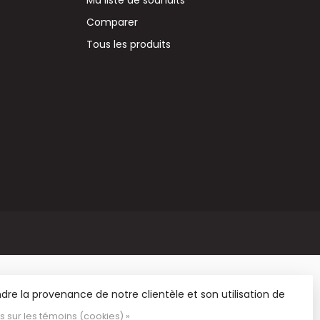
Comparer
Tous les produits
re la provenance de notre clientèle et son utilisation de
us sur les témoins (cookies) »
 et de matériel de loisirs.