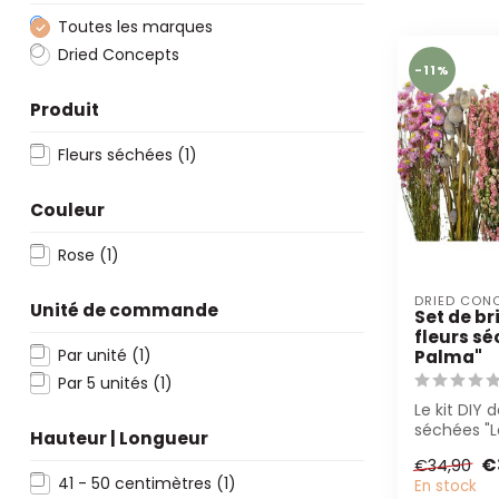
Toutes les marques
Dried Concepts
-11%
Produit
Fleurs séchées
(1)
Couleur
Rose
(1)
DRIED CON
Unité de commande
Set de br
fleurs sé
Par unité
(1)
Palma"
Par 5 unités
(1)
Le kit DIY d
séchées "L
Hauteur | Longueur
un mélang
€
€34,90
roses séché
41 - 50 centimètres
(1)
En stock