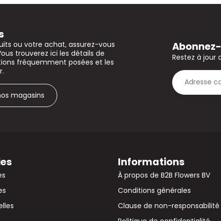
s
Abonnez-v
uits ou votre achat, assurez-vous
Vous trouverez ici les détails de
Restez à jour 
stions fréquemment posées et les
r.
 nos magasins
ies
Informations
es
À propos de B2B Flowers BV
es
Conditions générales
elles
Clause de non-responsabilité
Politique de confidentialité