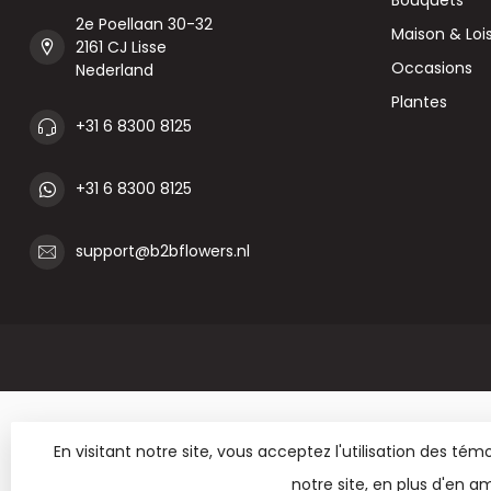
2e Poellaan 30-32
Maison & Lois
2161 CJ Lisse
Occasions
Nederland
Plantes
+31 6 8300 8125
+31 6 8300 8125
support@b2bflowers.nl
En visitant notre site, vous acceptez l'utilisation des t
notre site, en plus d'en am
© Copyright 2026 B2B Flowe