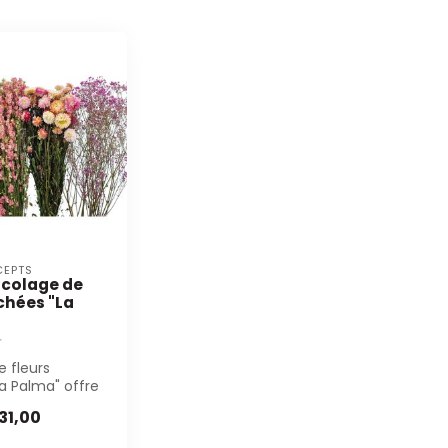
CEPTS
icolage de
chées "La
e fleurs
a Palma" offre
e luxueux de
31,00
e...