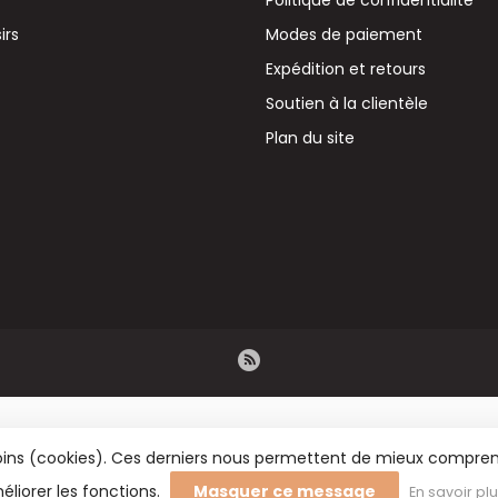
irs
Modes de paiement
Expédition et retours
Soutien à la clientèle
Plan du site
émoins (cookies). Ces derniers nous permettent de mieux comprend
éliorer les fonctions.
Masquer ce message
En savoir pl
rs BV - Vente en gros de fleurs séchées, de fournitures de fleuristerie