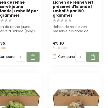
hen de renne
Lichen de renne vert
servé jaune
préservé d'Islande |
slande | Emballé par
Emballé par 150
0 grammes
grammes
hen de renne jaune
Lichen de renne vert
ervé d'Islande (150g)
préservé d'Islande de
parfait pour la
Casa Alegria est parfait
ration. ...
pour les fle...
,35
€5,10
tock
En stock
Comparer
Comparer