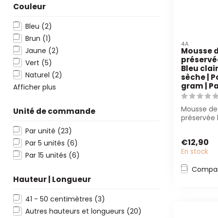
Couleur
Bleu
(2)
Brun
(1)
4A
Jaune
(2)
Mousse d
préservée
Vert
(5)
Bleu clai
Naturel
(2)
sèche | P
gram | Pa
Afficher plus
Mousse de
Unité de commande
préservée 
500g) est 
Par unité
(23)
fleuristes...
€12,90
Par 5 unités
(6)
En stock
Par 15 unités
(6)
Compar
Hauteur | Longueur
41 - 50 centimètres
(3)
Autres hauteurs et longueurs
(20)