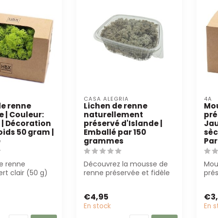
CASA ALEGRIA
4A
e renne
Lichen de renne
Mou
 | Couleur:
naturellement
pré
r | Décoration
préservé d'Islande |
Jau
oids 50 gram |
Emballé par 150
sèc
e
grammes
Par
de renne
Découvrez la mousse de
Mou
rt clair (50 g)
renne préservée et fidèle
prés
 pour des
à la nature d'Islande.
(50g
 d...
Parfait ...
trava
€4,95
€3
En stock
En s