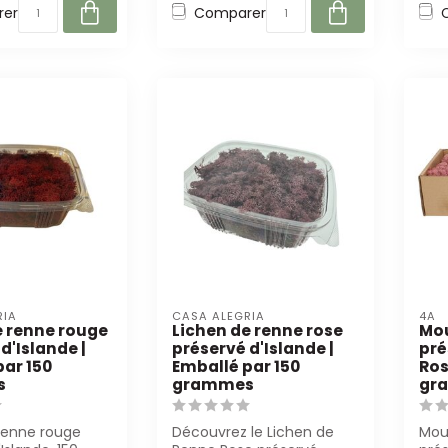
er
Comparer
RIA
CASA ALEGRIA
4A
e renne rouge
Lichen de renne rose
Mou
d'Islande |
préservé d'Islande |
pré
par 150
Emballé par 150
Ros
s
grammes
gra
renne rouge
Découvrez le Lichen de
Mou