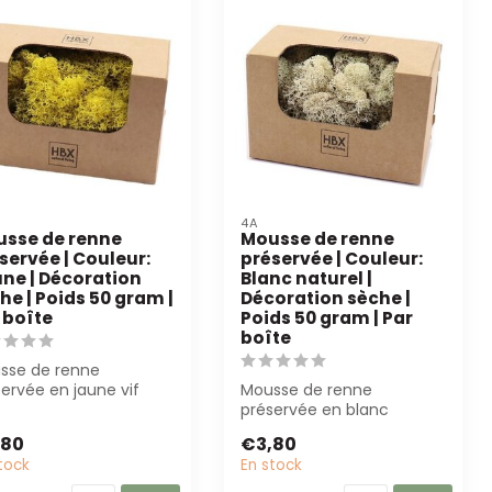
4A
sse de renne
Mousse de renne
servée | Couleur:
préservée | Couleur:
ne | Décoration
Blanc naturel |
he | Poids 50 gram |
Décoration sèche |
 boîte
Poids 50 gram | Par
boîte
sse de renne
ervée en jaune vif
Mousse de renne
) est parfaite pour le
préservée en blanc
il de fle...
naturel (50g) offre une
,80
€3,80
décoration durable, p...
tock
En stock