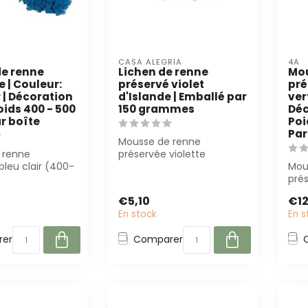
CASA ALEGRIA
4A
e renne
Lichen de renne
Mou
 | Couleur:
préservé violet
pré
r | Décoration
d'Islande | Emballé par
ver
oids 400 - 500
150 grammes
Déc
r boîte
Poi
Par
Mousse de renne
 renne
préservée violette
bleu clair (400-
d'Islande (150g) est
Mou
parfaite pour les
parfaite pour les fleuri...
pré
(40
€5,10
€12
pour 
En stock
En s
er
Comparer