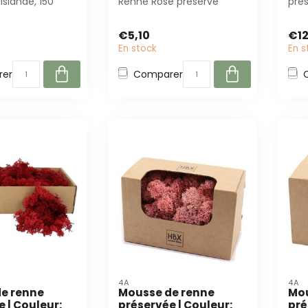
Islande, 150
Renne Rose préservé
pré
arfait pour les
d'Islande de Casa Alegria.
(40
Parfait po...
pour
€5,10
€12
En stock
En s
er
Comparer
4A
4A
e renne
Mousse de renne
Mou
 | Couleur:
préservée | Couleur:
pré