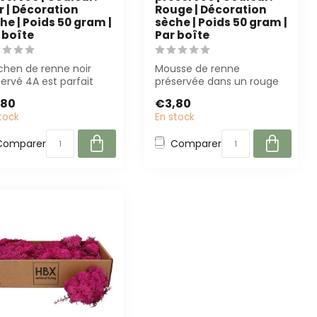
r | Décoration
Rouge | Décoration
he | Poids 50 gram |
sèche | Poids 50 gram |
 boîte
Par boîte
ichen de renne noir
Mousse de renne
ervé 4A est parfait
préservée dans un rouge
 la fleuristerie, le
vif (50 g) ajoute une
,80
€3,80
gn ...
couleur et une tex...
tock
En stock
Comparer
Comparer