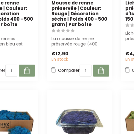
e renne
Mousse de renne
Lic
 | Couleur:
préservée | Couleur:
pré
coration
Rouge | Décoration
d'I
oids 400 - 500
sèche | Poids 400 - 500
15
r boîte
gram | Par boîte
Lic
 rennes
La mousse de renne
prés
en bleu est
préservée rouge (400-
est 
r compositions
500g) est un matériau
déco
€12,90
€4
roj...
décoratif durable ...
En stock
En s
er
Comparer