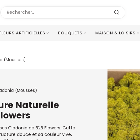
FLEURS ARTIFICIELLES
BOUQUETS
MAISON & LOISIRS
Excellent Service Client Multilingue
ia (Mousses)
adonia (Mousses)
ure Naturelle
Flowers
ses Cladonia de B2B Flowers. Cette
ructure douce et sa couleur vive,