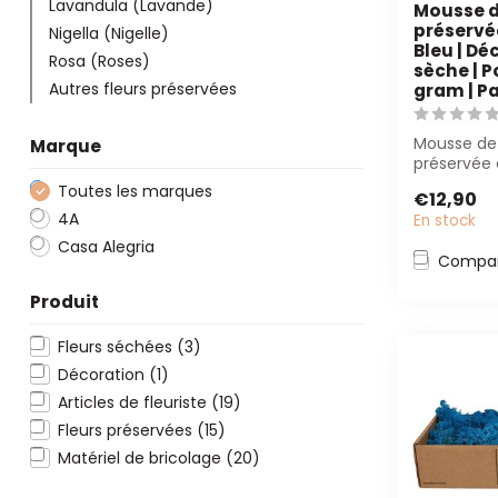
Lavandula (Lavande)
Mousse d
préservée
Nigella (Nigelle)
Bleu | Dé
Rosa (Roses)
sèche | P
Autres fleurs préservées
gram | Pa
Mousse de
Marque
préservée 
idéale pou
Toutes les marques
€12,90
florales et p
4A
En stock
Casa Alegria
Compar
Produit
Fleurs séchées
(3)
Décoration
(1)
Articles de fleuriste
(19)
Fleurs préservées
(15)
Matériel de bricolage
(20)