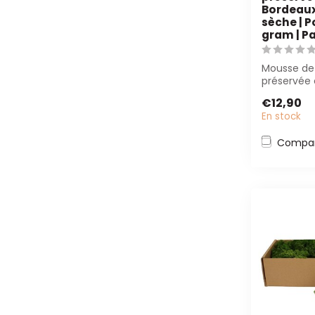
Bordeaux
sèche | P
gram | Pa
Mousse de
préservée 
400-500g. 
€12,90
fleuristes et
En stock
Compar