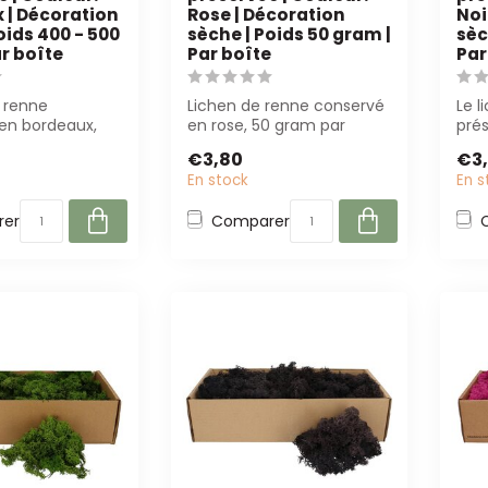
 | Décoration
Rose | Décoration
Noi
oids 400 - 500
sèche | Poids 50 gram |
sèc
r boîte
Par boîte
Par
 renne
Lichen de renne conservé
Le l
en bordeaux,
en rose, 50 gram par
prés
Parfait pour
boîte. Entretien réduit et
pour
€3,80
€3
 proj...
durable...
desi
En stock
En s
er
Comparer