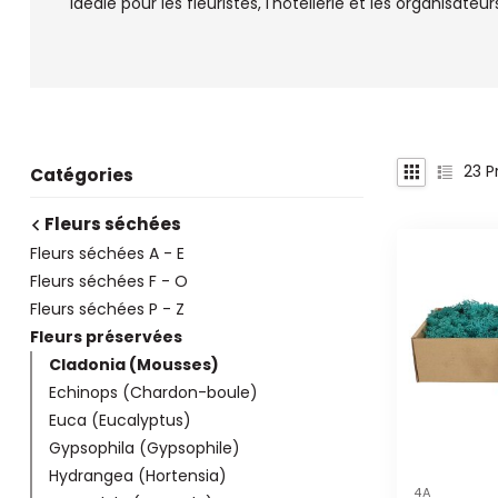
idéale pour les fleuristes, l'hôtellerie et les organisate
23
Pr
Catégories
Fleurs séchées
Fleurs séchées A - E
Fleurs séchées F - O
Fleurs séchées P - Z
Fleurs préservées
Cladonia (Mousses)
Echinops (Chardon-boule)
Euca (Eucalyptus)
Gypsophila (Gypsophile)
Hydrangea (Hortensia)
4A