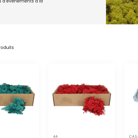
urs d'événements à la
oduits
4A
CAS