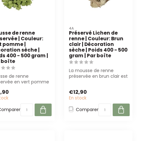
4A
sse de renne
Préservé Lichen de
servée | Couleur:
renne | Couleur: Brun
t pomme |
clair | Décoration
oration sèche |
sèche | Poids 400 - 500
ds 400 - 500 gram |
gram | Par boîte
 boîte
La mousse de renne
sse de renne
préservée en brun clair est
servée en vert pomme
une décoration
0-500g) est parfaite
polyvalente et néc...
,90
€12,90
les fleuris...
tock
En stock
Comparer
Comparer