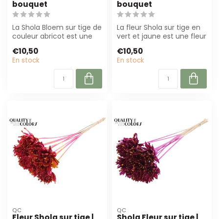
bouquet
bouquet
La Shola Bloem sur tige de
La fleur Shola sur tige en
couleur abricot est une
vert et jaune est une fleur
alternative durable et peu
artificielle durable, fac...
€10,50
€10,50
ex...
En stock
En stock
QC
QC
Fleur Shola sur tige |
Shola Fleur sur tige |