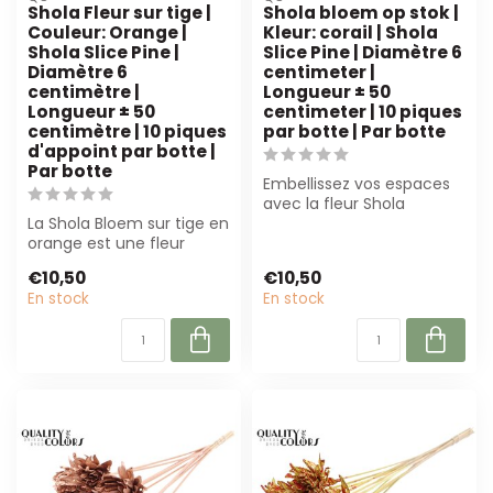
Shola Fleur sur tige |
Shola bloem op stok |
Couleur: Orange |
Kleur: corail | Shola
Shola Slice Pine |
Slice Pine | Diamètre 6
Diamètre 6
centimeter |
centimètre |
Longueur ± 50
Longueur ± 50
centimeter | 10 piques
centimètre | 10 piques
par botte | Par botte
d'appoint par botte |
Par botte
Embellissez vos espaces
avec la fleur Shola
La Shola Bloem sur tige en
couleur corail sur tige.
orange est une fleur
Durable, lé...
artificielle durable, légère
€10,50
€10,50
de ...
En stock
En stock