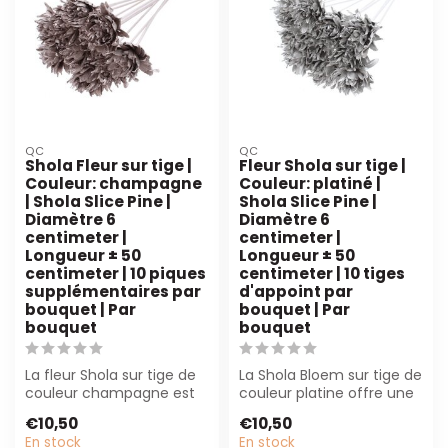
QC
QC
Shola Fleur sur tige |
Fleur Shola sur tige |
Couleur: champagne
Couleur: platiné |
| Shola Slice Pine |
Shola Slice Pine |
Diamètre 6
Diamètre 6
centimeter |
centimeter |
Longueur ± 50
Longueur ± 50
centimeter | 10 piques
centimeter | 10 tiges
supplémentaires par
d'appoint par
bouquet | Par
bouquet | Par
bouquet
bouquet
La fleur Shola sur tige de
La Shola Bloem sur tige de
couleur champagne est
couleur platine offre une
une fleur artificielle
solution durable et
€10,50
€10,50
durable ...
nécessi...
En stock
En stock