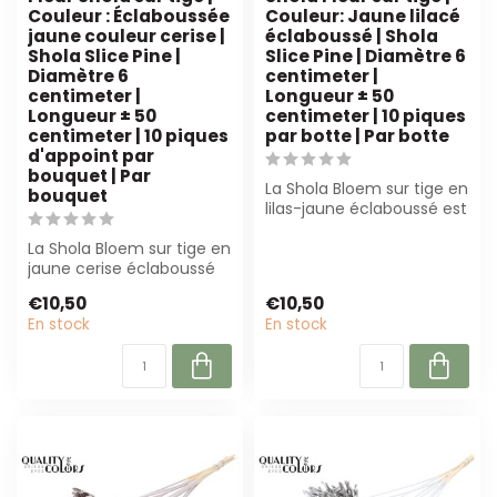
Couleur : Éclaboussée
Couleur: Jaune lilacé
jaune couleur cerise |
éclaboussé | Shola
Shola Slice Pine |
Slice Pine | Diamètre 6
Diamètre 6
centimeter |
centimeter |
Longueur ± 50
Longueur ± 50
centimeter | 10 piques
centimeter | 10 piques
par botte | Par botte
d'appoint par
bouquet | Par
La Shola Bloem sur tige en
bouquet
lilas-jaune éclaboussé est
parfaite pour les fleurist...
La Shola Bloem sur tige en
jaune cerise éclaboussé
est une alternative
€10,50
€10,50
durable a...
En stock
En stock