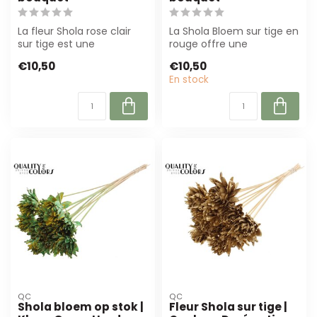
La fleur Shola rose clair
La Shola Bloem sur tige en
sur tige est une
rouge offre une
alternative durable aux
apparence naturelle et
€10,50
€10,50
fleurs fraîch...
est parfaite p...
En stock
QC
QC
Shola bloem op stok |
Fleur Shola sur tige |