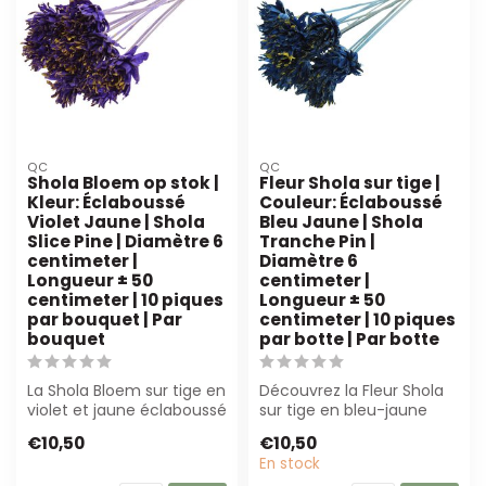
QC
QC
Shola Bloem op stok |
Fleur Shola sur tige |
Kleur: Éclaboussé
Couleur: Éclaboussé
Violet Jaune | Shola
Bleu Jaune | Shola
Slice Pine | Diamètre 6
Tranche Pin |
centimeter |
Diamètre 6
Longueur ± 50
centimeter |
centimeter | 10 piques
Longueur ± 50
par bouquet | Par
centimeter | 10 piques
bouquet
par botte | Par botte
La Shola Bloem sur tige en
Découvrez la Fleur Shola
violet et jaune éclaboussé
sur tige en bleu-jaune
est parfaite pour les fleu...
éclaboussé. Une
€10,50
€10,50
alternative dura...
En stock