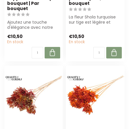
bouquet | Par
bouquet
bouquet
La fleur Shola turquoise
Ajoutez une touche
sur tige est légère et
d'élégance avec notre
durable, parfaite pour les
fleur Shola bordeaux sur
compo...
€10,50
€10,50
tige. Légère, ...
En stock
En stock