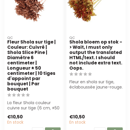
QC
QC
Fleur Shola sur tige |
Shola bloem op stok -
Couleur: Cuivré |
> Wait, I must only
Shola Slice Pine |
output the translated
Diamètre 6
HTML/text. I should
centimeter |
not include extra text.
Longueur ± 50
Oops.
centimeter | 10 tiges
d'appoint par
Fleur en shola sur tige,
bouquet | Par
éclaboussée jaune-rouge.
bouquet
Fait main, 6 cm de
diamètre, 5...
La fleur Shola couleur
cuivre sur tige (6 cm, ±50
cm) est idéale pour des
€10,50
€10,50
décora...
En stock
En stock