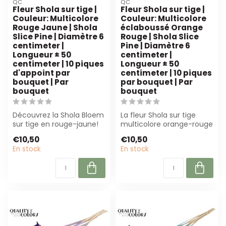
QC
QC
Fleur Shola sur tige |
Fleur Shola sur tige |
Couleur: Multicolore
Couleur: Multicolore
Rouge Jaune | Shola
éclaboussé Orange
Slice Pine | Diamètre 6
Rouge | Shola Slice
centimeter |
Pine | Diamètre 6
Longueur ± 50
centimeter |
centimeter | 10 piques
Longueur ± 50
d'appoint par
centimeter | 10 piques
bouquet | Par
par bouquet | Par
bouquet
bouquet
Découvrez la Shola Bloem
La fleur Shola sur tige
sur tige en rouge-jaune!
multicolore orange-rouge
Parfait pour les fleuristes
offre la combinaison
€10,50
€10,50
et...
parfaite d...
En stock
En stock