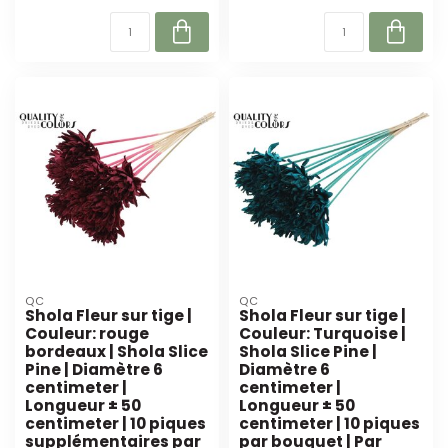
QC
QC
Shola Fleur sur tige |
Shola Fleur sur tige |
Couleur: rouge
Couleur: Turquoise |
bordeaux | Shola Slice
Shola Slice Pine |
Pine | Diamètre 6
Diamètre 6
centimeter |
centimeter |
Longueur ± 50
Longueur ± 50
centimeter | 10 piques
centimeter | 10 piques
supplémentaires par
par bouquet | Par