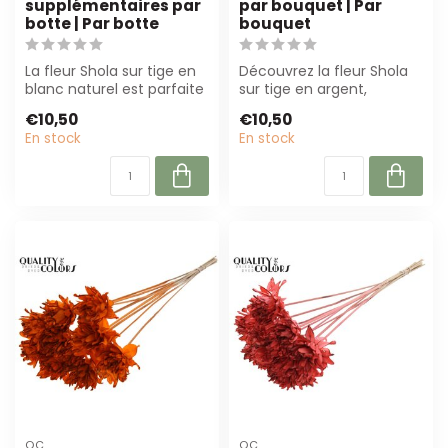
supplémentaires par
par bouquet | Par
botte | Par botte
bouquet
La fleur Shola sur tige en
Découvrez la fleur Shola
blanc naturel est parfaite
sur tige en argent,
pour fleuristes et
parfaite pour les fleuristes
€10,50
€10,50
décorat...
et les...
En stock
En stock
QC
QC