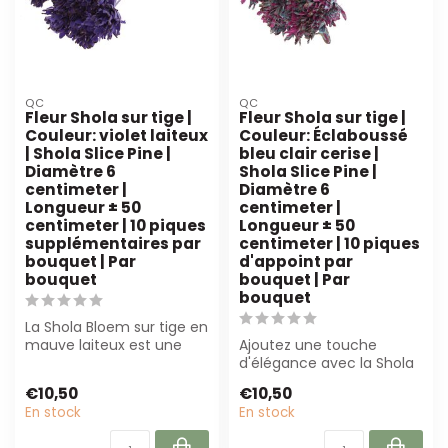
QC
QC
Fleur Shola sur tige |
Fleur Shola sur tige |
Couleur: violet laiteux
Couleur: Éclaboussé
| Shola Slice Pine |
bleu clair cerise |
Diamètre 6
Shola Slice Pine |
centimeter |
Diamètre 6
Longueur ± 50
centimeter |
centimeter | 10 piques
Longueur ± 50
supplémentaires par
centimeter | 10 piques
bouquet | Par
d'appoint par
bouquet
bouquet | Par
bouquet
La Shola Bloem sur tige en
mauve laiteux est une
Ajoutez une touche
fleur artificielle durable de
d'élégance avec la Shola
5...
Bloem sur tige en bleu
€10,50
€10,50
clair éclabou...
En stock
En stock