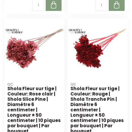
QC
QC
Shola Fleur sur tige |
Shola Fleur sur tige |
Couleur: Rose clair |
Couleur: Rouge |
Shola Slice Pine |
Shola Tranche Pin |
Diamètre 6
Diamètre 6
centimeter |
centimeter |
Longueur ± 50
Longueur ± 50
centimeter | 10 piques
centimeter | 10 piques
par bouquet | Par
par bouquet | Par
bouquet
bouquet