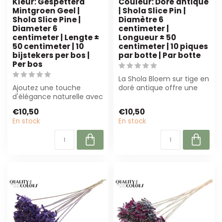
Kleur: Gespetterd
Couleur: Doré antique
Mintgroen Geel |
| Shola Slice Pin |
Shola Slice Pine |
Diamètre 6
Diameter 6
centimeter |
centimeter | Lengte ±
Longueur ± 50
50 centimeter | 10
centimeter | 10 piques
bijstekers per bos |
par botte | Par botte
Per bos
La Shola Bloem sur tige en
Ajoutez une touche
doré antique offre une
d'élégance naturelle avec
alternative luxueuse, peu
la Shola Bloem sur tige en
d'en...
€10,50
€10,50
vert men...
En stock
En stock