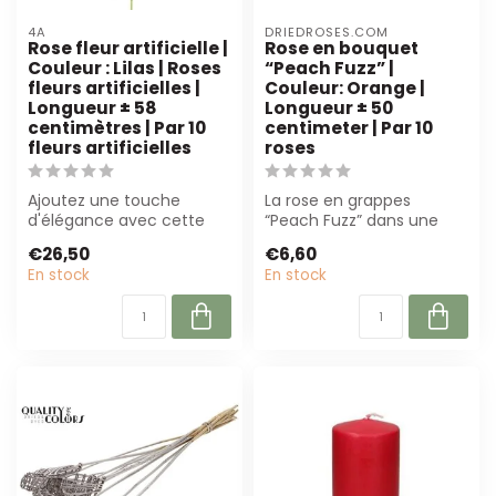
4A
DRIEDROSES.COM
Rose fleur artificielle |
Rose en bouquet
Couleur : Lilas | Roses
“Peach Fuzz” |
fleurs artificielles |
Couleur: Orange |
Longueur ± 58
Longueur ± 50
centimètres | Par 10
centimeter | Par 10
fleurs artificielles
roses
Ajoutez une touche
La rose en grappes
d'élégance avec cette
“Peach Fuzz” dans une
rose artificielle lilas de 4A.
teinte orange chaude est
€26,50
€6,60
Parfaite...
parfaite pour ...
En stock
En stock