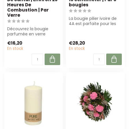
Heures De
bougies
Combustion | Par
Verre
La bougie pilier ivoire de
4A est parfaite pour les
Découvrez la bougie
événements et les
parfumée en verre
décoration...
Essence Santal Soja. Avec
€16,20
€28,20
25 heures de com...
En stock
En stock