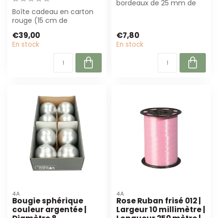
bordeaux de 25 mm de
Boîte cadeau en carton
large et 10 meter de long.
rouge (15 cm de
Parfait pour le...
diamètre, 13 cm de
€39,00
€7,80
hauteur) pour présenta...
En stock
En stock
4A
4A
Bougie sphérique
Rose Ruban frisé 012 |
couleur argentée |
Largeur 10 millimètre |