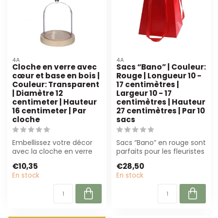
4A
4A
Cloche en verre avec
Sacs “Bano” | Couleur:
cœur et base en bois |
Rouge | Longueur 10 -
Couleur: Transparent
17 centimètres |
| Diamètre 12
Largeur 10 - 17
centimeter | Hauteur
centimètres | Hauteur
16 centimeter | Par
27 centimètres | Par 10
cloche
sacs
Embellissez votre décor
Sacs “Bano” en rouge sont
avec la cloche en verre
parfaits pour les fleuristes
avec cœur et socle en
et les organisateurs d'év...
€10,35
€28,50
bois. Parf...
En stock
En stock