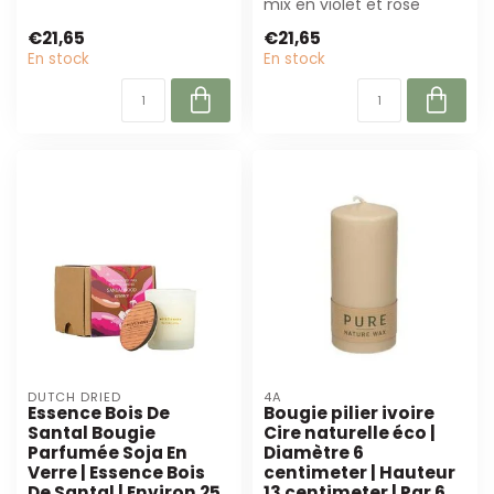
couleur rose! Cette
mix en violet et rose
décoratio...
mesure 25 cm de haut et
€21,65
€21,65
est livr...
En stock
En stock
DUTCH DRIED
4A
Essence Bois De
Bougie pilier ivoire
Santal Bougie
Cire naturelle éco |
Parfumée Soja En
Diamètre 6
Verre | Essence Bois
centimeter | Hauteur
De Santal | Environ 25
13 centimeter | Par 6