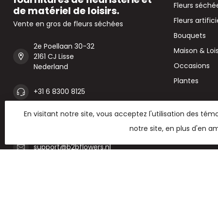
Fleurs séché
de matériel de loisirs.
Fleurs artifici
Vente en gros de fleurs séchées
Bouquets
2e Poellaan 30-32
Maison & Lois
2161 CJ Lisse
Occasions
Nederland
Plantes
+31 6 8300 8125
En visitant notre site, vous acceptez l'utilisation des t
+31 6 8300 8125
notre site, en plus d'en am
support@b2bflowers.nl