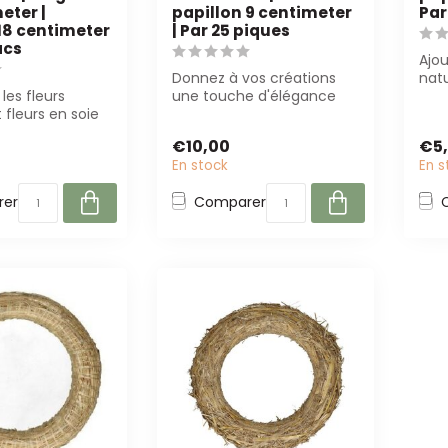
eter |
papillon 9 centimeter
Par
18 centimeter
| Par 25 piques
acs
Ajo
Donnez à vos créations
natu
les fleurs
une touche d'élégance
Papi
 fleurs en soie
avec la Pique Papillon en
Parfa
ualité de B2B
Feutre Bl...
€10,00
€5
En stock
En s
er
Comparer