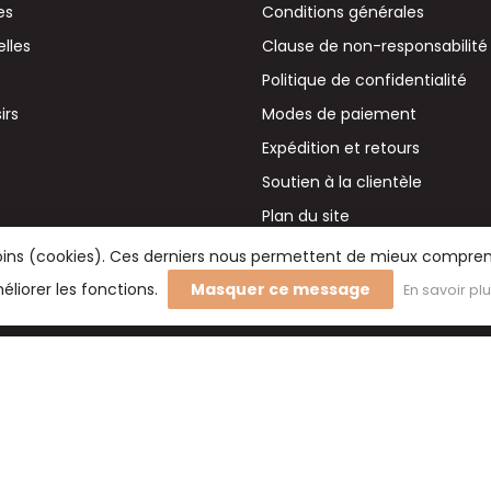
es
Conditions générales
elles
Clause de non-responsabilité
Politique de confidentialité
irs
Modes de paiement
Expédition et retours
Soutien à la clientèle
Plan du site
émoins (cookies). Ces derniers nous permettent de mieux comprend
éliorer les fonctions.
Masquer ce message
En savoir pl