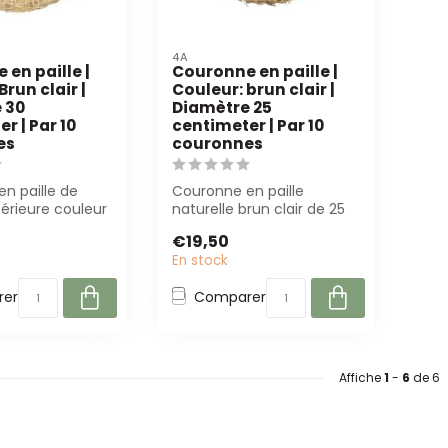
4A
en paille |
Couronne en paille |
Brun clair |
Couleur: brun clair |
 30
Diamètre 25
r | Par 10
centimeter | Par 10
es
couronnes
n paille de
Couronne en paille
périeure couleur
naturelle brun clair de 25
 de 30 cm,
cm, par 10 pièces. Parfait
€19,50
.
pour fl...
En stock
er
Comparer
Affiche
1
-
6
de 6