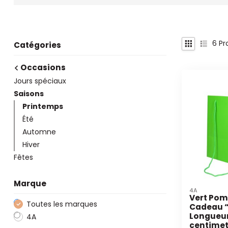
6
Pr
Catégories
Occasions
Jours spéciaux
Saisons
Printemps
Été
Automne
Hiver
Fêtes
Marque
4A
Vert Po
Toutes les marques
Cadeau “
Longueur
4A
centimet