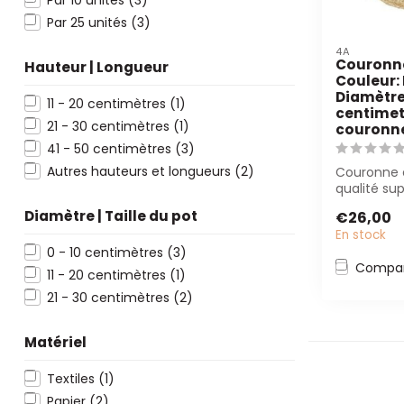
Par 25 unités
(3)
4A
Couronne 
Hauteur | Longueur
Couleur: 
Diamètre
11 - 20 centimètres
(1)
centimete
21 - 30 centimètres
(1)
couronn
41 - 50 centimètres
(3)
Autres hauteurs et longueurs
(2)
Couronne e
qualité su
brun clair
Diamètre | Taille du pot
€26,00
parfaite p..
En stock
0 - 10 centimètres
(3)
Compar
11 - 20 centimètres
(1)
21 - 30 centimètres
(2)
Matériel
Textiles
(1)
Papier
(2)