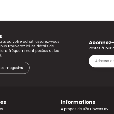
s
Abonnez-v
uits ou votre achat, assurez-vous
Vous trouverez ici les détails de
Restez à jour 
stions fréquemment posées et les
r.
 nos magasins
ies
Informations
es
À propos de B2B Flowers BV