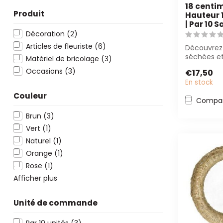
18 centim
Produit
Hauteur 
| Par 10 S
Décoration
(2)
Articles de fleuriste
(6)
Découvrez 
séchées et
Matériel de bricolage
(3)
de haute q
Occasions
(3)
€17,50
Flowers B...
En stock
Couleur
Compar
Brun
(3)
Vert
(1)
Naturel
(1)
Orange
(1)
Rose
(1)
Afficher plus
Unité de commande
Par 10 unités
(3)