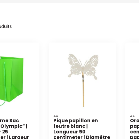
oduits
4A
4A
mme Sac
Pique papillon en
Ora
Olympic” |
feutre blanc |
pap
 25
Longueur 50
cen
er | Largeur
centimeter | Diamètre
pap