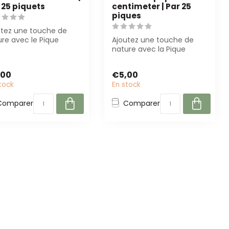
 25 piquets
centimeter | Par 25
piques
utez une touche de
re avec le Pique
Ajoutez une touche de
llon kraft orange.
nature avec la Pique
it pour l...
Papillon Kraft Rose Marron
! Parfait ...
,00
€5,00
tock
En stock
Comparer
Comparer