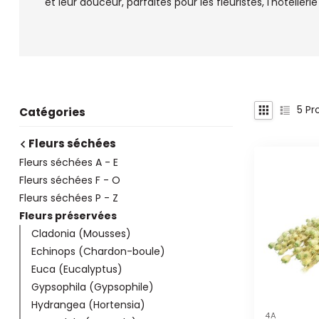
et leur douceur, parfaites pour les fleuristes, l'hôtelleri
5
Pro
Catégories
Fleurs séchées
Fleurs séchées A - E
Fleurs séchées F - O
Fleurs séchées P - Z
Fleurs préservées
Cladonia (Mousses)
Echinops (Chardon-boule)
Euca (Eucalyptus)
Gypsophila (Gypsophile)
Hydrangea (Hortensia)
4A