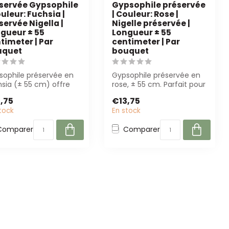
servée Gypsophile
Gypsophile préservée
ouleur: Fuchsia |
| Couleur: Rose |
servée Nigella |
Nigelle préservée |
gueur ± 55
Longueur ± 55
timeter | Par
centimeter | Par
uquet
bouquet
sophile préservée en
Gypsophile préservée en
sia (± 55 cm) offre
rose, ± 55 cm. Parfait pour
 beauté durable et
les fleuristes et les
,75
€13,75
tenue ...
décora...
tock
En stock
Comparer
Comparer