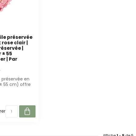
le préservée
 rose clair |
réservée |
 ± 55
r | Par
 préservée en
(± 55 cm) offre
 durable et
er
Affiche
1
-
5
de 5