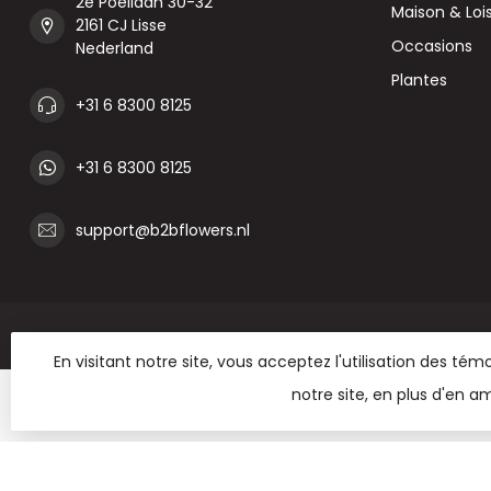
2e Poellaan 30-32
Maison & Lois
2161 CJ Lisse
Occasions
Nederland
Plantes
+31 6 8300 8125
+31 6 8300 8125
support@b2bflowers.nl
En visitant notre site, vous acceptez l'utilisation des t
notre site, en plus d'en am
© Copyright 2026 B2B Flowe