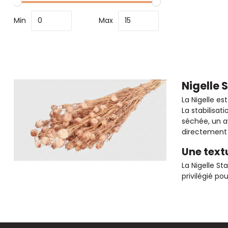
Min
Max
Nigelle 
La Nigelle es
La stabilisa
séchée, un av
directement d
Une textu
La Nigelle St
privilégié p