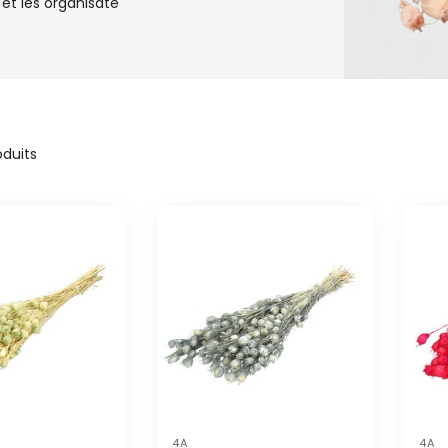
e et les organisate
duits
4A
4A