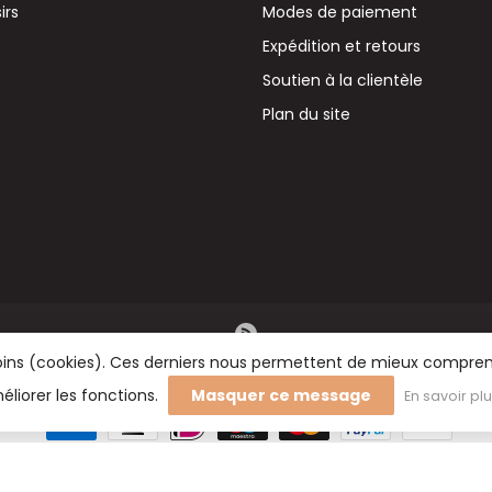
irs
Modes de paiement
Expédition et retours
Soutien à la clientèle
Plan du site
émoins (cookies). Ces derniers nous permettent de mieux comprend
éliorer les fonctions.
Masquer ce message
En savoir pl
rs BV - Vente en gros de fleurs séchées, de fournitures de fleuristerie