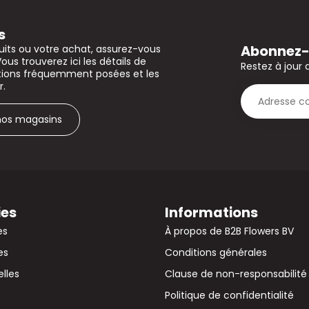
s
Abonnez-v
uits ou votre achat, assurez-vous
Vous trouverez ici les détails de
Restez à jour 
stions fréquemment posées et les
r.
 nos magasins
ies
Informations
es
À propos de B2B Flowers BV
es
Conditions générales
elles
Clause de non-responsabilité
Politique de confidentialité