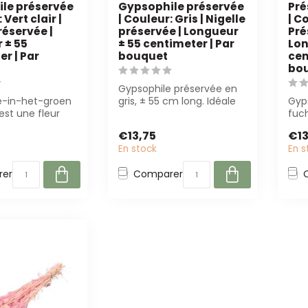
le préservée
Gypsophile préservée
Pré
 Vert clair |
| Couleur: Gris | Nigelle
| C
réservée |
préservée | Longueur
Pré
 ± 55
± 55 centimeter | Par
Lon
r | Par
bouquet
cen
bo
Gypsophile préservée en
je-in-het-groen
gris, ± 55 cm long. Idéale
Gyp
est une fleur
pour fleuristes et
fuch
écessitant peu
designers ...
une
€13,75
€13
une 
En stock
En s
er
Comparer