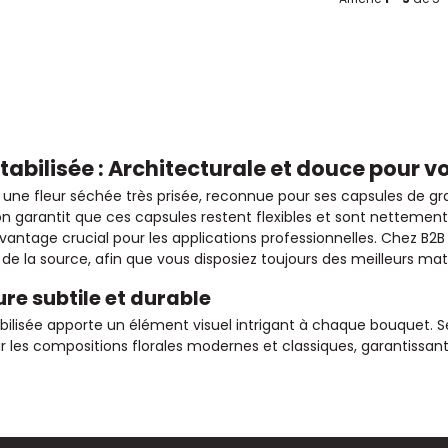
Stabilisée : Architecturale et douce pour v
t une fleur séchée très prisée, reconnue pour ses capsules de gr
tion garantit que ces capsules restent flexibles et sont netteme
antage crucial pour les applications professionnelles. Chez B2B 
e la source, afin que vous disposiez toujours des meilleurs maté
re subtile et durable
abilisée apporte un élément visuel intrigant à chaque bouquet. S
our les compositions florales modernes et classiques, garantissa