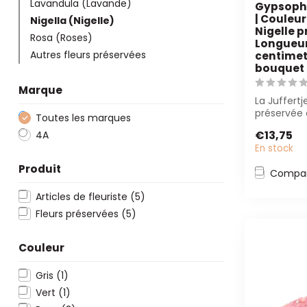
Lavandula (Lavande)
Gypsophi
| Couleur:
Nigella (Nigelle)
Nigelle p
Rosa (Roses)
Longueur
Autres fleurs préservées
centimete
bouquet
Marque
La Juffert
préservée 
Toutes les marques
durable, n
€13,75
4A
d'ent...
En stock
Produit
Compar
Articles de fleuriste
(5)
Fleurs préservées
(5)
Couleur
Gris
(1)
Vert
(1)