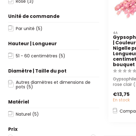
Rose
(3)
Unité de commande
Par unité
(5)
4A
Gypsophi
| Couleur:
Hauteur | Longueur
Nigelle p
Longueur
51 - 60 centimètres
(5)
centimete
bouquet
Diamètre | Taille du pot
Gypsophile
Autres diamètres et dimensions de
rose clair 
pots
(5)
une beauté
€13,75
nécessi...
En stock
Matériel
Compar
Naturel
(5)
Prix