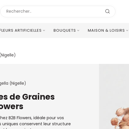
FLEURS ARTIFICIELLES
BOUQUETS
MAISON & LOISIRS
Excellent Service Client Multilingue
(Nigelle)
gella (Nigelle)
les de Graines
lowers
hez B2B Flowers, idéale pour vos
s uniques conservent leur structure