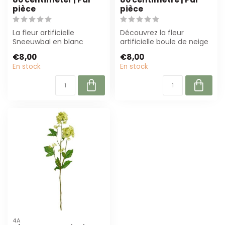
pièce
pièce
La fleur artificielle
Découvrez la fleur
Sneeuwbal en blanc
artificielle boule de neige
naturel (± 80 cm) offre
Arti Flora en vert. Met een
€8,00
€8,00
un aspect réali...
longu...
En stock
En stock
4A