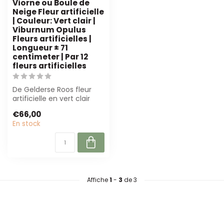
Viorne ou Boule de
Neige Fleur artificielle
| Couleur: Vert clair |
Viburnum Opulus
Fleurs artificielles |
Longueur ± 71
centimeter | Par 12
fleurs artificielles
De Gelderse Roos fleur
artificielle en vert clair
(Viburnum Opulus) est de
€66,00
71 cm...
En stock
Affiche
1
-
3
de 3