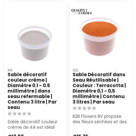
4A
QC
Sable décoratif
Sable Décoratif dans
couleur crème |
Seau Réutilisable |
Diamètre 0.1 - 0.5
Couleur : Terracotta |
millimètre | dans
Diamètre 0,1 - 0,5
seau refermable |
millimètre | Contenu
Contenu 3 litre | Par
3 litres | Par seau
seau
B2B Flowers BV propose
Sable décoratif couleur
des fleurs séchées et des
crème de 4A est idéal
fleurs en soie de haute
pour l'art floral et la
qualité...