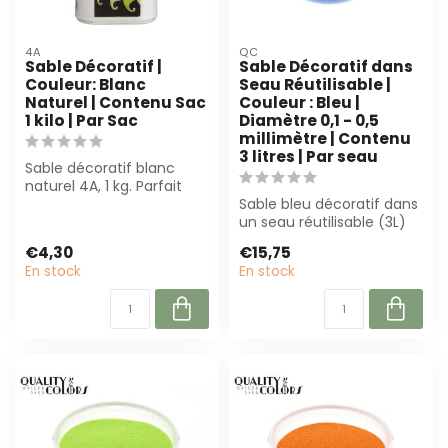
4A
QC
Sable Décoratif |
Sable Décoratif dans
Couleur: Blanc
Seau Réutilisable |
Naturel | Contenu Sac
Couleur : Bleu |
1 kilo | Par Sac
Diamètre 0,1 - 0,5
millimètre | Contenu
3 litres | Par seau
Sable décoratif blanc
naturel 4A, 1 kg. Parfait
pour la fleuristerie, le
Sable bleu décoratif dans
styling...
un seau réutilisable (3L)
est parfait pour les
€4,30
€15,75
fleuris...
En stock
En stock