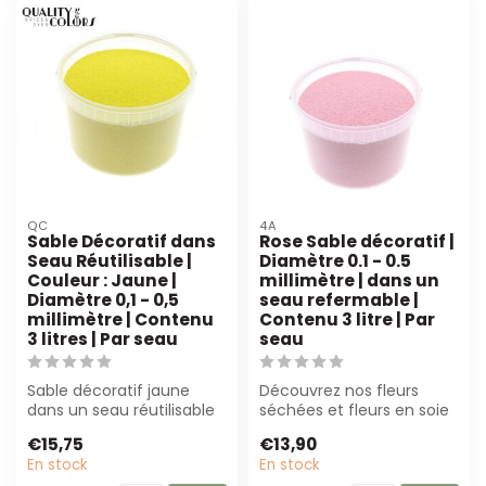
QC
4A
Sable Décoratif dans
Rose Sable décoratif |
Seau Réutilisable |
Diamètre 0.1 - 0.5
Couleur : Jaune |
millimètre | dans un
Diamètre 0,1 - 0,5
seau refermable |
millimètre | Contenu
Contenu 3 litre | Par
3 litres | Par seau
seau
Sable décoratif jaune
Découvrez nos fleurs
dans un seau réutilisable
séchées et fleurs en soie
(3L). Parfait pour les
de haute qualité,
€15,75
€13,90
fleuriste...
parfaites pour ...
En stock
En stock