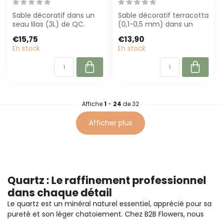
Sable décoratif dans un
Sable décoratif terracotta
seau lilas (3L) de QC.
(0,1-0,5 mm) dans un
Quartz à grain fin pour la
seau refermable de 3 liter.
€15,75
€13,90
fleuri...
Idéa...
En stock
En stock
Affiche
1
-
24
de 32
Afficher plus
Quartz : Le raffinement professionnel
dans chaque détail
Le quartz est un minéral naturel essentiel, apprécié pour sa
pureté et son léger chatoiement. Chez B2B Flowers, nous