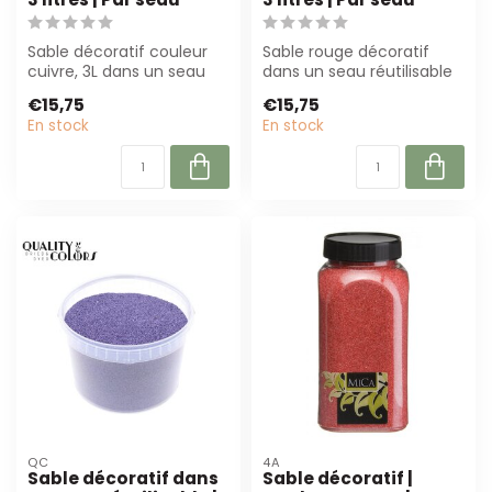
Sable décoratif couleur
Sable rouge décoratif
cuivre, 3L dans un seau
dans un seau réutilisable
réutilisable. Parfait pour
(3L) avec une
€15,75
€15,75
les f...
granulométrie de 0...
En stock
En stock
QC
4A
Sable décoratif dans
Sable décoratif |