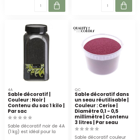
4A
QC
Sable décoratif |
Sable décoratif dans
Couleur : Noir |
un seau réutilisable |
Contenu du sac 1 kilo |
Couleur : Cerise |
Par sac
Diamètre 0,1 - 0,5
millimètre | Contenu
3 litres | Par seau
Sable décoratif noir de 4A
(1 kg) est idéal pour la
fleuristerie et la
Sable décoratif couleur