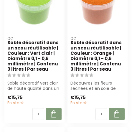
QC
QC
Sable décoratif dans
Sable décoratif dans
un seau réutilisable |
un seau réutilisable |
Couleur : Vert clair |
Couleur : Orange |
Diamètre 0,1 - 0,5
Diamètre 0,1 - 0,5
millimètre | Contenu
millimètre | Contenu
3 litres | Par seau
3 litres | Par seau
Sable décoratif vert clair
Découvrez les fleurs
de haute qualité dans un
séchées et en soie de
seau réutilisable (3L).
haute qualité de B2B
€15,75
€15,75
Parf...
Flowers BV. Parf...
En stock
En stock