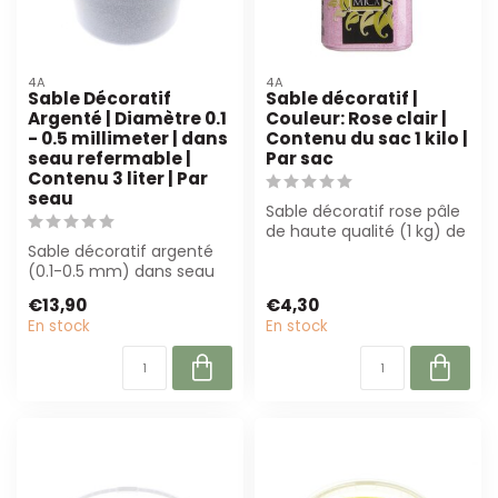
4A
4A
Sable Décoratif
Sable décoratif |
Argenté | Diamètre 0.1
Couleur: Rose clair |
- 0.5 millimeter | dans
Contenu du sac 1 kilo |
seau refermable |
Par sac
Contenu 3 liter | Par
seau
Sable décoratif rose pâle
de haute qualité (1 kg) de
Sable décoratif argenté
4A. Parfait pour
(0.1-0.5 mm) dans seau
fleuristes...
refermable (3L). Parfait
€13,90
€4,30
pour l'a...
En stock
En stock