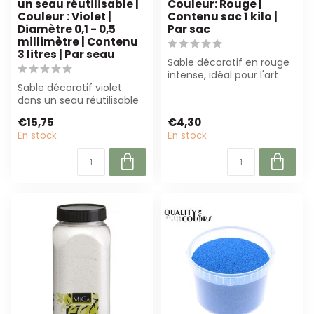
un seau réutilisable |
Couleur: Rouge |
Couleur : Violet |
Contenu sac 1 kilo |
Diamètre 0,1 - 0,5
Par sac
millimètre | Contenu
3 litres | Par seau
Sable décoratif en rouge
intense, idéal pour l'art
Sable décoratif violet
floral et la décoration.
dans un seau réutilisable
Qual...
(3L). Parfait pour les
€15,75
€4,30
fleurist...
En stock
En stock