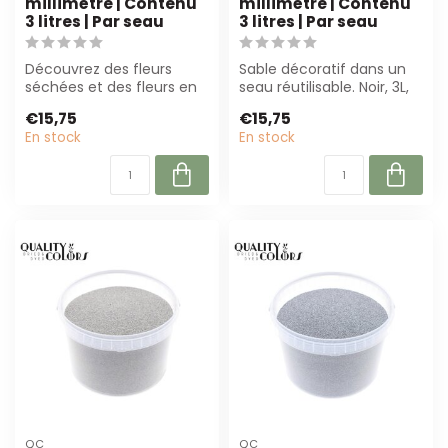
millimètre | Contenu
millimètre | Contenu
3 litres | Par seau
3 litres | Par seau
Découvrez des fleurs
Sable décoratif dans un
séchées et des fleurs en
seau réutilisable. Noir, 3L,
soie de haute qualité de
granulométrie 0,1–0,5
€15,75
€15,75
B2B Flowe...
mm. I...
En stock
En stock
QC
QC