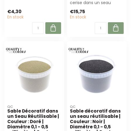
décoratio...
cerise dans un seau
réutilisable (3L). Parfait
€4,30
€15,75
pour les ...
En stock
En stock
QC
QC
Sable Décoratif dans
Sable décoratif dans
un Seau Réutilisable |
un seau réutilisable |
Couleur : Doré |
Couleur : Noir |
Diamètre 0,1 - 0,5
Diamètre 0,1 - 0,5