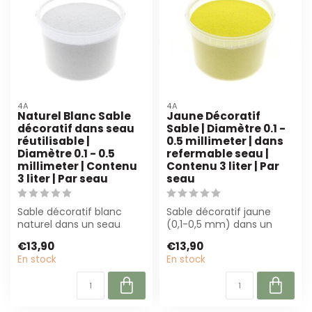
4A
4A
Naturel Blanc Sable
Jaune Décoratif
décoratif dans seau
Sable | Diamètre 0.1 -
réutilisable |
0.5 millimeter | dans
Diamètre 0.1 - 0.5
refermable seau |
millimeter | Contenu
Contenu 3 liter | Par
3 liter | Par seau
seau
Sable décoratif blanc
Sable décoratif jaune
naturel dans un seau
(0,1-0,5 mm) dans un
réutilisable (3L). Parfait
seau refermable de 3
€13,90
€13,90
pour la fl...
litres. Parfait ...
En stock
En stock