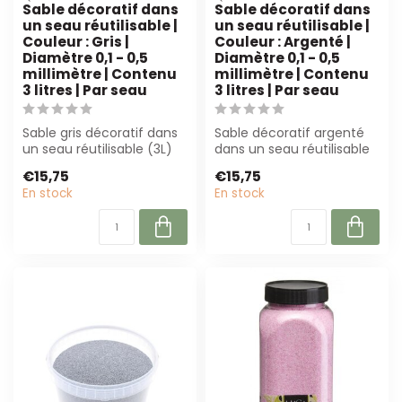
Sable décoratif dans
Sable décoratif dans
un seau réutilisable |
un seau réutilisable |
Couleur : Gris |
Couleur : Argenté |
Diamètre 0,1 - 0,5
Diamètre 0,1 - 0,5
millimètre | Contenu
millimètre | Contenu
3 litres | Par seau
3 litres | Par seau
Sable gris décoratif dans
Sable décoratif argenté
un seau réutilisable (3L)
dans un seau réutilisable
avec une granulométrie
(3L). Parfait pour les
€15,75
€15,75
de 0,...
fleuris...
En stock
En stock