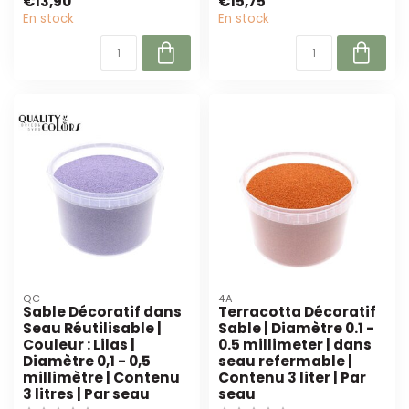
€13,90
€15,75
décoration...
En stock
En stock
QC
4A
Sable Décoratif dans
Terracotta Décoratif
Seau Réutilisable |
Sable | Diamètre 0.1 -
Couleur : Lilas |
0.5 millimeter | dans
Diamètre 0,1 - 0,5
seau refermable |
millimètre | Contenu
Contenu 3 liter | Par
3 litres | Par seau
seau