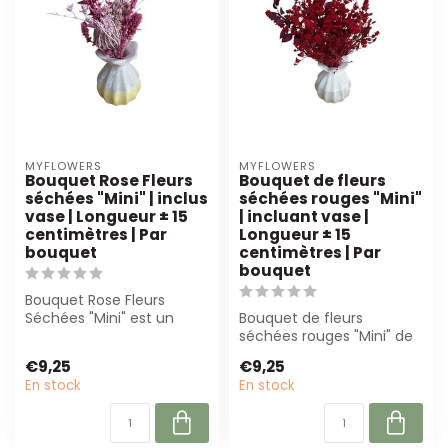
MYFLOWERS
MYFLOWERS
Bouquet Rose Fleurs
Bouquet de fleurs
séchées "Mini" | inclus
séchées rouges "Mini"
vase | Longueur ± 15
| incluant vase |
centimètres | Par
Longueur ± 15
bouquet
centimètres | Par
bouquet
Bouquet Rose Fleurs
Séchées "Mini" est un
Bouquet de fleurs
arrangement floral
séchées rouges "Mini" de
compact et durable ...
MyFlowers, 15 cm de long,
€9,25
€9,25
incluant un...
En stock
En stock