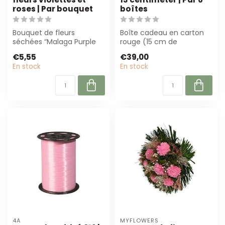
roses | Par bouquet
boîtes
Bouquet de fleurs
Boîte cadeau en carton
séchées “Malaga Purple
rouge (15 cm de
Fuchsia” (± 20 cm) avec
diamètre, 13 cm de
€5,55
€39,00
des fleurs viol...
hauteur) pour présenta...
En stock
En stock
4A
MYFLOWERS