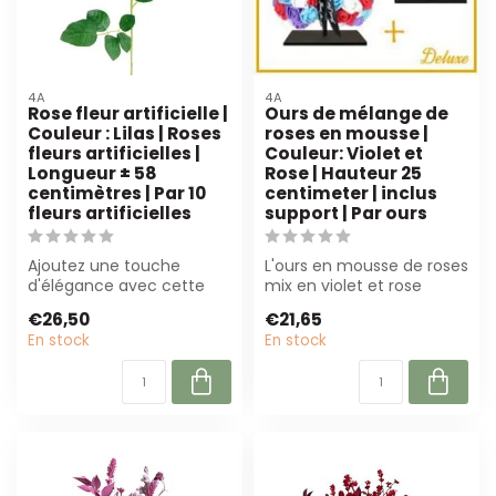
4A
4A
Rose fleur artificielle |
Ours de mélange de
Couleur : Lilas | Roses
roses en mousse |
fleurs artificielles |
Couleur: Violet et
Longueur ± 58
Rose | Hauteur 25
centimètres | Par 10
centimeter | inclus
fleurs artificielles
support | Par ours
Ajoutez une touche
L'ours en mousse de roses
d'élégance avec cette
mix en violet et rose
rose artificielle lilas de 4A.
mesure 25 cm de haut et
€26,50
€21,65
Parfaite...
est livr...
En stock
En stock