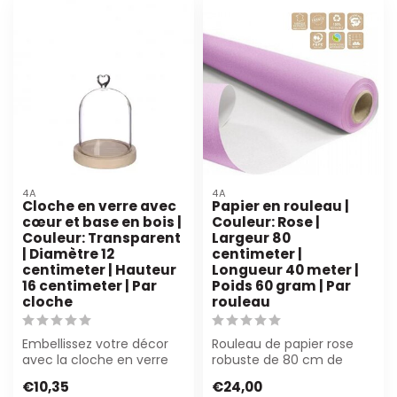
4A
4A
Cloche en verre avec
Papier en rouleau |
cœur et base en bois |
Couleur: Rose |
Couleur: Transparent
Largeur 80
| Diamètre 12
centimeter |
centimeter | Hauteur
Longueur 40 meter |
16 centimeter | Par
Poids 60 gram | Par
cloche
rouleau
Embellissez votre décor
Rouleau de papier rose
avec la cloche en verre
robuste de 80 cm de
avec cœur et socle en
large et de 40 m de long,
€10,35
€24,00
bois. Parf...
idéal pour ...