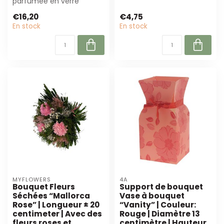
parfumée en verre
Essence Santal Soja. Avec
€16,20
€4,75
25 heures de com...
En stock
En stock
MYFLOWERS
4A
Bouquet Fleurs
Support de bouquet
Séchées “Mallorca
Vase à bouquet
Rose” | Longueur ± 20
“Vanity” | Couleur:
centimeter | Avec des
Rouge | Diamètre 13
fleurs roses et
centimètre | Hauteur