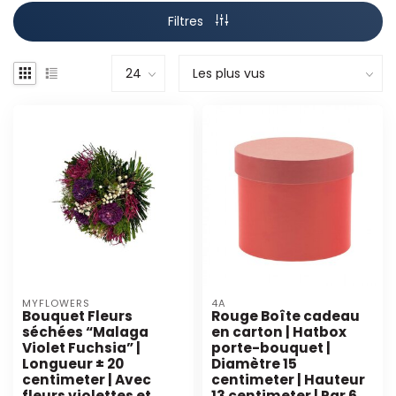
Filtres
MYFLOWERS
4A
Bouquet Fleurs
Rouge Boîte cadeau
séchées “Malaga
en carton | Hatbox
Violet Fuchsia” |
porte-bouquet |
Longueur ± 20
Diamètre 15
centimeter | Avec
centimeter | Hauteur
fleurs violettes et
13 centimeter | Par 6