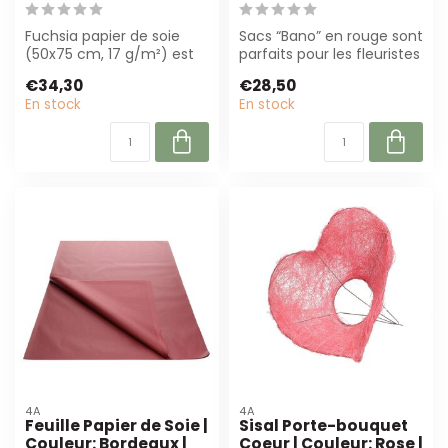
Fuchsia papier de soie
Sacs “Bano” en rouge sont
(50x75 cm, 17 g/m²) est
parfaits pour les fleuristes
parfait pour les fleuristes
et les organisateurs d'év...
€34,30
€28,50
et le...
En stock
En stock
4A
4A
Feuille Papier de Soie |
Sisal Porte-bouquet
Couleur: Bordeaux |
Coeur | Couleur: Rose |