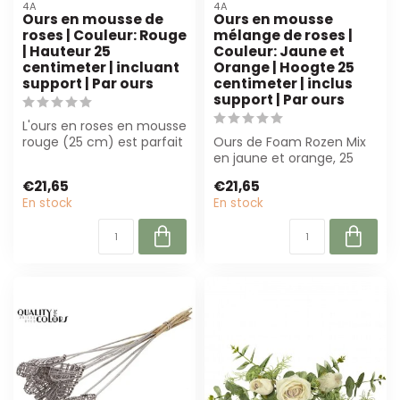
4A
4A
Ours en mousse de
Ours en mousse
roses | Couleur: Rouge
mélange de roses |
| Hauteur 25
Couleur: Jaune et
centimeter | incluant
Orange | Hoogte 25
support | Par ours
centimeter | inclus
support | Par ours
L'ours en roses en mousse
rouge (25 cm) est parfait
Ours de Foam Rozen Mix
pour les fleuristes et les
en jaune et orange, 25
o...
cm de haut avec socle.
€21,65
€21,65
Parfait pou...
En stock
En stock