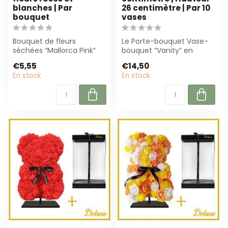
blanches | Par
26 centimètre | Par 10
bouquet
vases
Bouquet de fleurs
Le Porte-bouquet Vase-
séchées “Mallorca Pink”
bouquet “Vanity” en
est un magnifique
rouge intense (13 cm
€5,55
€14,50
arrangement de fleur...
diamètre, 26 cm h...
En stock
En stock