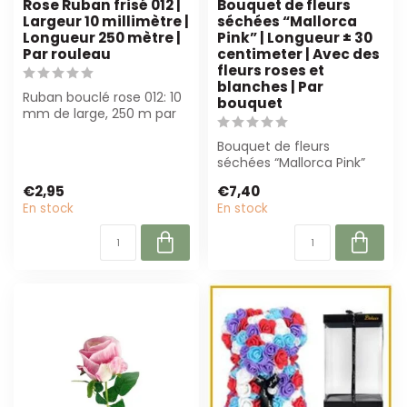
Rose Ruban frisé 012 |
Bouquet de fleurs
Largeur 10 millimètre |
séchées “Mallorca
Longueur 250 mètre |
Pink” | Longueur ± 30
Par rouleau
centimeter | Avec des
fleurs roses et
blanches | Par
Ruban bouclé rose 012: 10
bouquet
mm de large, 250 m par
rouleau. Parfait pour les
fleur...
Bouquet de fleurs
séchées “Mallorca Pink”
de 30 cm, avec des fleurs
€2,95
€7,40
séchées rose...
En stock
En stock