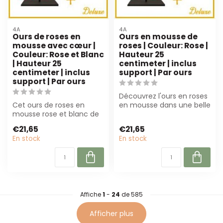
4A
4A
Ours de roses en
Ours en mousse de
mousse avec cœur |
roses | Couleur: Rose |
Couleur: Rose et Blanc
Hauteur 25
| Hauteur 25
centimeter | inclus
centimeter | inclus
support | Par ours
support | Par ours
Découvrez l'ours en roses
Cet ours de roses en
en mousse dans une belle
mousse rose et blanc de
couleur rose! Cette
25 cm avec support offre
décoratio...
€21,65
€21,65
une décora...
En stock
En stock
Affiche
1
-
24
de 585
Afficher plus