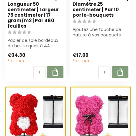
Longueur 50
Diamètre 25
centimeter | Largeur
centimeter | Par 10
75 centimeter | 17
porte-bouquets
gram/m2 | Par 480
feuilles
Ajoutez une touche de
nature à vos bouquets
Papier de soie bordeaux
avec le porte-bouquet en
de haute qualité 4A,
sisal rose ...
50x75 cm, 17 g/m². Parfait
€34,30
€17,00
pour fle...
En stock
En stock