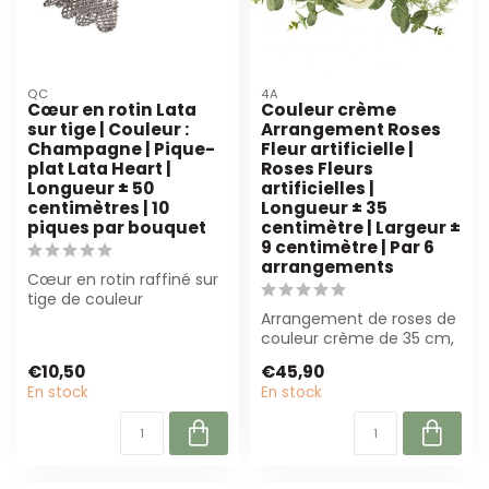
QC
4A
Cœur en rotin Lata
Couleur crème
sur tige | Couleur :
Arrangement Roses
Champagne | Pique-
Fleur artificielle |
plat Lata Heart |
Roses Fleurs
Longueur ± 50
artificielles |
centimètres | 10
Longueur ± 35
piques par bouquet
centimètre | Largeur ±
9 centimètre | Par 6
arrangements
Cœur en rotin raffiné sur
tige de couleur
champagne. Idéal pour
Arrangement de roses de
les fleuristes, ...
couleur crème de 35 cm,
parfait pour mariages et
€10,50
€45,90
jours s...
En stock
En stock