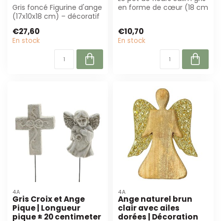
Gris foncé Figurine d'ange
en forme de cœur (18 cm
(17x10x18 cm) – décoratif
de diamètre, 8 cm de
intemporel pour
hauteur...
€27,60
€10,70
composition...
En stock
En stock
4A
4A
Gris Croix et Ange
Ange naturel brun
Pique | Longueur
clair avec ailes
pique ± 20 centimeter
dorées | Décoration