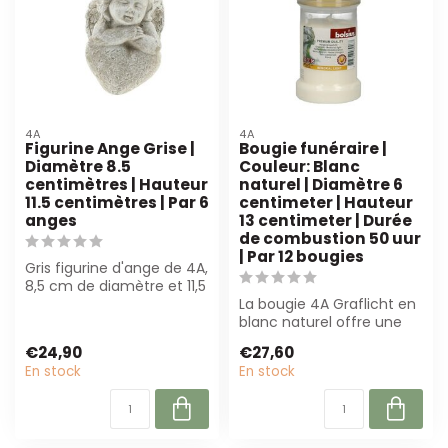
4A
4A
Figurine Ange Grise |
Bougie funéraire |
Diamètre 8.5
Couleur: Blanc
centimètres | Hauteur
naturel | Diamètre 6
11.5 centimètres | Par 6
centimeter | Hauteur
anges
13 centimeter | Durée
de combustion 50 uur
| Par 12 bougies
Gris figurine d'ange de 4A,
8,5 cm de diamètre et 11,5
cm de hauteur. Parfait
La bougie 4A Graflicht en
po...
blanc naturel offre une
durée de combustion de
€24,90
€27,60
50 uur ...
En stock
En stock