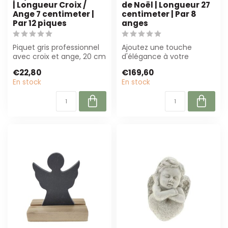
| Longueur Croix /
de Noël | Longueur 27
Ange 7 centimeter |
centimeter | Par 8
Par 12 piques
anges
Piquet gris professionnel
Ajoutez une touche
avec croix et ange, 20 cm
d'élégance à votre
de long. Parfait pour des
décoration de Noël avec
€22,80
€169,60
co...
ces anges brun cla...
En stock
En stock