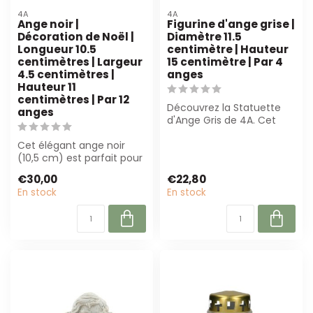
4A
4A
Ange noir |
Figurine d'ange grise |
Décoration de Noël |
Diamètre 11.5
Longueur 10.5
centimètre | Hauteur
centimètres | Largeur
15 centimètre | Par 4
4.5 centimètres |
anges
Hauteur 11
centimètres | Par 12
Découvrez la Statuette
anges
d'Ange Gris de 4A. Cet
ensemble de 4 anges
Cet élégant ange noir
élégants (11,5...
(10,5 cm) est parfait pour
les décorations de Noël et
€30,00
€22,80
les ...
En stock
En stock