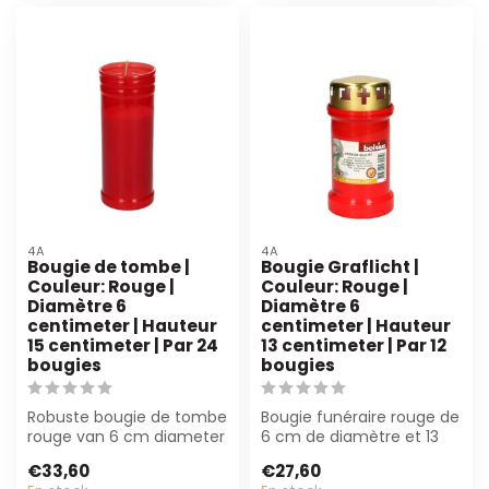
4A
4A
Bougie de tombe |
Bougie Graflicht |
Couleur: Rouge |
Couleur: Rouge |
Diamètre 6
Diamètre 6
centimeter | Hauteur
centimeter | Hauteur
15 centimeter | Par 24
13 centimeter | Par 12
bougies
bougies
Robuste bougie de tombe
Bougie funéraire rouge de
rouge van 6 cm diameter
6 cm de diamètre et 13
en 15 cm hoog, par 24
cm de hauteur, emballée
€33,60
€27,60
stukken. F...
par 12 ...