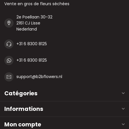
Vente en gros de fleurs séchées
2e Poellaan 30-32
2161 CJ Lisse
Nederland
+31 6 8300 8125
+31 6 8300 8125
support@b2bflowers.nl
Catégories
Informations
Mon compte