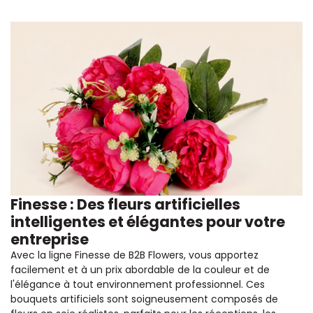
Finesse : Des fleurs artificielles
intelligentes et élégantes pour votre
entreprise
Avec la ligne Finesse de B2B Flowers, vous apportez
facilement et à un prix abordable de la couleur et de
l'élégance à tout environnement professionnel. Ces
bouquets artificiels sont soigneusement composés de