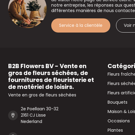
notre entreprise, les réponses aux que
différentes manières de nous contacte
Service à la clientèle
Voir
B2B Flowers BV - Vente en
Catégor
gros de fleurs séchées, de
Fleurs fraîch
fournitures de fleuristerie et
Fleurs séché
de matériel de loisirs.
Fleurs artifici
Vente en gros de fleurs séchées
Bouquets
2e Poellaan 30-32
Maison & Lois
2161 CJ Lisse
Occasions
Nederland
Plantes