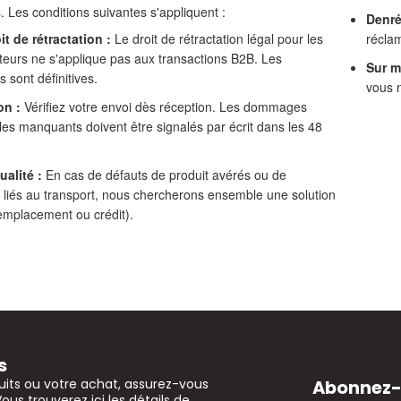
. Les conditions suivantes s'appliquent :
Denré
it de rétractation :
Le droit de rétractation légal pour les
réclam
urs ne s'applique pas aux transactions B2B. Les
Sur m
sont définitives.
vous 
on :
Vérifiez votre envoi dès réception. Les dommages
 les manquants doivent être signalés par écrit dans les 48
ualité :
En cas de défauts de produit avérés ou de
iés au transport, nous chercherons ensemble une solution
emplacement ou crédit).
s
Abonnez-v
uits ou votre achat, assurez-vous
Vous trouverez ici les détails de