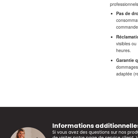
professionnels
Pas de dro
consommate
commandes 
Réclamati
visibles ou
heures.
Garantie q
dommages l
adaptée (r
Informations additionnelle
Si vous avez des questions sur nos prod
de visiter notre page de service client. 