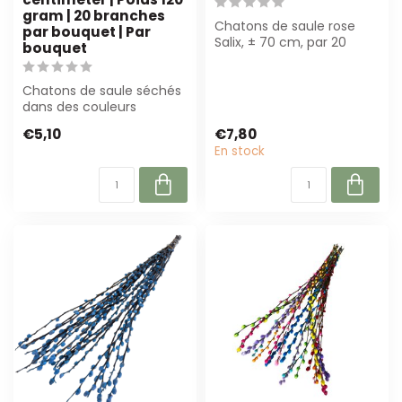
gram | 20 branches
Chatons de saule rose
par bouquet | Par
Salix, ± 70 cm, par 20
bouquet
branches. Parfait pour des
bouquets...
Chatons de saule séchés
dans des couleurs
mélangées sont parfaits
€5,10
€7,80
pour les fleur...
En stock