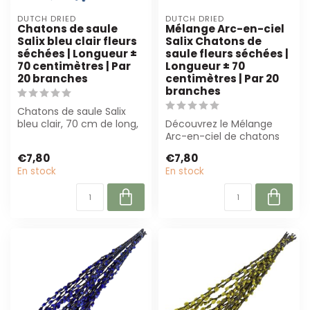
DUTCH DRIED
DUTCH DRIED
Chatons de saule
Mélange Arc-en-ciel
Salix bleu clair fleurs
Salix Chatons de
séchées | Longueur ±
saule fleurs séchées |
70 centimètres | Par
Longueur ± 70
20 branches
centimètres | Par 20
branches
Chatons de saule Salix
bleu clair, 70 cm de long,
Découvrez le Mélange
par 20 branches. Parfait
Arc-en-ciel de chatons
pour ...
de saule Salix : des fleurs
€7,80
€7,80
séchées ...
En stock
En stock