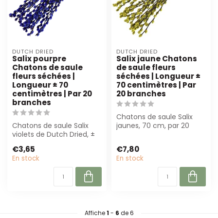
DUTCH DRIED
DUTCH DRIED
Salix pourpre
Salix jaune Chatons
Chatons de saule
de saule fleurs
fleurs séchées |
séchées | Longueur ±
Longueur ± 70
70 centimètres | Par
centimètres | Par 20
20 branches
branches
Chatons de saule Salix
Chatons de saule Salix
jaunes, 70 cm, par 20
violets de Dutch Dried, ±
branches. Parfait pour les
70 cm, par 20 branches.
fleurist...
€3,65
€7,80
Parfait...
En stock
En stock
Affiche
1
-
6
de 6