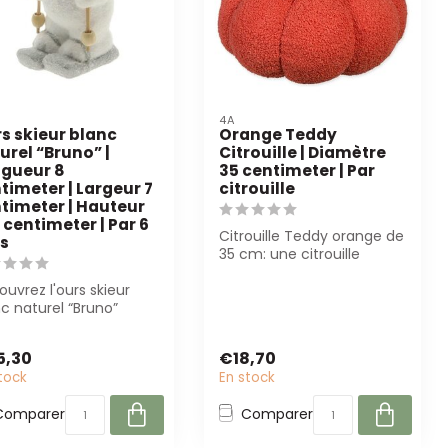
4A
s skieur blanc
Orange Teddy
urel “Bruno” |
Citrouille | Diamètre
gueur 8
35 centimeter | Par
timeter | Largeur 7
citrouille
timeter | Hauteur
5 centimeter | Par 6
Citrouille Teddy orange de
s
35 cm: une citrouille
durable et décorative
uvrez l'ours skieur
avec une ...
c naturel “Bruno”
x12.5 cm). Parfait pour
ra...
5,30
€18,70
tock
En stock
Comparer
Comparer