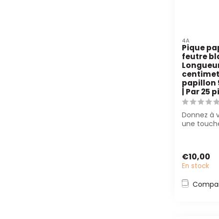
4A
Pique pa
feutre bl
Longueur
centimet
papillon
| Par 25 
Donnez à v
une touch
avec la Piq
Feutre Bl...
€10,00
En stock
Compar