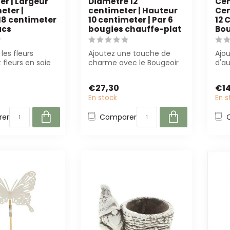
er | Largeur
Diamètre 12
Cen
eter |
centimeter | Hauteur
Cen
18 centimeter
10 centimeter | Par 6
12 
acs
bougies chauffe-plat
Bou
les fleurs
Ajoutez une touche de
Ajo
 fleurs en soie
charme avec le Bougeoir
d'a
ualité de B2B
Hibou Couleurs
Bou
Mélangées. Parfait ...
Citr
€27,30
€1
En stock
En s
er
Comparer