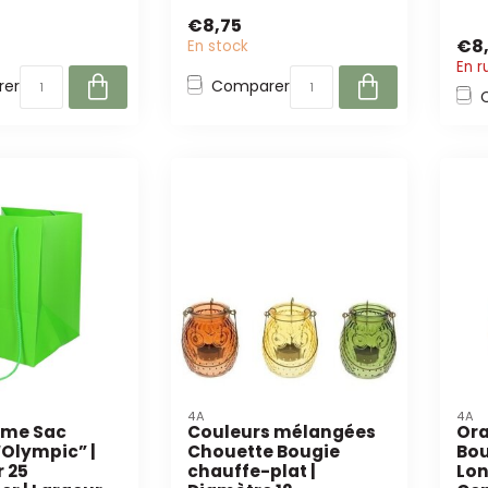
euristes et les
citr
€8,75
€8
En stock
En r
er
Comparer
4A
4A
mme Sac
Couleurs mélangées
Ora
Olympic” |
Chouette Bougie
Bou
 25
chauffe-plat |
Lon