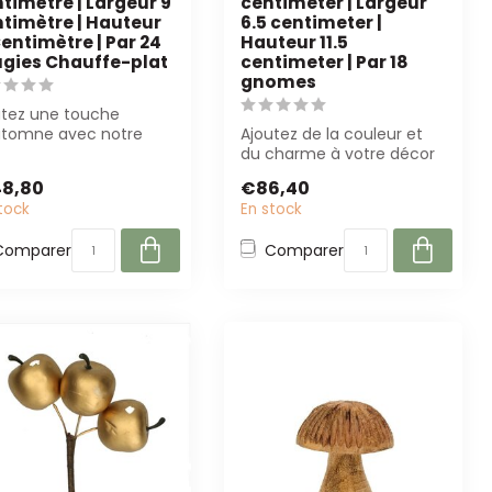
timètre | Largeur 9
centimeter | Largeur
timètre | Hauteur
6.5 centimeter |
Centimètre | Par 24
Hauteur 11.5
gies Chauffe-plat
centimeter | Par 18
gnomes
utez une touche
utomne avec notre
Ajoutez de la couleur et
gie Chauffe-plat
du charme à votre décor
ouille Orange. P...
avec ces gnomes aux
48,80
€86,40
couleurs mé...
tock
En stock
Comparer
Comparer