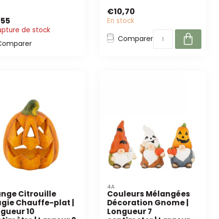
ouille en terre cuite...
de diamètre, 8 cm de
€10,70
hauteur...
,55
En stock
upture de stock
Comparer
Comparer
4A
nge Citrouille
Couleurs Mélangées
gie Chauffe-plat |
Décoration Gnome |
gueur 10
Longueur 7