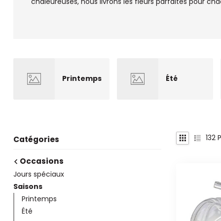
chaleureuses, nous livrons les fleurs parfaites pour ch
Printemps
Été
132
P
Catégories
Occasions
Jours spéciaux
Saisons
Printemps
Été