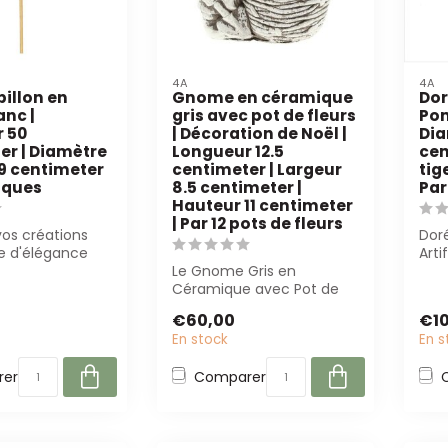
4A
4A
pillon en
Gnome en céramique
Dor
anc |
gris avec pot de fleurs
Pom
 50
| Décoration de Noël |
Dia
er | Diamètre
Longueur 12.5
cen
 9 centimeter
centimeter | Largeur
tig
piques
8.5 centimeter |
Par
Hauteur 11 centimeter
| Par 12 pots de fleurs
os créations
Dor
e d'élégance
Arti
ue Papillon en
Le Gnome Gris en
sur 
Céramique avec Pot de
pièc.
Fleurs est une décoration
€60,00
€10
élégante et mul...
En stock
En s
er
Comparer