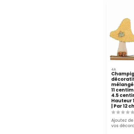
4A
Champi
décorati
mélangée
11 centim
4.5 centi
Hauteur 
| Par 12
Ajoutez de
vos décora
Champign