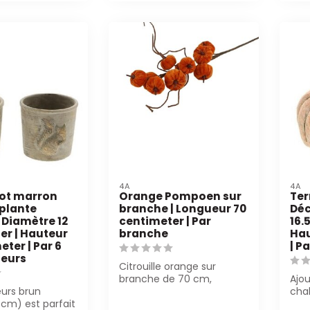
4A
4A
ot marron
Orange Pompoen sur
Ter
 plante
branche | Longueur 70
Déc
 Diamètre 12
centimeter | Par
16.
er | Hauteur
branche
Hau
eter | Par 6
| Pa
leurs
Citrouille orange sur
branche de 70 cm,
Ajo
eurs brun
parfaite pour les
cha
 cm) est parfait
décorations d'automne ...
aut