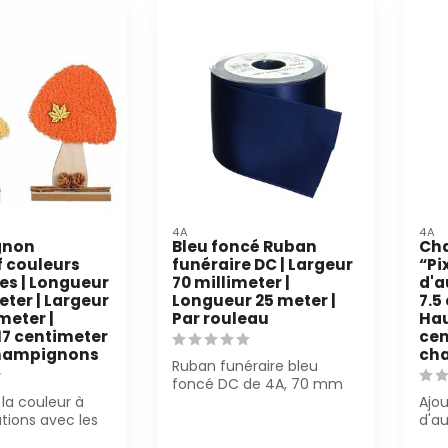
4A
4A
gnon
Bleu foncé Ruban
Ch
f couleurs
funéraire DC | Largeur
“Pi
s | Longueur
70 millimeter |
d'a
eter | Largeur
Longueur 25 meter |
7.5
meter |
Par rouleau
Hau
17 centimeter
cen
 champignons
ch
Ruban funéraire bleu
foncé DC de 4A, 70 mm
 la couleur à
breed en 25 m per rol.
Ajo
tions avec les
Perfect pour d...
d'a
ons de
Cha