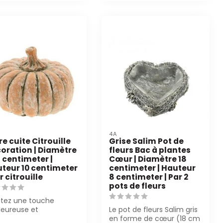
4A
re cuite Citrouille
Grise Salim Pot de
oration | Diamètre
fleurs Bac à plantes
5 centimeter |
Cœur | Diamètre 18
teur 10 centimeter
centimeter | Hauteur
r citrouille
8 centimeter | Par 2
pots de fleurs
utez une touche
leureuse et
Le pot de fleurs Salim gris
omnale avec cette
en forme de cœur (18 cm