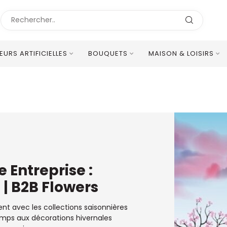
LEURS ARTIFICIELLES
BOUQUETS
MAISON & LOISIRS
Excellent Service Client Multilingue
 Entreprise :
 | B2B Flowers
t avec les collections saisonnières
emps aux décorations hivernales