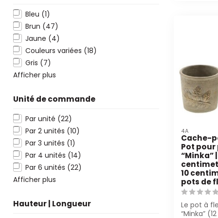
Bleu
(1)
Brun
(47)
Jaune
(4)
Couleurs variées
(18)
Gris
(7)
Afficher plus
Unité de commande
Par unité
(22)
Par 2 unités
(10)
4A
Cache-p
Par 3 unités
(1)
Pot pour
Par 4 unités
(14)
“Minka” |
centimet
Par 6 unités
(22)
10 centim
Afficher plus
pots de f
Hauteur | Longueur
Le pot à fl
“Minka” (12