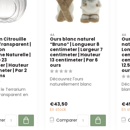
4A
4A
 Citrouille
Ours blanc naturel
Our
Transparent |
“Bruno” | Longueur 8
nat
on
centimeter | Largeur 7
Lon
e Naturelle |
centimeter | Hauteur
cen
 23
13 centimeter | Par 6
cen
er | Hauteur
ours
12.
eter | Par 2
our
ms
Découvrez l'ours
naturellement blanc
Déco
le Terrarium
"Bruno" de 4A! Parfait pour
blan
 Transparent en
les décorations...
(8x7
cm) pour des
déco
€43,50
€4
En stock
En s
er
Comparer