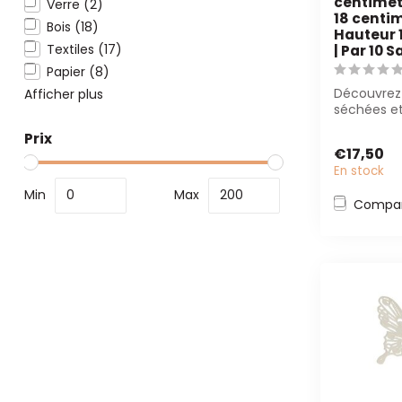
centimet
Verre
(2)
18 centim
Bois
(18)
Hauteur 
Textiles
(17)
| Par 10 S
Papier
(8)
Découvrez 
Afficher plus
séchées et
de haute q
Prix
Flowers B...
€17,50
En stock
Min
Max
Compar