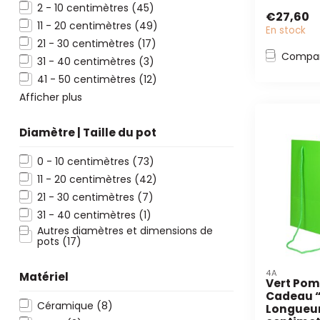
pour les fl
2 - 10 centimètres
(45)
€27,60
déco...
11 - 20 centimètres
(49)
En stock
21 - 30 centimètres
(17)
Compar
31 - 40 centimètres
(3)
41 - 50 centimètres
(12)
Afficher plus
Diamètre | Taille du pot
0 - 10 centimètres
(73)
11 - 20 centimètres
(42)
21 - 30 centimètres
(7)
31 - 40 centimètres
(1)
Autres diamètres et dimensions de
pots
(17)
4A
Matériel
Vert Po
Cadeau “
Céramique
(8)
Longueur