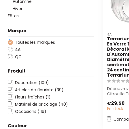
Automne
Hiver
Fêtes
Marque
4A
Terrarium
Toutes les marques
En Verre 
Décorati
4A
D'Automn
QC
Diamètre
centimet
24 centim
Produit
Terrariu
Décoration
(109)
Découvrez 
Articles de fleuriste
(39)
Citrouille
Fleurs fraîches
(1)
Verre (23 
€29,50
Matériel de bricolage
(40)
décorati...
En stock
Occasions
(116)
Compar
Couleur