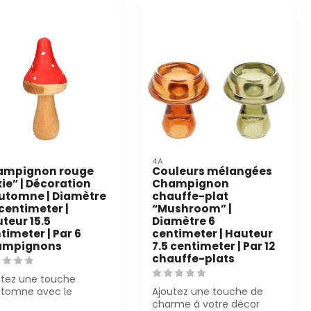
4A
ampignon rouge
Couleurs mélangées
xie” | Décoration
Champignon
utomne | Diamètre
chauffe-plat
 centimeter |
“Mushroom” |
teur 15.5
Diamètre 6
timeter | Par 6
centimeter | Hauteur
ampignons
7.5 centimeter | Par 12
chauffe-plats
utez une touche
utomne avec le
Ajoutez une touche de
mpignon Rouge
charme à votre décor