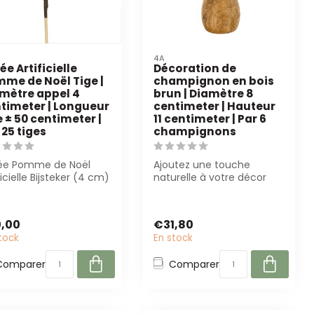
4A
ée Artificielle
Décoration de
me de Noël Tige |
champignon en bois
mètre appel 4
brun | Diamètre 8
timeter | Longueur
centimeter | Hauteur
e ± 50 centimeter |
11 centimeter | Par 6
 25 tiges
champignons
ée Pomme de Noël
Ajoutez une touche
ficielle Bijsteker (4 cm)
naturelle à votre décor
tige de 50 cm, par 25
avec ces champignons en
..
bois brun. Pa...
,00
€31,80
tock
En stock
Comparer
Comparer