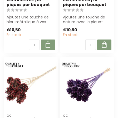
piques par bouquet
piques par bouquet
Ajoutez une touche de
Ajoutez une touche de
bleu métallique à vos
nature avec le pique-
créations avec cette
pomme de pin Strobus
€10,50
€10,50
pomme de pin su...
couleur cuivre. ...
En stock
En stock
QC
QC