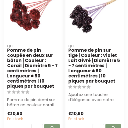
QC
QC
Pomme de pin
Pomme de pin sur
coupée en deux sur
tige | Couleur : Violet
bâton | Couleur :
Lait Givré | Diamètre 5
Corail | Diamètre 5 - 7
- 7 centimètres |
centimètres |
Longueur ± 50
Longueur ± 50
centimètres | 10
centimètres | 10
piques par bouquet
piques par bouquet
Ajoutez une touche
Pomme de pin demi sur
d'élégance avec notre
bâton en couleur corail
Pomme de pin sur tige en
(5-7 cm, ±50 cm de
Frosted Milkap...
€10,50
€10,50
long). Parfait ...
En stock
En stock