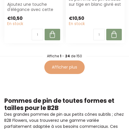
Ajoutez une touche
sur tige en blanc givré est
d'élégance avec cette
parfaite pour les
pomme de pin noire sur
fleuristes...
€10,50
€10,50
tige avec pointe...
En stock
En stock
Affiche
1
-
24
de 150
Afficher plus
Pommes de pin de toutes formes et
tailles pour le B2B
Des grandes pommes de pin aux petits cônes subtils ; chez
B2B Flowers, vous trouverez une gamme variée
parfaitement adaptée à vos besoins commerciaux. Ces