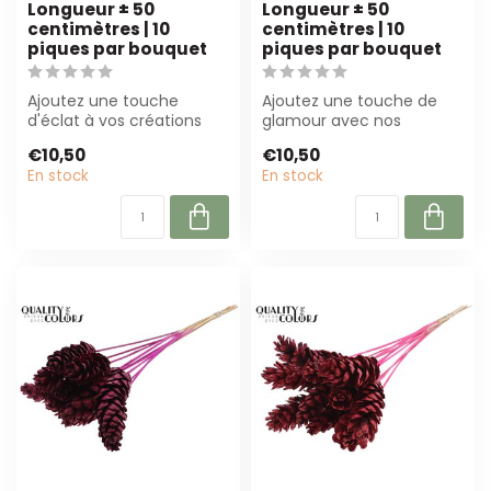
Longueur ± 50
Longueur ± 50
centimètres | 10
centimètres | 10
piques par bouquet
piques par bouquet
Ajoutez une touche
Ajoutez une touche de
d'éclat à vos créations
glamour avec nos
avec cette pomme de
pommes de pin
€10,50
€10,50
pin bleue métalli...
métalliques bordeaux sur
En stock
En stock
ti...