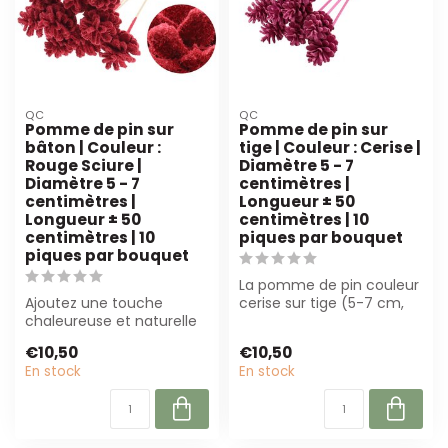
QC
QC
Pomme de pin sur
Pomme de pin sur
bâton | Couleur :
tige | Couleur : Cerise |
Rouge Sciure |
Diamètre 5 - 7
Diamètre 5 - 7
centimètres |
centimètres |
Longueur ± 50
Longueur ± 50
centimètres | 10
centimètres | 10
piques par bouquet
piques par bouquet
La pomme de pin couleur
Ajoutez une touche
cerise sur tige (5-7 cm,
chaleureuse et naturelle
50 cm de long) est
à vos décorations avec
parfaite pou...
€10,50
€10,50
cette pomme d...
En stock
En stock