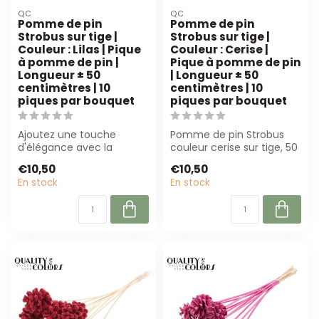
QC
QC
Pomme de pin
Pomme de pin
Strobus sur tige |
Strobus sur tige |
Couleur : Lilas | Pique
Couleur : Cerise |
à pomme de pin |
Pique à pomme de pin
Longueur ± 50
| Longueur ± 50
centimètres | 10
centimètres | 10
piques par bouquet
piques par bouquet
Ajoutez une touche
Pomme de pin Strobus
d'élégance avec la
couleur cerise sur tige, 50
pomme de pin Strobus
cm de long. Parfait pour
€10,50
€10,50
lilas sur tige. Parfa...
les fl...
En stock
En stock