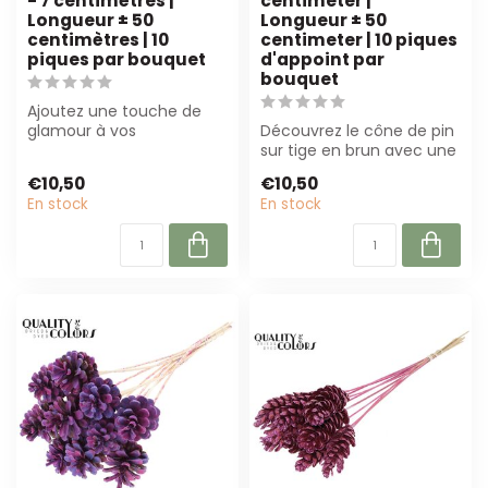
- 7 centimètres |
centimeter |
Longueur ± 50
Longueur ± 50
centimètres | 10
centimeter | 10 piques
piques par bouquet
d'appoint par
bouquet
Ajoutez une touche de
glamour à vos
Découvrez le cône de pin
décorations avec la
sur tige en brun avec une
pomme de pin couleur
pointe couleur cuivre.
€10,50
€10,50
pla...
Parfai...
En stock
En stock