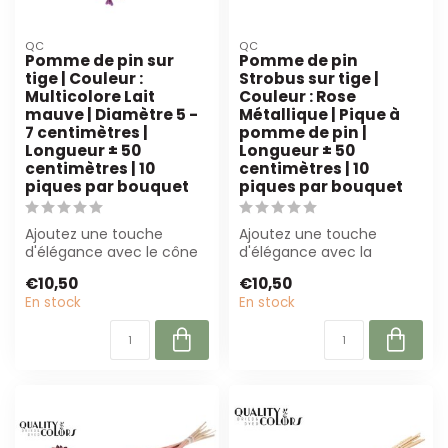
QC
QC
Pomme de pin sur
Pomme de pin
tige | Couleur :
Strobus sur tige |
Multicolore Lait
Couleur : Rose
mauve | Diamètre 5 -
Métallique | Pique à
7 centimètres |
pomme de pin |
Longueur ± 50
Longueur ± 50
centimètres | 10
centimètres | 10
piques par bouquet
piques par bouquet
Ajoutez une touche
Ajoutez une touche
d'élégance avec le cône
d'élégance avec la
de pin multicolore violet
pomme de pin rose
€10,50
€10,50
lait sur ti...
métallique sur tige de Q...
En stock
En stock