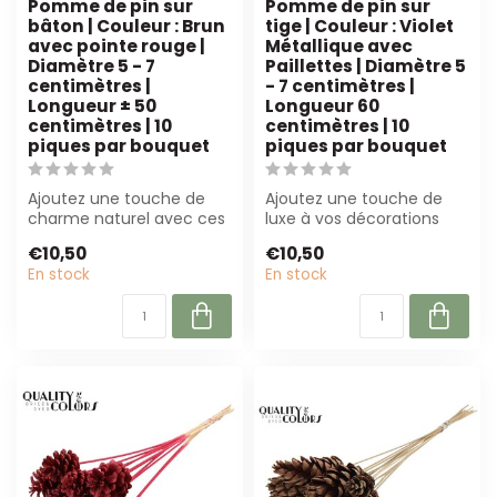
Pomme de pin sur
Pomme de pin sur
bâton | Couleur : Brun
tige | Couleur : Violet
avec pointe rouge |
Métallique avec
Diamètre 5 - 7
Paillettes | Diamètre 5
centimètres |
- 7 centimètres |
Longueur ± 50
Longueur 60
centimètres | 10
centimètres | 10
piques par bouquet
piques par bouquet
Ajoutez une touche de
Ajoutez une touche de
charme naturel avec ces
luxe à vos décorations
pommes de pin sur tige !
avec cette pomme de
€10,50
€10,50
Marron av...
pin métallique ...
En stock
En stock