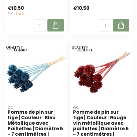
saumon givré (Ø 5-7 cm,
tige. Par...
€10,50
€10,50
±50 cm ...
En stock
QC
QC
Pomme de pin sur
Pomme de pin sur
tige | Couleur : Bleu
tige | Couleur : Rouge
Métallique avec
vin métallique avec
Paillettes | Diamètre 5
paillettes | Diamètre 5
- 7 centimètres |
- 7 centimètres |