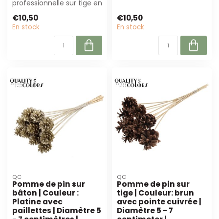
professionnelle sur tige en
avec cette pomme de
brun avec pointe couleur
pin argentée sur ...
€10,50
€10,50
platine. Parfa...
En stock
En stock
QC
QC
Pomme de pin sur
Pomme de pin sur
bâton | Couleur :
tige | Couleur: brun
Platine avec
avec pointe cuivrée |
paillettes | Diamètre 5
Diamètre 5 - 7