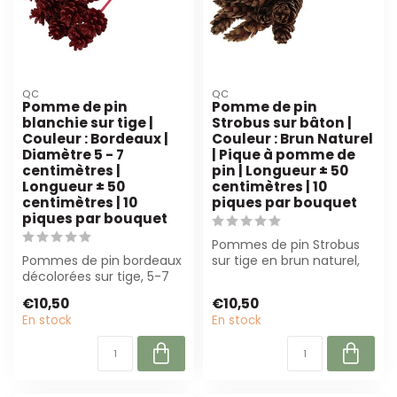
QC
QC
Pomme de pin
Pomme de pin
blanchie sur tige |
Strobus sur bâton |
Couleur : Bordeaux |
Couleur : Brun Naturel
Diamètre 5 - 7
| Pique à pomme de
centimètres |
pin | Longueur ± 50
Longueur ± 50
centimètres | 10
centimètres | 10
piques par bouquet
piques par bouquet
Pommes de pin Strobus
Pommes de pin bordeaux
sur tige en brun naturel,
décolorées sur tige, 5-7
50 cm de long. Parfait
cm de diamètre, 50 cm
pour les ...
€10,50
€10,50
de long. P...
En stock
En stock