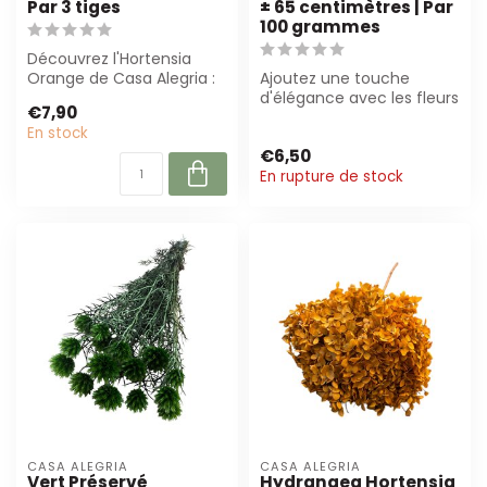
Par 3 tiges
± 65 centimètres | Par
100 grammes
Découvrez l'Hortensia
Orange de Casa Alegria :
Ajoutez une touche
magnifiquement
d'élégance avec les fleurs
€7,90
préservé, durable ...
séchées Naturelle
En stock
Gypsophila de Du...
€6,50
En rupture de stock
CASA ALEGRIA
CASA ALEGRIA
Vert Préservé
Hydrangea Hortensia