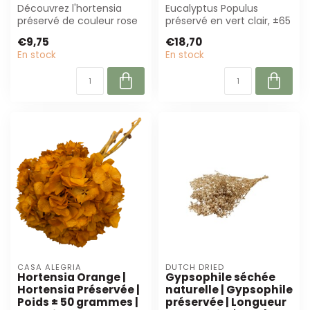
Découvrez l'hortensia
Eucalyptus Populus
préservé de couleur rose
préservé en vert clair, ±65
pâle. D'une longueur de
cm de long et 150 gram
€9,75
€18,70
50 cm et ...
par bouque...
En stock
En stock
CASA ALEGRIA
DUTCH DRIED
Hortensia Orange |
Gypsophile séchée
Hortensia Préservée |
naturelle | Gypsophile
Poids ± 50 grammes |
préservée | Longueur