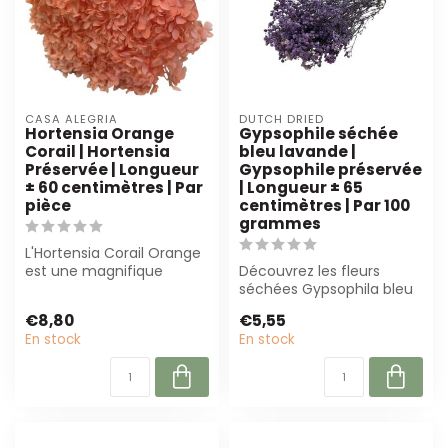
CASA ALEGRIA
DUTCH DRIED
Hortensia Orange
Gypsophile séchée
Corail | Hortensia
bleu lavande |
Préservée | Longueur
Gypsophile préservée
± 60 centimètres | Par
| Longueur ± 65
pièce
centimètres | Par 100
grammes
L'Hortensia Corail Orange
est une magnifique
Découvrez les fleurs
hortensia préservée avec
séchées Gypsophila bleu
une couleu...
lavande de Dutch Dried.
€8,80
€5,55
Parfaites p...
En stock
En stock