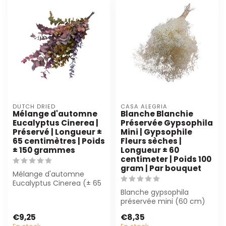
DUTCH DRIED
CASA ALEGRIA
Mélange d'automne
Blanche Blanchie
Eucalyptus Cinerea |
Préservée Gypsophila
Préservé | Longueur ±
Mini | Gypsophile
65 centimètres | Poids
Fleurs sèches |
± 150 grammes
Longueur ± 60
centimeter | Poids 100
gram | Par bouquet
Mélange d'automne
Eucalyptus Cinerea (± 65
cm) offre une beauté
Blanche gypsophila
durable et néces...
préservée mini (60 cm)
pour des décorations
€9,25
€8,35
durables. Idéal p...