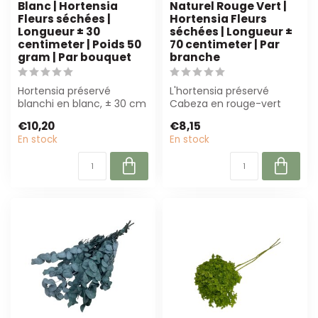
Blanc | Hortensia
Naturel Rouge Vert |
Fleurs séchées |
Hortensia Fleurs
Longueur ± 30
séchées | Longueur ±
centimeter | Poids 50
70 centimeter | Par
gram | Par bouquet
branche
Hortensia préservé
L'hortensia préservé
blanchi en blanc, ± 30 cm
Cabeza en rouge-vert
de long et 50 g lourd.
offre une beauté durable
€10,20
€8,15
Parfait pour...
pour les fleu...
En stock
En stock