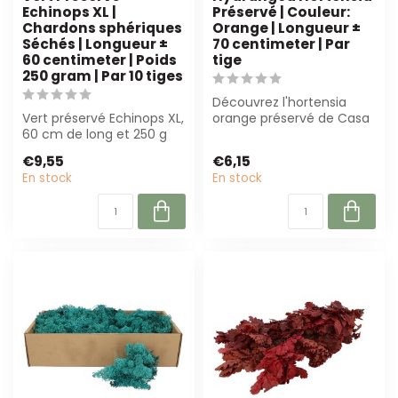
Echinops XL |
Préservé | Couleur:
Chardons sphériques
Orange | Longueur ±
Séchés | Longueur ±
70 centimeter | Par
60 centimeter | Poids
tige
250 gram | Par 10 tiges
Découvrez l'hortensia
Vert préservé Echinops XL,
orange préservé de Casa
60 cm de long et 250 g
Alegria. Avec une
par 10 tiges. Durable et à
longueur de 70 c...
€9,55
€6,15
fai...
En stock
En stock