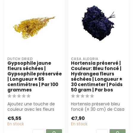
DUTCH DRIED
CASA ALEGRIA
Gypsophile jaune
Hortensia préservé |
fleurs séchées |
Couleur: Bleu foncé |
Gypsophile préservée
Hydrangea fleurs
| Longueur ± 65
séchées | Longueur ±
centimètres | Par 100
30 centimeter | Poids
grammes
50 gram | Par bos
Ajoutez une touche de
Hortensia préservé bleu
couleur avec les fleurs
foncé (± 30 cm) de Casa
séchées Gypsophila
Alegria. Peu d'entretien,
€5,55
€7,90
jaunes de Dutch...
couleu...
En stock
En stock