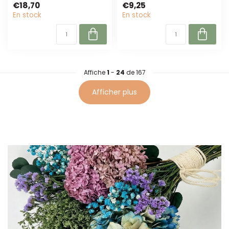
€18,70
€9,25
bouquets et d...
une décoratio...
En stock
En stock
Affiche
1
-
24
de 167
Afficher plus