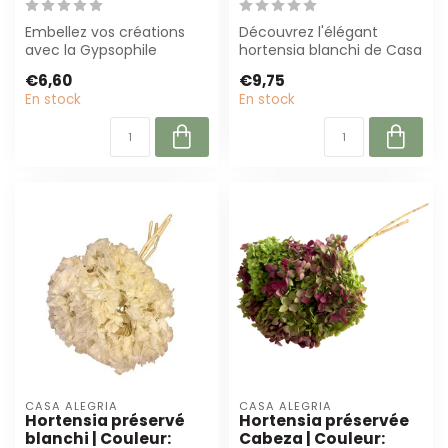
Embellez vos créations
Découvrez l'élégant
avec la Gypsophile
hortensia blanchi de Casa
blanche de Casa Alegria.
Alegria. Cette fleur
€6,60
€9,75
Ces fleurs sé...
préservée de ...
En stock
En stock
CASA ALEGRIA
CASA ALEGRIA
Hortensia préservé
Hortensia préservée
blanchi | Couleur:
Cabeza | Couleur: