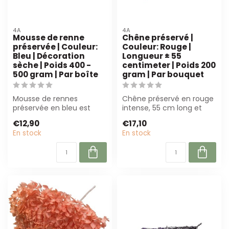
4A
4A
Mousse de renne
Chêne préservé |
préservée | Couleur:
Couleur: Rouge |
Bleu | Décoration
Longueur ± 55
sèche | Poids 400 -
centimeter | Poids 200
500 gram | Par boîte
gram | Par bouquet
Mousse de rennes
Chêne préservé en rouge
préservée en bleu est
intense, 55 cm long et
idéale pour compositions
200 g. Parfait pour les
€12,90
€17,10
florales et proj...
fleuriste...
En stock
En stock