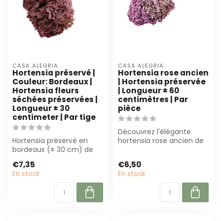
CASA ALEGRIA
CASA ALEGRIA
Hortensia préservé |
Hortensia rose ancien
Couleur: Bordeaux |
| Hortensia préservée
Hortensia fleurs
| Longueur ± 60
séchées préservées |
centimètres | Par
Longueur ± 30
pièce
centimeter | Par tige
Découvrez l'élégante
Hortensia préservé en
hortensia rose ancien de
bordeaux (± 30 cm) de
Casa Alegria. Cette
Casa Alegria. Parfait pour
hortensia prés...
€7,35
€6,50
l'art flo...
En stock
En stock