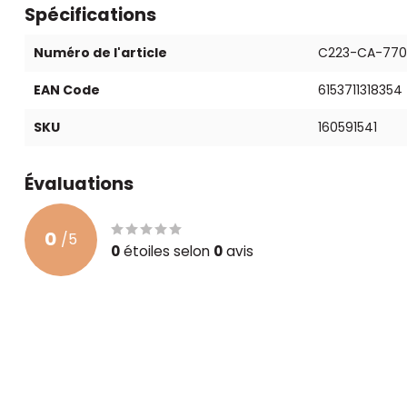
Spécifications
Numéro de l'article
C223-CA-770
EAN Code
6153711318354
SKU
160591541
Évaluations
0
/
5
0
étoiles selon
0
avis