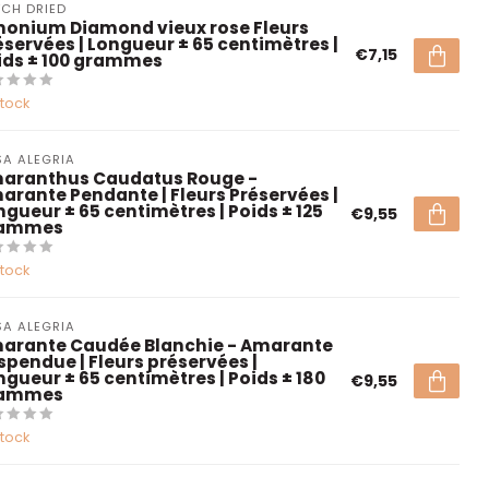
CH DRIED
monium Diamond vieux rose Fleurs
éservées | Longueur ± 65 centimètres |
€7,15
ids ± 100 grammes
stock
A ALEGRIA
aranthus Caudatus Rouge -
arante Pendante | Fleurs Préservées |
ngueur ± 65 centimètres | Poids ± 125
€9,55
ammes
stock
A ALEGRIA
arante Caudée Blanchie - Amarante
spendue | Fleurs préservées |
ngueur ± 65 centimètres | Poids ± 180
€9,55
ammes
stock