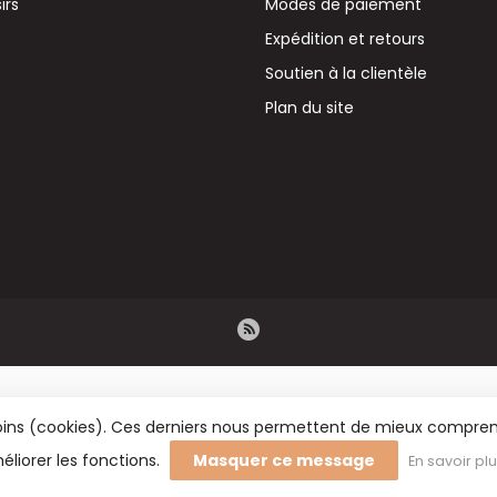
irs
Modes de paiement
Expédition et retours
Soutien à la clientèle
Plan du site
émoins (cookies). Ces derniers nous permettent de mieux comprend
éliorer les fonctions.
Masquer ce message
En savoir pl
rs BV - Vente en gros de fleurs séchées, de fournitures de fleuristerie