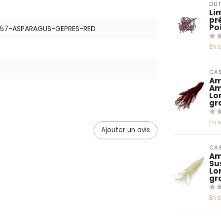
DUT
Li
pr
Po
57-ASPARAGUS-GEPRES-RED
En 
CAS
Am
Am
Lo
gr
En 
Ajouter un avis
CAS
Am
Su
Lo
gr
En 