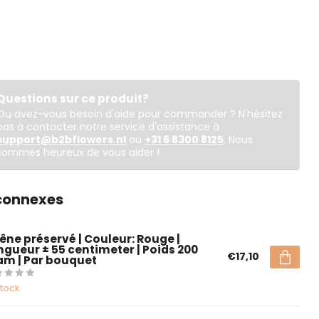
Questions sur ce produit?
Ou avez-vous besoin d'aide pour commander ? N'hésitez
pas à contacter notre service d'assistance à
support@b2bflowers.nl
ou
+31 6 8300 8125
. Nous
sommes heureux de vous aider !
 connexes
êne préservé | Couleur: Rouge |
ngueur ± 55 centimeter | Poids 200
€17,10
am | Par bouquet
stock