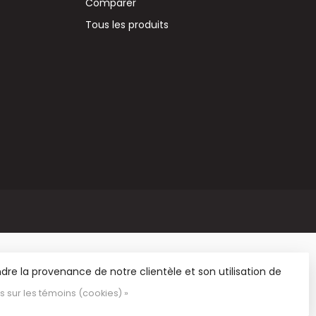
Comparer
Tous les produits
re la provenance de notre clientèle et son utilisation de
us sur les témoins (cookies) »
 et de matériel de loisirs.