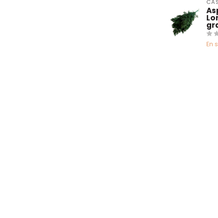
CAS
As
Lo
gr
En 