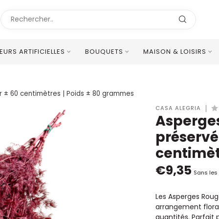
LEURS ARTIFICIELLES
BOUQUETS
MAISON & LOISIRS
Excellent Service Client Multilingue
r ± 60 centimètres | Poids ± 80 grammes
CASA ALEGRIA
Asperges
préservé
centimèt
€9,35
Sans les
Les Asperges Roug
arrangement floral.
quantités. Parfait