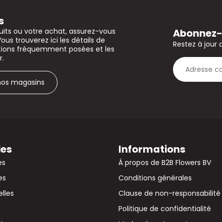
s
Abonnez-v
uits ou votre achat, assurez-vous
Vous trouverez ici les détails de
Restez à jour 
stions fréquemment posées et les
r.
 nos magasins
ies
Informations
es
À propos de B2B Flowers BV
es
Conditions générales
elles
Clause de non-responsabilité
Politique de confidentialité