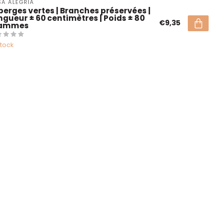
A ALEGRIA
perges vertes | Branches préservées |
ngueur ± 60 centimètres | Poids ± 80
€9,35
ammes
stock