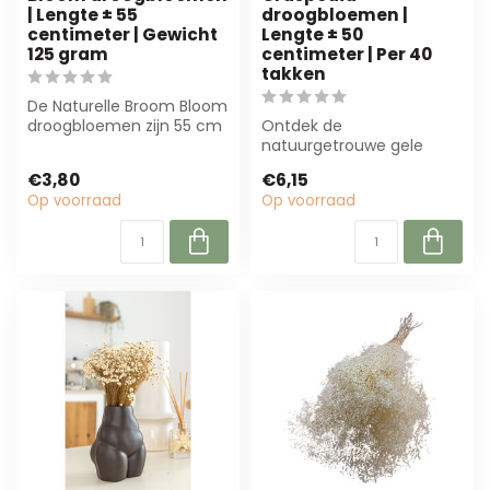
| Lengte ± 55
droogbloemen |
centimeter | Gewicht
Lengte ± 50
125 gram
centimeter | Per 40
takken
De Naturelle Broom Bloom
droogbloemen zijn 55 cm
Ontdek de
lang en wegen 125 gram.
natuurgetrouwe gele
Perfect...
Craspedia droogbloemen
€3,80
€6,15
van Casa Alegria. Perfect
Op voorraad
Op voorraad
v...