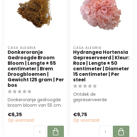
CASA ALEGRIA
CASA ALEGRIA
Donkeroranje
Hydrangea Hortensia
Gedroogde Broom
Gepreserveerd | Kleur:
Bloom | Lengte ± 55
Roze | Lengte ± 50
centimeter | Brem
centimeter | Diameter
Droogbloemen |
15 centimeter | Per
Gewicht 125 gram | Per
steel
bos
Ontdek de
Donkeroranje gedroogde
gepreserveerde
broom bloom van 55 cm.
Hydrangea in zacht roze.
Perfect voor bloemisten
Met een lengte van 50
€6,35
€9,75
en interie...
cm en ee...
Op voorraad
Op voorraad