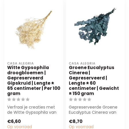
CASA ALEGRIA
CASA ALEGRIA
Witte Gypsophila
Groene Eucalyptus
droogbloemen |
Cinerea |
Gepreserveerd
Gepreserveerd |
Gipskruid | Lengte ±
Lengte ± 60
65 centimeter | Per 100
centimeter | Gewicht
gram
± 150 gram
Verfraai je creaties met
Gepreserveerde Groene
de Witte Gypsophila van
Eucalyptus Cinerea van
Casa Alegria. Deze
60 cm. Perfect voor
€6,60
€8,70
duurzame dro...
bloemisten en i...
Op voorraad
Op voorraad