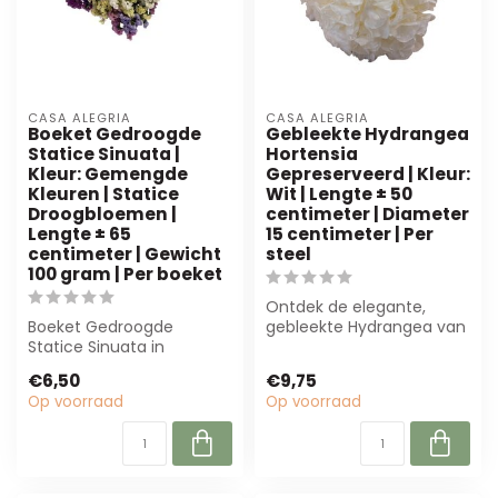
CASA ALEGRIA
CASA ALEGRIA
Boeket Gedroogde
Gebleekte Hydrangea
Statice Sinuata |
Hortensia
Kleur: Gemengde
Gepreserveerd | Kleur:
Kleuren | Statice
Wit | Lengte ± 50
Droogbloemen |
centimeter | Diameter
Lengte ± 65
15 centimeter | Per
centimeter | Gewicht
steel
100 gram | Per boeket
Ontdek de elegante,
Boeket Gedroogde
gebleekte Hydrangea van
Statice Sinuata in
Casa Alegria. Deze
gemengde kleuren, ± 65
gepreserveerde bl...
€6,50
€9,75
cm lang en 100 g zwaa...
Op voorraad
Op voorraad