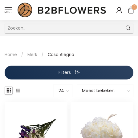
0
MENU
Uitstekende Meertalige Klantenservice
Home
/
Merk
/
Casa Alegria
Filters