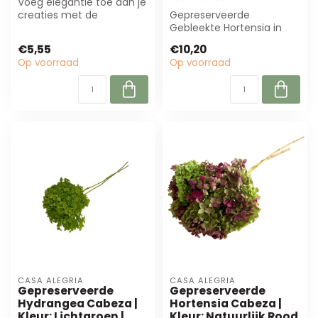
Voeg elegantie toe aan je
creaties met de
Gepreserveerde
bordeauxrode Lagurus
Gebleekte Hortensia in
droogbloemen van ...
wit, ± 30 cm lang en 50 g
€5,55
€10,20
zwaar. Perfect v...
Op voorraad
Op voorraad
CASA ALEGRIA
CASA ALEGRIA
Gepreserveerde
Gepreserveerde
Hydrangea Cabeza |
Hortensia Cabeza |
Kleur: Lichtgroen |
Kleur: Natuurlijk Rood