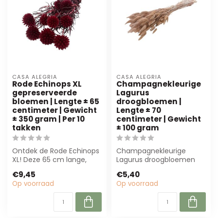
CASA ALEGRIA
CASA ALEGRIA
Rode Echinops XL
Champagnekleurige
gepreserveerde
Lagurus
bloemen | Lengte ± 65
droogbloemen |
centimeter | Gewicht
Lengte ± 70
± 350 gram | Per 10
centimeter | Gewicht
takken
± 100 gram
Ontdek de Rode Echinops
Champagnekleurige
XL! Deze 65 cm lange,
Lagurus droogbloemen
dieprode, gepreserveerde
van 70 cm zijn elegant en
€9,45
€5,40
bloemen z...
duurzaam. Perfe...
Op voorraad
Op voorraad