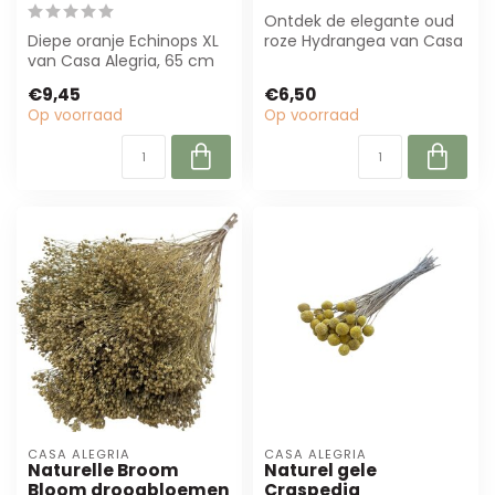
Ontdek de elegante oud
Diepe oranje Echinops XL
roze Hydrangea van Casa
van Casa Alegria, 65 cm
Alegria. Deze
lang en 350 g zwaar.
gepreserveerde hort...
€9,45
€6,50
Duurzaam e...
Op voorraad
Op voorraad
CASA ALEGRIA
CASA ALEGRIA
Naturelle Broom
Naturel gele
Bloom droogbloemen
Craspedia