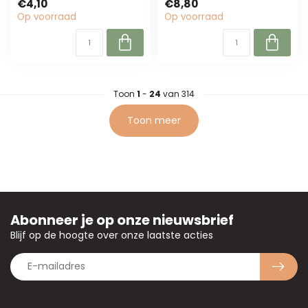
€4,10
€8,80
gepreserveerde hortensia
Op voorraad
Op voorraad
met rijke ...
Toon
1
-
24
van 314
Toon meer
Abonneer je op onze nieuwsbrief
Blijf op de hoogte over onze laatste acties