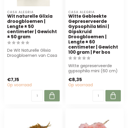
CASA ALEGRIA
CASA ALEGRIA
Wit naturelle Glixia
Witte Gebleekte
droogbloemen |
Gepreserveerde
Lengte ± 50
Gypsophila Mini |
centimeter | Gewicht
Gipskruid
± 50 gram
Droogbloemen |
Lengte ± 60
centimeter | Gewicht
De Wit Naturelle Glixia
100 gram | Per bos
Droogbloemen van Casa
Alegria zijn perfect voor
elke blo...
Witte gepreserveerde
gypsophila mini (60 cm)
voor duurzame
€7,15
€8,35
decoraties. Ideaal vo...
Op voorraad
Op voorraad