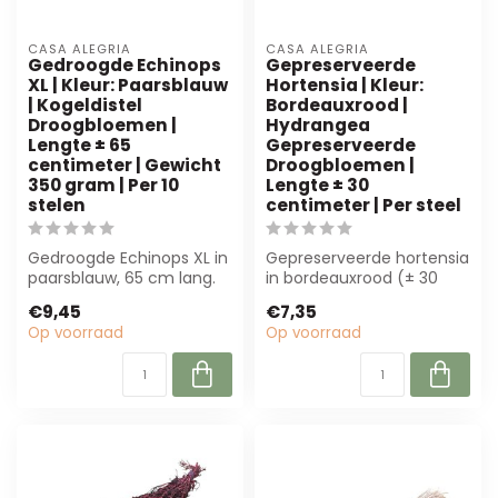
CASA ALEGRIA
CASA ALEGRIA
Gedroogde Echinops
Gepreserveerde
XL | Kleur: Paarsblauw
Hortensia | Kleur:
| Kogeldistel
Bordeauxrood |
Droogbloemen |
Hydrangea
Lengte ± 65
Gepreserveerde
centimeter | Gewicht
Droogbloemen |
350 gram | Per 10
Lengte ± 30
stelen
centimeter | Per steel
Gedroogde Echinops XL in
Gepreserveerde hortensia
paarsblauw, 65 cm lang.
in bordeauxrood (± 30
Perfect voor bloemisten
cm) van Casa Alegria.
€9,45
€7,35
en inte...
Perfect voo...
Op voorraad
Op voorraad