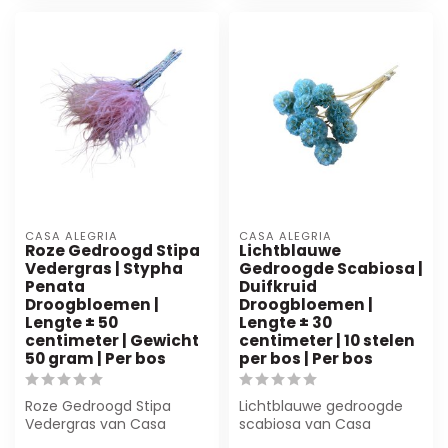
CASA ALEGRIA
CASA ALEGRIA
Roze Gedroogd Stipa
Lichtblauwe
Vedergras | Stypha
Gedroogde Scabiosa |
Penata
Duifkruid
Droogbloemen |
Droogbloemen |
Lengte ± 50
Lengte ± 30
centimeter | Gewicht
centimeter | 10 stelen
50 gram | Per bos
per bos | Per bos
Roze Gedroogd Stipa
Lichtblauwe gedroogde
Vedergras van Casa
scabiosa van Casa
Alegria voegt elegantie
Alegria, 30 cm lang en 10