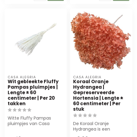
CASA ALEGRIA
CASA ALEGRIA
Wit gebleekte Fluffy
Koraal Oranje
Pampas pluimpjes |
Hydrangea |
Lengte ± 60
Gepreserveerde
centimeter | Per 20
Hortensia | Lengte ±
takken
60 centimeter | Per
stuk
Witte Fluffy Pampas
pluimpjes van Casa
De Koraal Oranje
Alegria, 60 cm lang, per
Hydrangea is een
20 takken. Perfe...
prachtige,