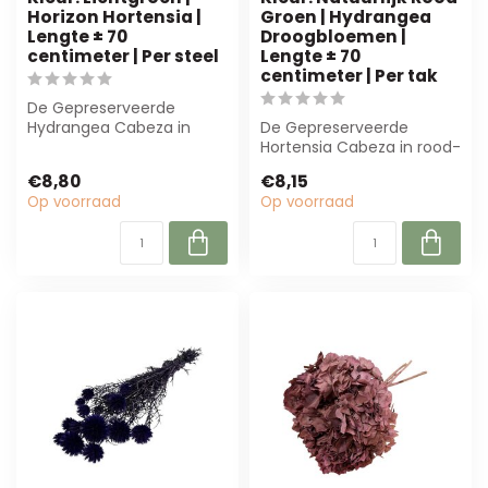
Horizon Hortensia |
Groen | Hydrangea
Lengte ± 70
Droogbloemen |
centimeter | Per steel
Lengte ± 70
centimeter | Per tak
De Gepreserveerde
Hydrangea Cabeza in
De Gepreserveerde
lichtgroen is perfect voor
Hortensia Cabeza in rood-
bloemwerk en in...
groen biedt duurzame
€8,80
€8,15
schoonheid voor ...
Op voorraad
Op voorraad