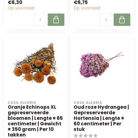
€6,30
€6,75
toe aan bloemcrea...
stelen per bos...
Op voorraad
Op voorraad
CASA ALEGRIA
CASA ALEGRIA
Oranje Echinops XL
Oud roze Hydrangea |
gepreserveerde
Gepreserveerde
bloemen | Lengte ± 65
Hortensia | Lengte ±
centimeter | Gewicht
60 centimeter | Per
± 350 gram | Per 10
stuk
takken