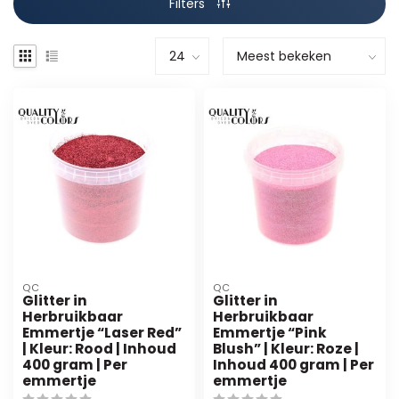
Filters
QC
QC
Glitter in
Glitter in
Herbruikbaar
Herbruikbaar
Emmertje “Laser Red”
Emmertje “Pink
| Kleur: Rood | Inhoud
Blush” | Kleur: Roze |
400 gram | Per
Inhoud 400 gram | Per
emmertje
emmertje