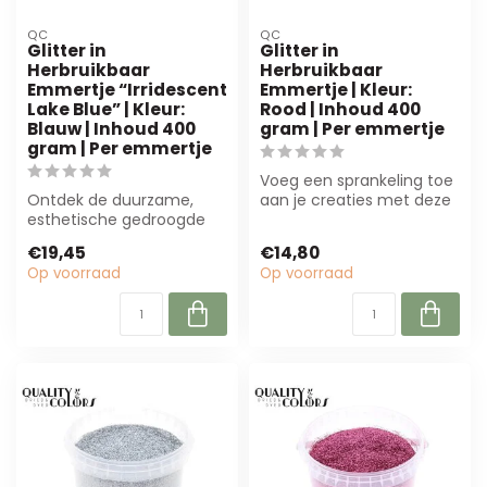
QC
QC
Glitter in
Glitter in
Herbruikbaar
Herbruikbaar
Emmertje “Irridescent
Emmertje | Kleur:
Lake Blue” | Kleur:
Rood | Inhoud 400
Blauw | Inhoud 400
gram | Per emmertje
gram | Per emmertje
Voeg een sprankeling toe
Ontdek de duurzame,
aan je creaties met deze
esthetische gedroogde
herbruikbare QC-glitter in
bloemen van B2B Flowers
int...
€19,45
€14,80
BV. Perfect vo...
Op voorraad
Op voorraad