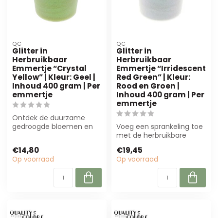
QC
QC
Glitter in
Glitter in
Herbruikbaar
Herbruikbaar
Emmertje “Crystal
Emmertje “Irridescent
Yellow” | Kleur: Geel |
Red Green” | Kleur:
Inhoud 400 gram | Per
Rood en Groen |
emmertje
Inhoud 400 gram | Per
emmertje
Ontdek de duurzame
gedroogde bloemen en
Voeg een sprankeling toe
zijde bloemen van B2B
met de herbruikbare
Flowers BV. Perfec...
glitter “Irridescent Red
€14,80
€19,45
Green”! Pe...
Op voorraad
Op voorraad