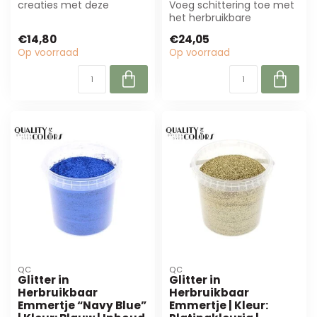
creaties met deze
Voeg schittering toe met
zilverkleurige glitter in een
het herbruikbare
herbruikba...
emmertje “Laser Gold”
€14,80
€24,05
van QC. Deze 400...
Op voorraad
Op voorraad
QC
QC
Glitter in
Glitter in
Herbruikbaar
Herbruikbaar
Emmertje “Navy Blue”
Emmertje | Kleur: