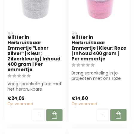
QC
QC
Glitter in
Glitter in
Herbruikbaar
Herbruikbaar
Emmertje “Laser
Emmertje | Kleur: Roze
Silver” | Kleur:
| Inhoud 400 gram |
Zilverkleurig | Inhoud
Per emmertje
400 gram | Per
emmertje
Breng sprankeling in je
projecten met ons roze
Voeg sprankeling toe met
glitteremmertje van 400
het herbruikbare
gram. Per...
emmertje "Laser Silver"!
€24,05
€14,80
Deze 400 gram...
Op voorraad
Op voorraad