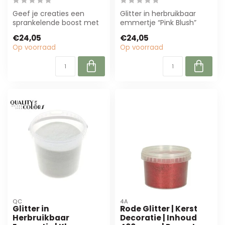
Geef je creaties een
Glitter in herbruikbaar
sprankelende boost met
emmertje “Pink Blush”
onze laserrode glitter in
(400g) biedt kleurvaste,
€24,05
€24,05
een herbru...
luxe roze...
Op voorraad
Op voorraad
QC
4A
Glitter in
Rode Glitter | Kerst
Herbruikbaar
Decoratie | Inhoud