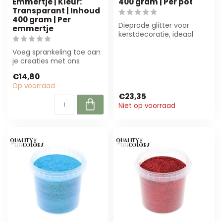
Emmertje | Kleur:
400 gram | Per pot
Transparant | Inhoud
400 gram | Per
Dieprode glitter voor
emmertje
kerstdecoratie, ideaal
voor bloemstukken en
Voeg sprankeling toe aan
themaprojecten...
je creaties met ons
herbruikbare transparante
€14,80
emmertje ...
Op voorraad
€23,35
Niet op voorraad