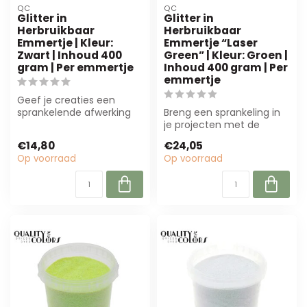
QC
QC
Glitter in
Glitter in
Herbruikbaar
Herbruikbaar
Emmertje | Kleur:
Emmertje “Laser
Zwart | Inhoud 400
Green” | Kleur: Groen |
gram | Per emmertje
Inhoud 400 gram | Per
emmertje
Geef je creaties een
sprankelende afwerking
Breng een sprankeling in
met onze zwarte glitter in
je projecten met de
een herbr...
herbruikbare glitter "Laser
€14,80
€24,05
Green"....
Op voorraad
Op voorraad