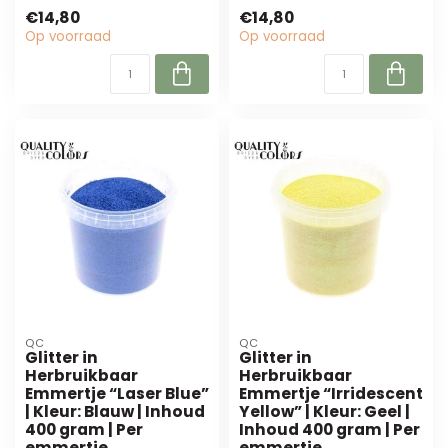
een herbruikbaar
emmertje "Pink Lavender"!
€14,80
€14,80
emmertje ...
Deze 400 gra...
Op voorraad
Op voorraad
QC
QC
Glitter in
Glitter in
Herbruikbaar
Herbruikbaar
Emmertje “Laser Blue”
Emmertje “Irridescent
| Kleur: Blauw | Inhoud
Yellow” | Kleur: Geel |
400 gram | Per
Inhoud 400 gram | Per
emmertje
emmertje