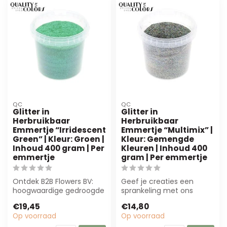
QC
QC
Glitter in
Glitter in
Herbruikbaar
Herbruikbaar
Emmertje “Irridescent
Emmertje “Multimix” |
Green” | Kleur: Groen |
Kleur: Gemengde
Inhoud 400 gram | Per
Kleuren | Inhoud 400
emmertje
gram | Per emmertje
Ontdek B2B Flowers BV:
Geef je creaties een
hoogwaardige gedroogde
sprankeling met ons
en zijdebloemen, perfect
Herbruikbaar Emmertje
€19,45
€14,80
voor bloe...
“Multimix” van 40...
Op voorraad
Op voorraad