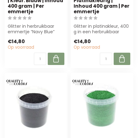
| Kleur: Blauw | Inhoud
Platinakleurig |
400 gram | Per
Inhoud 400 gram | Per
emmertje
emmertje
Glitter in herbruikbaar
Glitter in platinakleur, 400
emmertje “Navy Blue”
g in een herbruikbaar
(400g) biedt duurzame,
emmertje. Perfect voor
€14,80
€14,80
kleurvaste d...
bloemi...
Op voorraad
Op voorraad