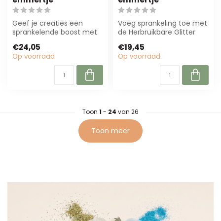
Geef je creaties een
Voeg sprankeling toe met
sprankelende boost met
de Herbruikbare Glitter
de herbruikbare glitter
"Irridescent Yellow"! Deze
€24,05
€19,45
“Laser Blue”...
400 ...
Op voorraad
Op voorraad
Toon
1
-
24
van 26
Toon meer