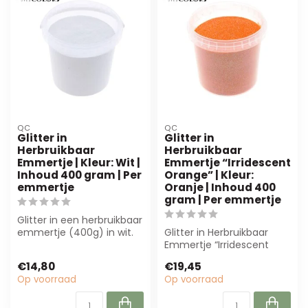
QC
QC
Glitter in
Glitter in
Herbruikbaar
Herbruikbaar
Emmertje | Kleur: Wit |
Emmertje “Irridescent
Inhoud 400 gram | Per
Orange” | Kleur:
emmertje
Oranje | Inhoud 400
gram | Per emmertje
Glitter in een herbruikbaar
emmertje (400g) in wit.
Glitter in Herbruikbaar
Perfect voor bloemisterij,
Emmertje “Irridescent
d...
Orange” (400g) biedt
€14,80
€19,45
professionele...
Op voorraad
Op voorraad