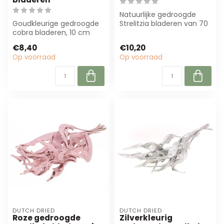
Natuurlijke gedroogde
Goudkleurige gedroogde
Strelitzia bladeren van 70
cobra bladeren, 10 cm
cm, per 10 takken. Perfect
lang, per 25 stuks. Perfect
voor...
€8,40
€10,20
voor ke...
Op voorraad
Op voorraad
DUTCH DRIED
DUTCH DRIED
Roze gedroogde
Zilverkleurig