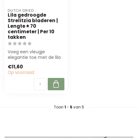
DUTCH DRIED
Lila gedroogde
Strelitzia bladeren |
Lengte ± 70
centimeter | Per 10
takken
Voeg een vleugje
elegantie toe met de lila
gedroogde Strelizia
€11,60
bladeren van Dutc...
Op voorraad
Toon
1
-
5
van 5