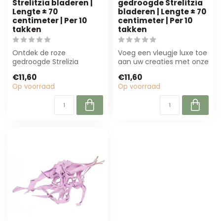
Strelitzia bladeren |
gedroogde Strelitzia
Lengte ± 70
bladeren | Lengte ± 70
centimeter | Per 10
centimeter | Per 10
takken
takken
Ontdek de roze
Voeg een vleugje luxe toe
gedroogde Strelizia
aan uw creaties met onze
bladeren van Dutch Dried.
zilverkleurige gedroogde
€11,60
€11,60
Perfect voor bloemi...
Stre...
Op voorraad
Op voorraad