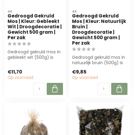
4A
4A
Gedroogd Gekruld
Gedroogd Gekruld
Mos | Kleur: Gebleekt
Mos | Kleur: Natuurlijk
Wit | Droogdecoratie |
Bruin |
Gewicht 500 gram |
Droogdecoratie |
Per zak
Gewicht 500 gram |
Per zak
Gedroogd gekruld mos in
gebleekt wit (500g) is
Gedroogd gekruld mos in
perfect voor
natuurlijk bruin (500g) is
bloemstukken en deco...
perfect voor
€11,70
€9,85
droogdecoratie e...
Op voorraad
Op voorraad