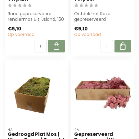
Rood gepreserveerd
Ontdek het Roze
rendiermos uit IJsland, 150
gepreserveerd
gram. Perfect voor
Rendiermos uit IJsland
€5,10
€5,10
bloemisten en ...
van Casa Alegria. Perfect
Op voorraad
Op voorraad
v...
4A
4A
Gedroogd Plat Mos |
Gepreserveerd