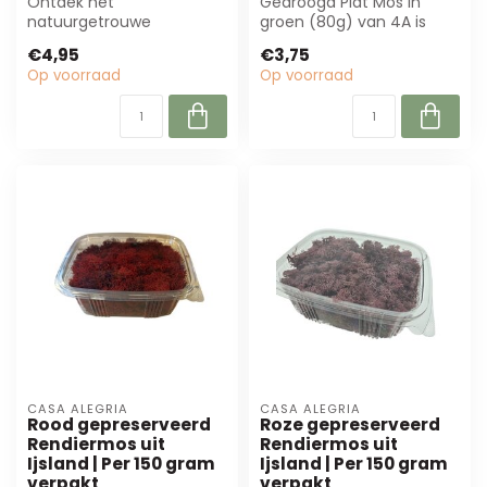
Ontdek het
Gedroogd Plat Mos in
natuurgetrouwe
groen (80g) van 4A is
gepreserveerde
perfect voor duurzame
€4,95
€3,75
rendiermos uit IJsland.
decoraties. Ide...
Op voorraad
Op voorraad
Perfect voor cr...
CASA ALEGRIA
CASA ALEGRIA
Rood gepreserveerd
Roze gepreserveerd
Rendiermos uit
Rendiermos uit
Ijsland | Per 150 gram
Ijsland | Per 150 gram
verpakt
verpakt