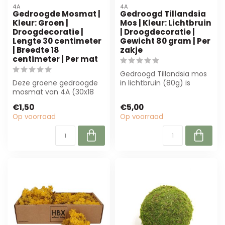
4A
4A
Gedroogde Mosmat |
Gedroogd Tillandsia
Kleur: Groen |
Mos | Kleur: Lichtbruin
Droogdecoratie |
| Droogdecoratie |
Lengte 30 centimeter
Gewicht 80 gram | Per
| Breedte 18
zakje
centimeter | Per mat
Gedroogd Tillandsia mos
Deze groene gedroogde
in lichtbruin (80g) is
mosmat van 4A (30x18
perfect voor bloemisten
cm) is perfect voor
en interi...
€1,50
€5,00
bloemisten en int...
Op voorraad
Op voorraad