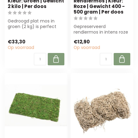
Kleur: Groen | Gewicht
Rendiermos | Kleur:
2 kilo | Per doos
Roze | Gewicht 400 -
500 gram | Per doos
Gedroogd plat mos in
groen (2 kg) is perfect
Gepreserveerd
voor bloemisten en
rendiermos in intens roze
interieurontwerp...
(400-500g) is perfect
€33,30
€12,90
voor decoratie en ...
Op voorraad
Op voorraad