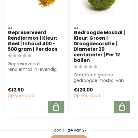
4A
4A
Gepreserveerd
Gedroogde Mosbal |
Rendiermos | Kleur:
Kleur: Groen |
Geel | Inhoud 400 -
Droogdecoratie |
500 gram | Per doos
Diameter 20
centimeter | Per 12
ballen
Gepreserveerd
rendiermos in levendig
geel (400-500g) biedt
Ontdek de groene
een zachte structuur ...
gedroogde mosbal van
4A! Perfect voor
€12,90
€120,00
bloemwerk en
Op voorraad
Op voorraad
interieurdec...
Toon
1
-
24
van 27