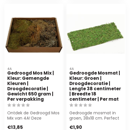
4A
4A
Gedroogd Mos Mix |
Gedroogde Mosmat |
Kleur: Gemengde
Kleur: Groen |
Kleuren |
Droogdecoratie |
Droogdecoratie |
Lengte 38 centimeter
Gewicht 650 gram |
| Breedte 18
Per verpakking
centimeter | Per mat
Ontdek de Gedroogd Mos
Gedroogde mosmat in
Mix van 4A! Deze
groen, 38x18 cm. Perfect
natuurlijke, gemengde
voor bloemisten en
€13,85
€1,90
kleuren zijn perfe...
decorateurs. Ond...