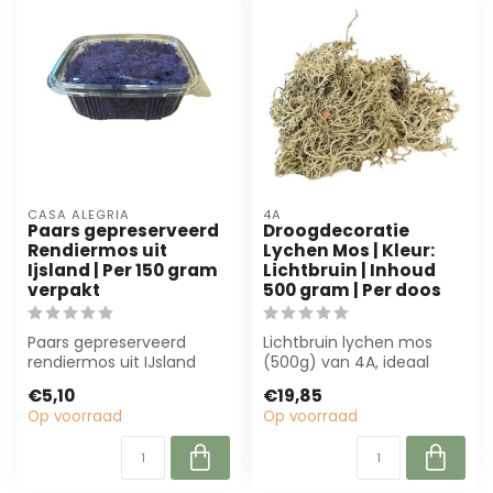
CASA ALEGRIA
4A
Paars gepreserveerd
Droogdecoratie
Rendiermos uit
Lychen Mos | Kleur:
Ijsland | Per 150 gram
Lichtbruin | Inhoud
verpakt
500 gram | Per doos
Paars gepreserveerd
Lichtbruin lychen mos
rendiermos uit IJsland
(500g) van 4A, ideaal
(150g) is perfect voor
voor bloemwerk en
€5,10
€19,85
bloemisten en ...
interieurstyling. ...
Op voorraad
Op voorraad