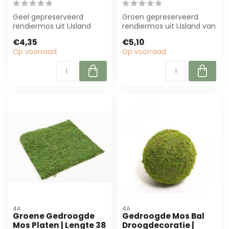
Geel gepreserveerd
Groen gepreserveerd
rendiermos uit IJsland
rendiermos uit IJsland van
(150g) is perfect voor
Casa Alegria is perfect
€4,35
€5,10
decoratie. Onde...
voor bloe...
Op voorraad
Op voorraad
4A
4A
Groene Gedroogde
Gedroogde Mos Bal
Mos Platen | Lengte 38
Droogdecoratie |