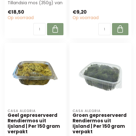
Tillandsia mos (350g) van
natuurlijk mos voor
4A. Perfect voor
bloemwerk en int...
€18,50
€9,20
bloemstukken e...
Op voorraad
Op voorraad
CASA ALEGRIA
CASA ALEGRIA
Geel gepreserveerd
Groen gepreserveerd
Rendiermos uit
Rendiermos uit
Ijsland | Per 150 gram
Ijsland | Per 150 gram
verpakt
verpakt