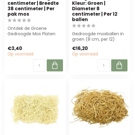
centimeter | Breedte
Kleur: Groen |
38 centimeter | Per
Diameter 8
pak mos
centimeter | Per 12
ballen
Ontdek de Groene
Gedroogde Mos Platen
Gedroogde mosballen in
van 4A, perfect voor
groen (8 cm, per 12)
bloemisten en interie...
bieden een
€3,40
€16,20
onderhoudsarme,
Op voorraad
Op voorraad
duurzame ...