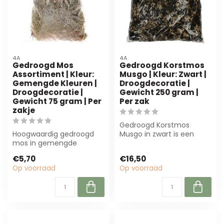
4A
4A
Gedroogd Mos
Gedroogd Korstmos
Assortiment | Kleur:
Musgo | Kleur: Zwart |
Gemengde Kleuren |
Droogdecoratie |
Droogdecoratie |
Gewicht 250 gram |
Gewicht 75 gram | Per
Per zak
zakje
Gedroogd Korstmos
Hoogwaardig gedroogd
Musgo in zwart is een
mos in gemengde
premium, natuurlijk
kleuren, ideaal voor
decoratiemateriaal v...
€5,70
€16,50
bloemisterij en interi...
Op voorraad
Op voorraad