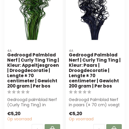
4A
4A
Gedroogd Palmblad
Gedroogd Palmblad
Nerf | Curly Ting Ting |
Nerf | Curly Ting Ting |
Kleur: Appeltjesgroen
Kleur: Paars |
| Droogdecoratie |
Droogdecoratie |
Lengte ± 70
Lengte ± 70
centimeter | Gewicht
centimeter | Gewicht
200 gram | Per bos
200 gram | Per bos
Gedroogd palmblad Nerf
Gedroogd Palmblad Nerf
(Curly Ting Ting) in
in paars (± 70 cm) voegt
appeltjesgroen is een
unieke textuur en diepte
€5,20
€5,20
duurzaam decor...
toe aan...
Op voorraad
Op voorraad