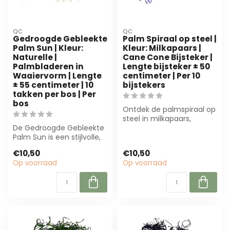
QC
QC
Gedroogde Gebleekte
Palm Spiraal op steel |
Palm Sun | Kleur:
Kleur: Milkapaars |
Naturelle |
Cane Cone Bijsteker |
Palmbladeren in
Lengte bijsteker ± 50
Waaiervorm | Lengte
centimeter | Per 10
± 55 centimeter | 10
bijstekers
takken per bos | Per
bos
Ontdek de palmspiraal op
steel in milkapaars,
De Gedroogde Gebleekte
perfect voor bloemisten
Palm Sun is een stijlvolle,
en eventpr...
natuurlijke palm van 55
€10,50
€10,50
cm me...
Op voorraad
Op voorraad