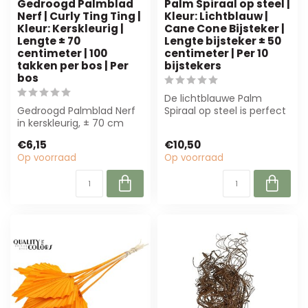
Gedroogd Palmblad
Palm Spiraal op steel |
Nerf | Curly Ting Ting |
Kleur: Lichtblauw |
Kleur: Kerskleurig |
Cane Cone Bijsteker |
Lengte ± 70
Lengte bijsteker ± 50
centimeter | 100
centimeter | Per 10
takken per bos | Per
bijstekers
bos
De lichtblauwe Palm
Gedroogd Palmblad Nerf
Spiraal op steel is perfect
in kerskleurig, ± 70 cm
voor bloemisten en event
lang. Perfect voor
planner...
€6,15
€10,50
bloemisten en ...
Op voorraad
Op voorraad