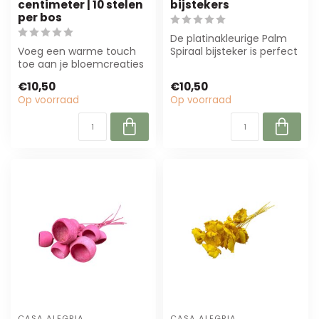
centimeter | 10 stelen
bijstekers
per bos
De platinakleurige Palm
Voeg een warme touch
Spiraal bijsteker is perfect
toe aan je bloemcreaties
voor bloemisten en
met de Gedroogde
interieu...
€10,50
€10,50
Gebleekte Palm Cu...
Op voorraad
Op voorraad
CASA ALEGRIA
CASA ALEGRIA