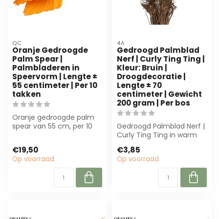
QC
4A
Oranje Gedroogde
Gedroogd Palmblad
Palm Spear |
Nerf | Curly Ting Ting |
Palmbladeren in
Kleur: Bruin |
Speervorm | Lengte ±
Droogdecoratie |
55 centimeter | Per 10
Lengte ± 70
takken
centimeter | Gewicht
200 gram | Per bos
Oranje gedroogde palm
spear van 55 cm, per 10
Gedroogd Palmblad Nerf |
stuks.
Curly Ting Ting in warm
Onderhoudsvriendelijk en
bruin. Ideaal voor
€19,50
€3,85
pe...
bloemisten e...
Op voorraad
Op voorraad