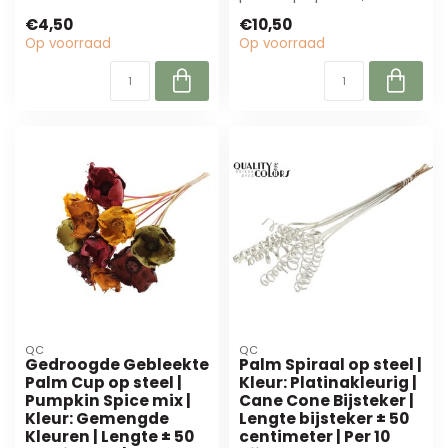
Palm Spiraal op steel!
cm. Perfect voor
€4,50
€10,50
Perfect vo...
bloemisten en d...
Op voorraad
Op voorraad
QC
QC
Gedroogde Gebleekte
Palm Spiraal op steel |
Palm Cup op steel |
Kleur: Platinakleurig |
Pumpkin Spice mix |
Cane Cone Bijsteker |
Kleur: Gemengde
Lengte bijsteker ± 50
Kleuren | Lengte ± 50
centimeter | Per 10