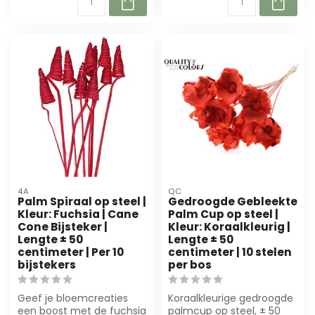
4A
QC
Palm Spiraal op steel |
Gedroogde Gebleekte
Kleur: Fuchsia | Cane
Palm Cup op steel |
Cone Bijsteker |
Kleur: Koraalkleurig |
Lengte ± 50
Lengte ± 50
centimeter | Per 10
centimeter | 10 stelen
bijstekers
per bos
Geef je bloemcreaties
Koraalkleurige gedroogde
een boost met de fuchsia
palmcup op steel, ± 50