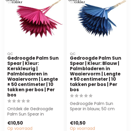
QC
QC
Gedroogde Palm Sun
Gedroogde Palm Sun
Spear | Kleur:
Spear | Kleur: Blauw |
Kerskleurig |
Palmbladeren in
Palmbladeren in
Waaiervorm | Lengte
Waaiervorm | Lengte
± 50 centimeter | 10
± 50 centimeter | 10
takken per bos | Per
takken per bos | Per
bos
bos
Gedroogde Palm Sun
Ontdek de Gedroogde
Spear in blauw, 50 cm
Palm Sun Spear in
lang met 10 takken per
kerskleur, 50 cm lang.
bos. Perfect voo...
€10,50
€10,50
Perfect voor duurza...
Op voorraad
Op voorraad