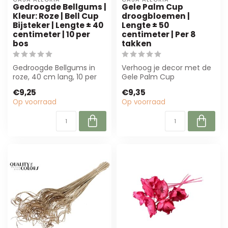
Gedroogde Bellgums |
Gele Palm Cup
Kleur: Roze | Bell Cup
droogbloemen |
Bijsteker | Lengte ± 40
Lengte ± 50
centimeter | 10 per
centimeter | Per 8
bos
takken
Gedroogde Bellgums in
Verhoog je decor met de
roze, 40 cm lang, 10 per
Gele Palm Cup
bos. Perfect voor
droogbloemen van Casa
€9,25
€9,35
bloemisten en i...
Alegria. Deze 50 cm ...
Op voorraad
Op voorraad