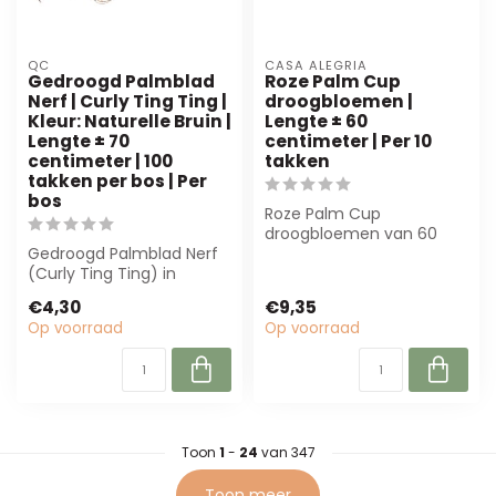
QC
CASA ALEGRIA
Gedroogd Palmblad
Roze Palm Cup
Nerf | Curly Ting Ting |
droogbloemen |
Kleur: Naturelle Bruin |
Lengte ± 60
Lengte ± 70
centimeter | Per 10
centimeter | 100
takken
takken per bos | Per
bos
Roze Palm Cup
droogbloemen van 60
Gedroogd Palmblad Nerf
cm, per 10 takken.
(Curly Ting Ting) in
Duurzaam en kleurvast,
naturel bruin, ± 70 cm.
perf...
€4,30
€9,35
Perfect voor...
Op voorraad
Op voorraad
Toon
1
-
24
van 347
Toon meer