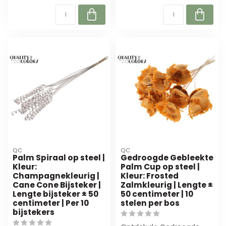
QC
QC
Palm Spiraal op steel |
Gedroogde Gebleekte
Kleur:
Palm Cup op steel |
Champagnekleurig |
Kleur: Frosted
Cane Cone Bijsteker |
Zalmkleurig | Lengte ±
Lengte bijsteker ± 50
50 centimeter | 10
centimeter | Per 10
stelen per bos
bijstekers