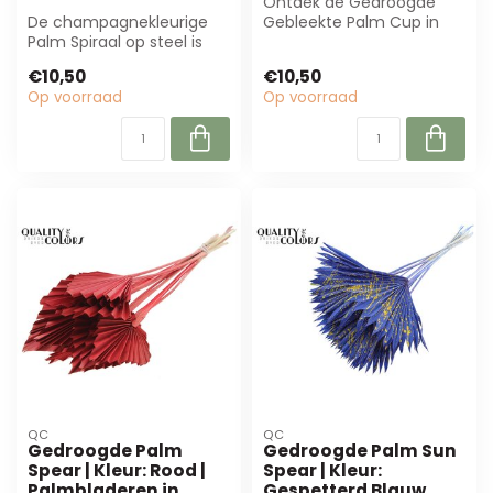
Ontdek de Gedroogde
De champagnekleurige
Gebleekte Palm Cup in
Palm Spiraal op steel is
Frosted zalmkleur, 50 cm
perfect voor bloemisten
lang. Perfect...
€10,50
€10,50
en event p...
Op voorraad
Op voorraad
QC
QC
Gedroogde Palm
Gedroogde Palm Sun
Spear | Kleur: Rood |
Spear | Kleur:
Palmbladeren in
Gespetterd Blauw