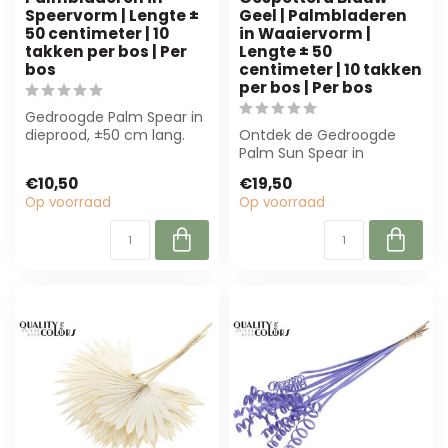
Speervorm | Lengte ±
Geel | Palmbladeren
50 centimeter | 10
in Waaiervorm |
takken per bos | Per
Lengte ± 50
bos
centimeter | 10 takken
per bos | Per bos
Gedroogde Palm Spear in
dieprood, ±50 cm lang.
Ontdek de Gedroogde
Perfect voor bloemisten
Palm Sun Spear in
en interi...
gespetterd blauw-geel.
€10,50
€19,50
Met 10 takken van 5...
Op voorraad
Op voorraad