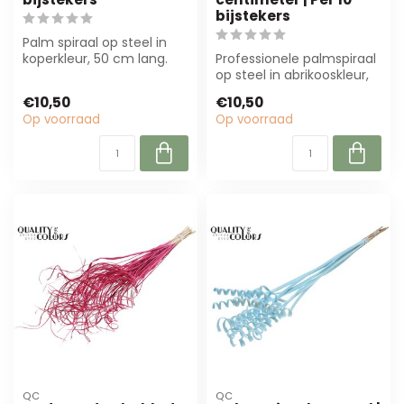
bijstekers
Palm spiraal op steel in
koperkleur, 50 cm lang.
Professionele palmspiraal
Perfect voor
op steel in abrikooskleur,
bloemstukken en de...
50 cm. Duurzaam en
€10,50
€10,50
perfect ...
Op voorraad
Op voorraad
QC
QC