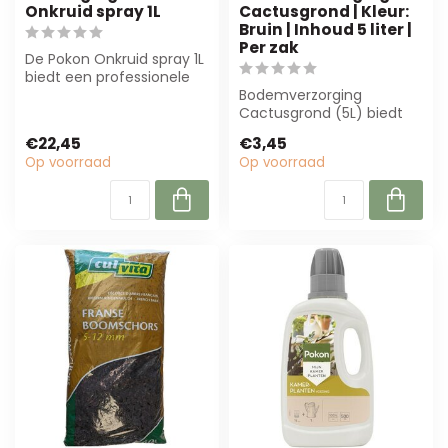
Onkruid spray 1L
Cactusgrond | Kleur:
Bruin | Inhoud 5 liter |
Per zak
De Pokon Onkruid spray 1L
biedt een professionele
en gebruiksvriendelijke
Bodemverzorging
oploss...
Cactusgrond (5L) biedt
optimale drainage en
€22,45
€3,45
luchtigheid voor cac...
Op voorraad
Op voorraad