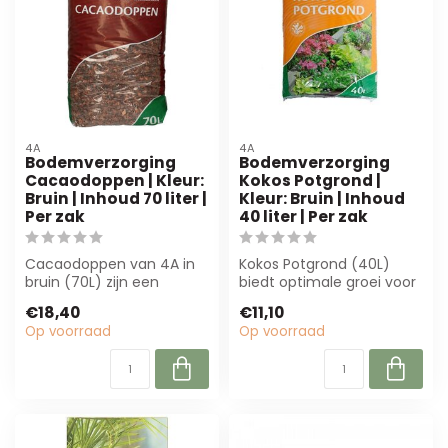
4A
4A
Bodemverzorging
Bodemverzorging
Cacaodoppen | Kleur:
Kokos Potgrond |
Bruin | Inhoud 70 liter |
Kleur: Bruin | Inhoud
Per zak
40 liter | Per zak
Cacaodoppen van 4A in
Kokos Potgrond (40L)
bruin (70L) zijn een
biedt optimale groei voor
duurzame
bloemen en planten.
€18,40
€11,10
mulchoplossing voor tuin
Duurzaam, luc...
Op voorraad
Op voorraad
en ...