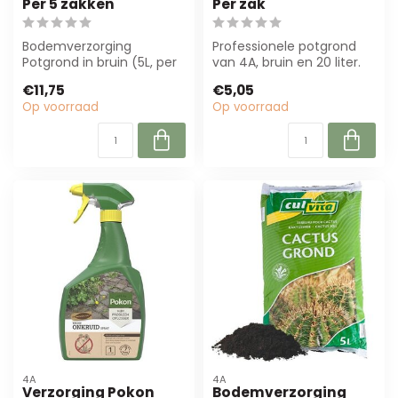
Per 5 zakken
Per zak
Bodemverzorging
Professionele potgrond
Potgrond in bruin (5L, per
van 4A, bruin en 20 liter.
5 zakken) biedt een
Ideaal voor bloemisten en
€11,75
€5,05
natuurlijke basis...
inte...
Op voorraad
Op voorraad
4A
4A
Verzorging Pokon
Bodemverzorging