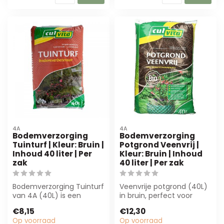
4A
4A
Bodemverzorging
Bodemverzorging
Tuinturf | Kleur: Bruin |
Potgrond Veenvrij |
Inhoud 40 liter | Per
Kleur: Bruin | Inhoud
zak
40 liter | Per zak
Bodemverzorging Tuinturf
Veenvrije potgrond (40L)
van 4A (40L) is een
in bruin, perfect voor
hoogwaardige, natuurlijke
bloemisten en
€8,15
€12,30
verbeterd...
groenprofessionals...
Op voorraad
Op voorraad