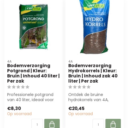
4A
4A
Bodemverzorging
Bodemverzorging
Potgrond | Kleur:
Hydrokorrels | Kleur:
Bruin | Inhoud 40 liter |
Bruin | Inhoud zak 40
Per zak
liter | Per zak
Professionele potgrond
Ontdek de bruine
van 40 liter, ideaal voor
hydrokorrels van 4A,
bloemisterijen. Natuurlijke
ideaal voor bloemisterij en
€8,30
€20,45
sam...
interieurdecor...
Op voorraad
Op voorraad