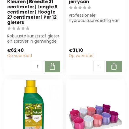
Kleuren | Breedte 31
jerrycan
centimeter | Lengte 9
centimeter | Hoogte
Professionele
27 centimeter | Per 12
hydrocultuurvoeding van
gieters
4A in een 5 liter jerrycan.
Voor optimale ...
Robuuste kunststof gieter
en sprayer in gemengde
kleuren, ideaal voor
€62,40
€31,10
profession...
Op voorraad
Op voorraad