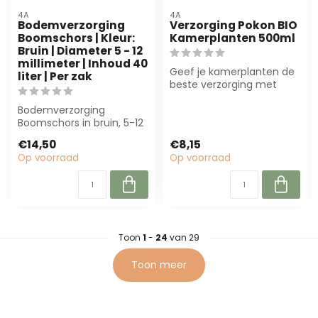
4A
4A
Bodemverzorging
Verzorging Pokon BIO
Boomschors | Kleur:
Kamerplanten 500ml
Bruin | Diameter 5 - 12
millimeter | Inhoud 40
Geef je kamerplanten de
liter | Per zak
beste verzorging met
Pokon BIO! Deze
Bodemverzorging
biologische voeding...
Boomschors in bruin, 5-12
mm, 40 liter per zak.
€14,50
€8,15
Ideaal voor voch...
Op voorraad
Op voorraad
Toon
1
-
24
van 29
Toon meer