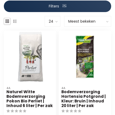
Filters
4A
4A
Naturel Witte
Bodemverzorging
Bodemverzorging
Hortensia Potgrond |
Pokon Bio Perliet |
Kleur: Bruin | Inhoud
Inhoud 6 liter | Per zak
20 liter | Per zak