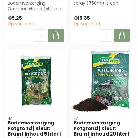
Bodemverzorging
spray (750ml) is een
Orchidee Grond (5L) van
biologische oplossing voor
4A biedt optimale
het verzo...
€5,25
€19,35
wortelgezondheid voor ...
Op voorraad
Op voorraad
4A
4A
Bodemverzorging
Bodemverzorging
Potgrond | Kleur:
Potgrond | Kleur:
Bruin | Inhoud 5 liter |
Bruin | Inhoud 20 liter |