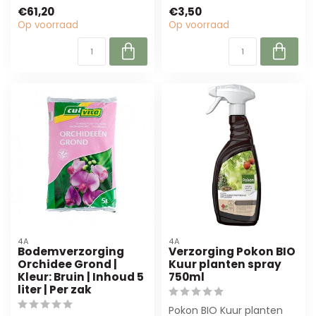
van 4, perfect voor
Ideaal voor bloemisterij en
€61,20
€3,50
bloemiste...
inte...
Op voorraad
Op voorraad
4A
4A
Bodemverzorging
Verzorging Pokon BIO
Orchidee Grond |
Kuur planten spray
Kleur: Bruin | Inhoud 5
750ml
liter | Per zak
Pokon BIO Kuur planten