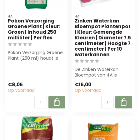
4A
4A
Pokon Verzorging
Zinken Waterkan
Groene Plant | Kleur:
Bloempot Plantenpot
Groen | Inhoud 250
| Kleur: Gemengde
milliliter | Per fles
Kleuren | Diameter 7.5
centimeter | Hoogte 7
centimeter | Per 10
Pokon Verzorging Groene
waterkannen
Plant (250 ml) houdt je
groene planten vitaal en
mooi. I...
De Zinken Waterkan
Bloempot van 4A is
perfect voor bloemisterij
€8,05
€15,00
en decoratie. Co...
Op voorraad
Op voorraad