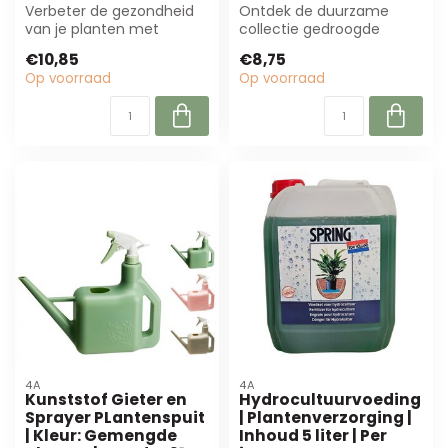
Verbeter de gezondheid
Ontdek de duurzame
van je planten met
collectie gedroogde
Naturel Witte
bloemen van B2B Flowers
€10,85
€8,75
Bodemverzorging Pokon
BV. Perfect voor ...
Op voorraad
Op voorraad
Bi...
4A
4A
Kunststof Gieter en
Hydrocultuurvoeding
Sprayer PLantenspuit
| Plantenverzorging |
| Kleur: Gemengde
Inhoud 5 liter | Per