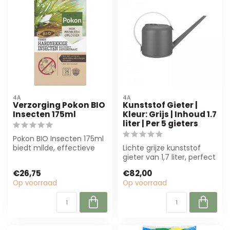
4A
4A
Verzorging Pokon BIO
Kunststof Gieter |
Insecten 175ml
Kleur: Grijs | Inhoud 1.7
liter | Per 5 gieters
Pokon BIO Insecten 175ml
biedt milde, effectieve
Lichte grijze kunststof
bescherming voor
gieter van 1,7 liter, perfect
bloemen en pla...
voor bloemisten en
€26,75
€82,00
eventpl...
Op voorraad
Op voorraad