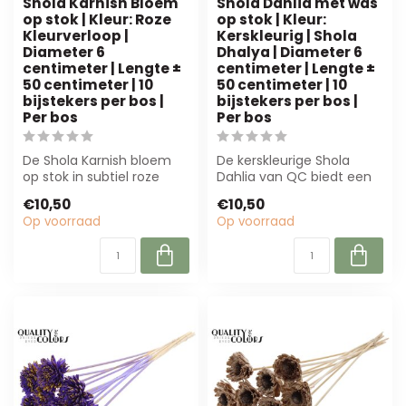
Shola Karnish Bloem
Shola Dahlia met was
op stok | Kleur: Roze
op stok | Kleur:
Kleurverloop |
Kerskleurig | Shola
Diameter 6
Dhalya | Diameter 6
centimeter | Lengte ±
centimeter | Lengte ±
50 centimeter | 10
50 centimeter | 10
bijstekers per bos |
bijstekers per bos |
Per bos
Per bos
De Shola Karnish bloem
De kerskleurige Shola
op stok in subtiel roze
Dahlia van QC biedt een
biedt een duurzame,
duurzaam alternatief
€10,50
€10,50
onderhoudsarm...
voor verse bl...
Op voorraad
Op voorraad