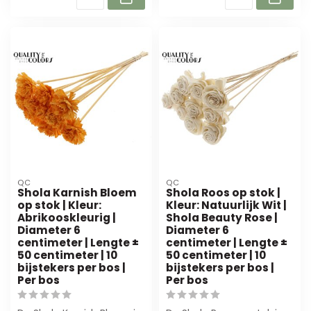
QC
QC
Shola Karnish Bloem
Shola Roos op stok |
op stok | Kleur:
Kleur: Natuurlijk Wit |
Abrikooskleurig |
Shola Beauty Rose |
Diameter 6
Diameter 6
centimeter | Lengte ±
centimeter | Lengte ±
50 centimeter | 10
50 centimeter | 10
bijstekers per bos |
bijstekers per bos |
Per bos
Per bos