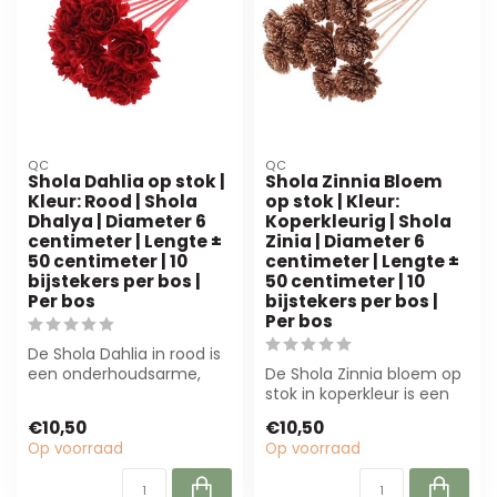
QC
QC
Shola Dahlia op stok |
Shola Zinnia Bloem
Kleur: Rood | Shola
op stok | Kleur:
Dhalya | Diameter 6
Koperkleurig | Shola
centimeter | Lengte ±
Zinia | Diameter 6
50 centimeter | 10
centimeter | Lengte ±
bijstekers per bos |
50 centimeter | 10
Per bos
bijstekers per bos |
Per bos
De Shola Dahlia in rood is
een onderhoudsarme,
De Shola Zinnia bloem op
natuurlijke
stok in koperkleur is een
bloemoplossing. Perfe...
duurzame,
€10,50
€10,50
onderhoudsvrije kun...
Op voorraad
Op voorraad