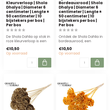
Kleurverloop | Shola
Bordeauxrood | Shola
Dhalya | Diameter 6
Dhalya | Diameter 6
centimeter | Lengte ±
centimeter | Lengte ±
50 centimeter | 10
50 centimeter | 10
bijstekers per bos |
bijstekers per bos |
Per bos
Per bos
De Shola Dahlia op stok in
Ontdek de Shola Dahlia in
roze kleurverloop is een
bordeauxrood, een
hoogwaardige
natuurgetrouwe
€10,50
€10,50
kunstbloem, ide...
kunstbloem van QC. Du...
Op voorraad
Op voorraad