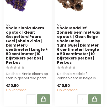
QC
QC
Shola Zinnia Bloem
Shola Madelief
op stok | Kleur:
Zonnebloem met was
Gespetterd Paars
op stok | Kleur: Beige |
Geel | Shola Zinia |
Shola Daisy
Diameter 6
Sunflower | Diameter
centimeter | Lengte ±
6 centimeter | Lengte
50 centimeter | 10
± 50 centimeter | 10
bijstekers per bos |
bijstekers per bos |
Per bos
Per bos
De Shola Zinnia Bloem op
De Shola Madelief
stok in gespetterd paars-
Zonnebloem in beige is
geel biedt een luxe
een duurzame
€10,50
€10,50
uitstralin...
kunstbloem van shola,
Op voorraad
Op voorraad
idea...