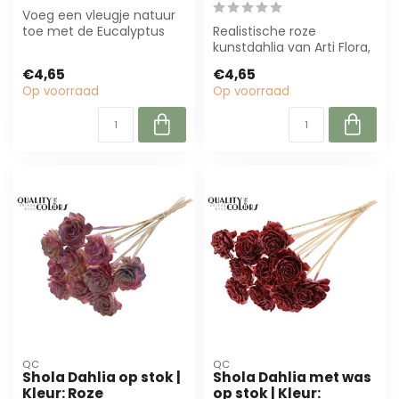
Voeg een vleugje natuur
toe met de Eucalyptus
Realistische roze
Tak Kunstbloem van Arti
kunstdahlia van Arti Flora,
Flora. Met...
± 60 cm lang met 3
€4,65
€4,65
bloemkoppen. Id...
Op voorraad
Op voorraad
QC
QC
Shola Dahlia op stok |
Shola Dahlia met was
Kleur: Roze
op stok | Kleur: