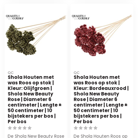
QC
QC
Shola Houten met
Shola Houten met
was Roos op stok |
was Roos op stok |
Kleur: Olijfgroen |
Kleur: Bordeauxrood |
Shola New Beauty
Shola New Beauty
Rose | Diameter 6
Rose | Diameter 6
centimeter | Lengte ±
centimeter | Lengte ±
50 centimeter | 10
50 centimeter | 10
bijstekers per bos |
bijstekers per bos |
Per bos
Per bos
De Shola New Beauty Rose
De Shola Houten Roos op