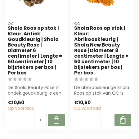
QC
QC
Shola Roos op stok |
Shola Roos op stok |
Kleur: Antiek
Kleur:
Goudkleurig | Shola
Abrikooskleurig |
Beauty Rose |
Shola New Beauty
Diameter 6
Rose | Diameter 8
centimeter | Lengte ±
centimeter | Lengte ±
50 centimeter | 10
50 centimeter | 10
bijstekers per bos |
bijstekers per bos |
Per bos
Per bos
De Shola Beauty Rose in
De abrikooskleurige Shola
antiek goudkleurig is een
Roos op stok van QC is
hoogwaardige
een natuurlijke
€10,50
€10,50
kunstbloem, perfe...
kunstbloem van ...
Op voorraad
Op voorraad