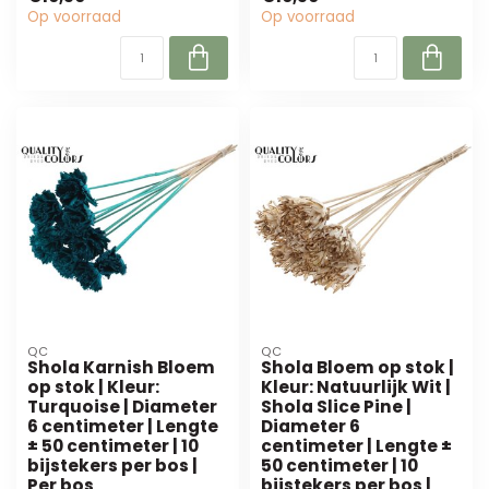
interieurontwerp...
Op voorraad
Op voorraad
QC
QC
Shola Karnish Bloem
Shola Bloem op stok |
op stok | Kleur:
Kleur: Natuurlijk Wit |
Turquoise | Diameter
Shola Slice Pine |
6 centimeter | Lengte
Diameter 6
± 50 centimeter | 10
centimeter | Lengte ±
bijstekers per bos |
50 centimeter | 10
Per bos
bijstekers per bos |