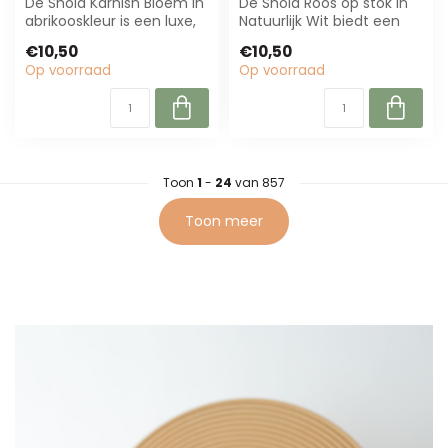
De Shola Karnish Bloem in
De Shola Roos op stok in
abrikooskleur is een luxe,
Natuurlijk Wit biedt een
onderhoudsvrije
onderhoudsarme,
€10,50
€10,50
kunstbloem....
realistische b...
Op voorraad
Op voorraad
Toon
1
-
24
van 857
Toon meer