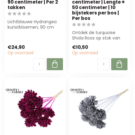
90 centimeter | Per 2
centimeter | Lengte ±
takken
50 centimeter | 10
bijstekers per bos |
Per bos
Lichtblauwe Hydrangea
kunstbloemen, 90 cm
lang, per 2 takken. Perfect
Ontdek de turquoise
voor bloem...
Shola Roos op stok van
Dear Holly. Deze
€24,90
€10,50
onderhoudsarme kunst...
Op voorraad
Op voorraad