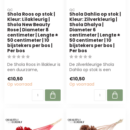
QC
QC
Shola Roos op stok |
Shola Dahlia op stok |
Kleur: Lilakleurig |
Kleur: Zilverkleurig |
Shola New Beauty
Shola Dhalya |
Rose | Diameter 8
Diameter 6
centimeter | Lengte ±
centimeter | Lengte ±
50 centimeter | 10
50 centimeter | 10
bijstekers per bos |
bijstekers per bos |
Per bos
Per bos
De Shola Roos in lilakleur is
De zilverkleurige Shola
een duurzame,
Dahlia op stok is een
onderhoudsarme
duurzame,
€10,50
€10,50
kunstbloem (8 cm) met...
onderhoudsvrije bloem
Op voorraad
Op voorraad
va...