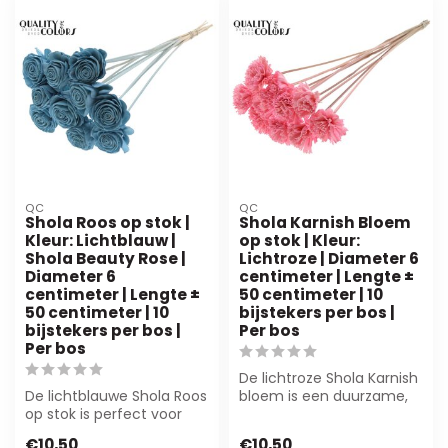
QC
QC
Shola Roos op stok |
Shola Karnish Bloem
Kleur: Lichtblauw |
op stok | Kleur:
Shola Beauty Rose |
Lichtroze | Diameter 6
Diameter 6
centimeter | Lengte ±
centimeter | Lengte ±
50 centimeter | 10
50 centimeter | 10
bijstekers per bos |
bijstekers per bos |
Per bos
Per bos
De lichtroze Shola Karnish
De lichtblauwe Shola Roos
bloem is een duurzame,
op stok is perfect voor
kunstmatige bloem van
bloemisten en
sholapul...
€10,50
€10,50