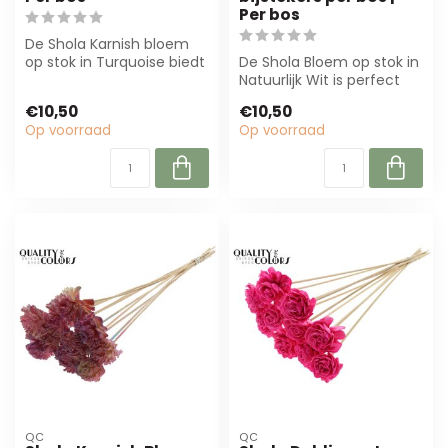
Per bos
De Shola Karnish bloem
op stok in Turquoise biedt
De Shola Bloem op stok in
een natuurlijke uitstraling
Natuurlijk Wit is perfect
en...
voor bloemisten en
€10,50
€10,50
interieur...
Op voorraad
Op voorraad
QC
QC