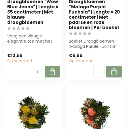
droogbloemen "Wow
Droogbloemen
Blue Jeans" | Lengte ±
“Malaga Purple
35 centimeter | Met
Fuchsia” | Lengte ± 20
blauwe
centimeter | Met
droogbloemen
paarse en roze
bloemen | Per boeket
Voeg een vleugje
elegantie toe met het
Boeket Droogbloemen
Boeket Droogbloemen
“Malaga Purple Fuchsia”
Wow Blue Jeans. Perfe...
(± 20 cm) met paars-
€13,55
€5,55
roze bloemen. Du...
Op voorraad
Op voorraad