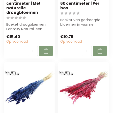
centimeter | Met
60 centimeter | Per
naturelle
bos
droogbloemen
Boeket van gedroogde
Boeket droogbloemen
bloemen in warme
Fantasy Natural: een
terracotta tinten. Ideaal
prachtig, duurzaam
voor bloemisten ...
€15,40
€10,75
boeket van natuurlij...
Op voorraad
Op voorraad