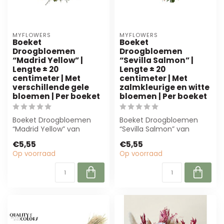
MYFLOWERS
MYFLOWERS
Boeket
Boeket
Droogbloemen
Droogbloemen
“Madrid Yellow” |
“Sevilla Salmon” |
Lengte ± 20
Lengte ± 20
centimeter | Met
centimeter | Met
verschillende gele
zalmkleurige en witte
bloemen | Per boeket
bloemen | Per boeket
Boeket Droogbloemen
Boeket Droogbloemen
“Madrid Yellow” van
“Sevilla Salmon” van
MyFlowers, ± 20 cm, met
MyFlowers is een elegant
€5,55
€5,55
diverse gele blo...
boeket van 20 ...
Op voorraad
Op voorraad