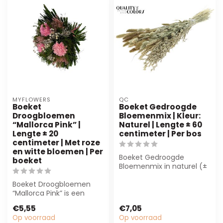
MYFLOWERS
QC
Boeket
Boeket Gedroogde
Droogbloemen
Bloemenmix | Kleur:
“Mallorca Pink” |
Naturel | Lengte ± 60
Lengte ± 20
centimeter | Per bos
centimeter | Met roze
en witte bloemen | Per
Boeket Gedroogde
boeket
Bloemenmix in naturel (±
60 cm) biedt duurzame,
Boeket Droogbloemen
onderhoudsarme ...
“Mallorca Pink” is een
prachtig arrangement
€5,55
€7,05
van roze en witt...
Op voorraad
Op voorraad