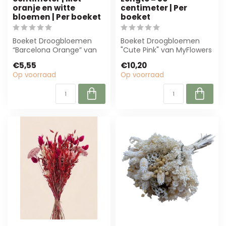
oranje en witte
centimeter | Per
bloemen | Per boeket
boeket
Boeket Droogbloemen
Boeket Droogbloemen
“Barcelona Orange” van
"Cute Pink" van MyFlowers
20 cm, met heldere
is een prachtig, duurzaam
€5,55
€10,20
oranje en zachte w...
boeket v...
Op voorraad
Op voorraad