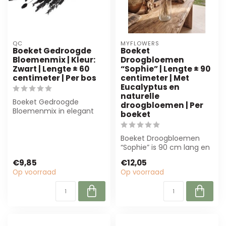
QC
MYFLOWERS
Boeket Gedroogde
Boeket
Bloemenmix | Kleur:
Droogbloemen
Zwart | Lengte ± 60
“Sophie” | Lengte ± 90
centimeter | Per bos
centimeter | Met
Eucalyptus en
naturelle
Boeket Gedroogde
droogbloemen | Per
Bloemenmix in elegant
boeket
zwart, ± 60 cm. Perfect
voor langdurige b...
Boeket Droogbloemen
“Sophie” is 90 cm lang en
combineert Eucalyptus
€9,85
€12,05
met natuurli...
Op voorraad
Op voorraad