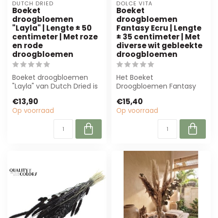
DUTCH DRIED
DOLCE VITA
Boeket
Boeket
droogbloemen
droogbloemen
"Layla" | Lengte ± 50
Fantasy Ecru | Lengte
centimeter | Met roze
± 35 centimeter | Met
en rode
diverse wit gebleekte
droogbloemen
droogbloemen
Boeket droogbloemen
Het Boeket
"Layla" van Dutch Dried is
Droogbloemen Fantasy
50 cm lang en bevat
Ecru van MyFlowers biedt
€13,90
€15,40
warme rood- e...
stijlvolle, duurzame de...
Op voorraad
Op voorraad