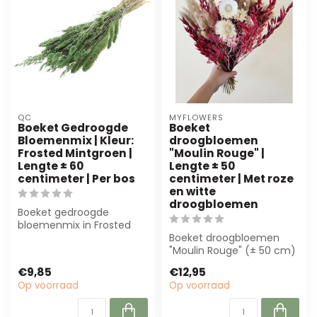
QC
MYFLOWERS
Boeket Gedroogde
Boeket
Bloemenmix | Kleur:
droogbloemen
Frosted Mintgroen |
"Moulin Rouge" |
Lengte ± 60
Lengte ± 50
centimeter | Per bos
centimeter | Met roze
en witte
droogbloemen
Boeket gedroogde
bloemenmix in Frosted
Mintgroen. Met rozen,
Boeket droogbloemen
papaver en meer. Du...
"Moulin Rouge" (± 50 cm)
in roze en wit. Perfect
€9,85
€12,95
voor bloemi...
Op voorraad
Op voorraad