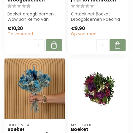
Boeket droogbloemen
Ontdek het Boeket
Wow San Remo van
Droogbloemen Paeonia
MyFlowers is een prachtig
Passion: een elegante mix
€10,20
€9,90
35 cm hoog boeket...
van gedroogde p...
Op voorraad
Op voorraad
DOLCE VITA
MYFLOWERS
Boeket
Boeket