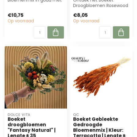
Bloemenmix in goud met
Ontdek het Boeket
glitter, ± 60 cm. Perfect
Droogbloemen Rosewood
voor bloemiste...
Yellow van MyFlowers. Met
€10,75
€8,05
natuurlijke ge...
Op voorraad
Op voorraad
DOLCE VITA
QC
Boeket
Boeket Gebleekte
droogbloemen
Gedroogde
"Fantasy Natural" |
Bloemenmix | Kleur:
Lengte ± 35
Terracotta | Lengte ±