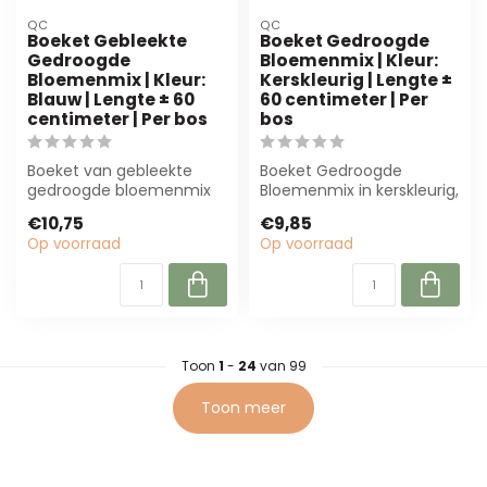
QC
QC
Boeket Gebleekte
Boeket Gedroogde
Gedroogde
Bloemenmix | Kleur:
Bloemenmix | Kleur:
Kerskleurig | Lengte ±
Blauw | Lengte ± 60
60 centimeter | Per
centimeter | Per bos
bos
Boeket van gebleekte
Boeket Gedroogde
gedroogde bloemenmix
Bloemenmix in kerskleurig,
in blauw, ± 60 cm. Perfect
60 cm. Perfect voor
€10,75
€9,85
voor duurza...
bloemisten en ev...
Op voorraad
Op voorraad
Toon
1
-
24
van 99
Toon meer