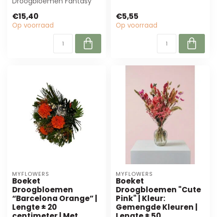
Droogbloemen Fantasy
elegant, natuurlijk boeket
Rosso van MyFlowers. Met
van 20 cm...
€15,40
€5,55
rijke rode, witt...
Op voorraad
Op voorraad
MYFLOWERS
MYFLOWERS
Boeket
Boeket
Droogbloemen
Droogbloemen "Cute
“Barcelona Orange” |
Pink" | Kleur:
Lengte ± 20
Gemengde Kleuren |
centimeter | Met
Lengte ± 50