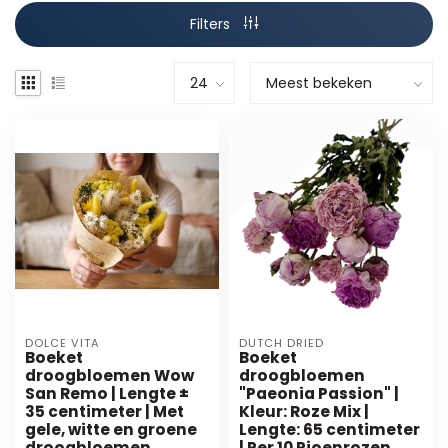
Filters
DOLCE VITA
DUTCH DRIED
Boeket
Boeket
droogbloemen Wow
droogbloemen
San Remo | Lengte ±
"Paeonia Passion" |
35 centimeter | Met
Kleur: Roze Mix |
gele, witte en groene
Lengte: 65 centimeter
droogbloemen
| Per 10 Pioenrozen