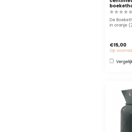
centimete
boeketh
De Boeket
in oranje 
stabiliteit 
bloemi...
€15,00
Op voorra
Vergelij