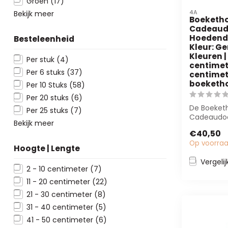
Groen
(17)
4A
Bekijk meer
Boeketh
Cadeaud
Hoedendo
Besteleenheid
Kleur: 
Kleuren |
Per stuk
(4)
centimete
Per 6 stuks
(37)
centimete
boeketh
Per 10 Stuks
(58)
Per 20 stuks
(6)
De Boeket
Per 25 stuks
(7)
Cadeaudoo
Bekijk meer
biedt bloe
€40,50
elegante en
Op voorra
Hoogte | Lengte
Vergelij
2 - 10 centimeter
(7)
11 - 20 centimeter
(22)
21 - 30 centimeter
(8)
31 - 40 centimeter
(5)
41 - 50 centimeter
(6)