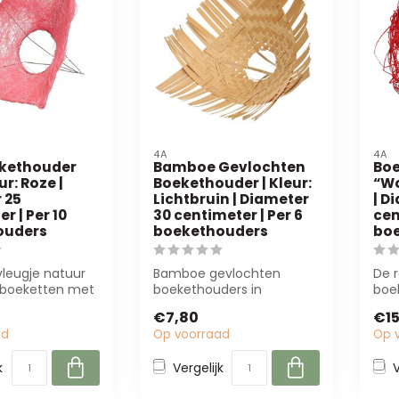
4A
4A
ekethouder
Bamboe Gevlochten
Bo
ur: Roze |
Boekethouder | Kleur:
“Wo
 25
Lichtbruin | Diameter
| D
r | Per 10
30 centimeter | Per 6
cen
ouders
boekethouders
bo
leugje natuur
Bamboe gevlochten
De 
 boeketten met
boekethouders in
boe
al
lichtbruin (30 cm) bieden
van
€7,80
€15
r in h...
stabiliteit en een ...
perf
ad
Op voorraad
Op 
k
Vergelijk
V