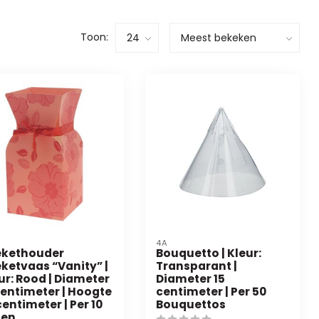
Toon:
4A
ekethouder
Bouquetto | Kleur:
ketvaas “Vanity” |
Transparant |
ur: Rood | Diameter
Diameter 15
centimeter | Hoogte
centimeter | Per 50
centimeter | Per 10
Bouquettos
zen