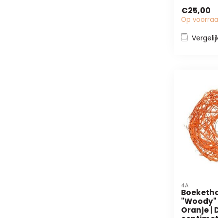
bloemisten 
€25,00
Op voorra
Vergelij
4A
Boeketh
"Woody" |
Oranje | 