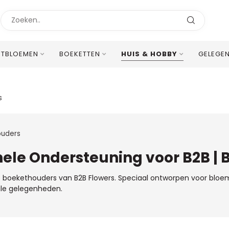
STBLOEMEN
BOEKETTEN
HUIS & HOBBY
GELEGE
Uitstekende Meertalige Klantenservice
s
ouders
ele Ondersteuning voor B2B | 
e boekethouders van B2B Flowers. Speciaal ontworpen voor bloe
ale gelegenheden.