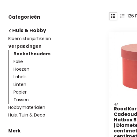
126
P
Categorieën
Huis & Hobby
Bloemisterijartikelen
Verpakkingen
Boekethouders
Folie
Hoezen
Labels
Linten
Papier
Tassen
4A
Hobbymaterialen
Rood Ka
Cadeaudo
Huis, Tuin & Deco
Hatbox 
| Diamete
Merk
centimet
centimete