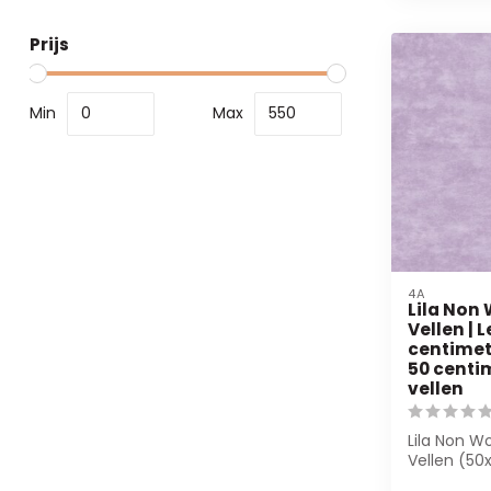
Prijs
Min
Max
4A
Lila Non
Vellen | 
centimet
50 centim
vellen
Lila Non W
Vellen (50
stuks. Perf