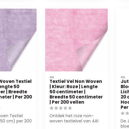
4A
4A
 Woven Textiel
Textiel Vel Non Woven
Jut
Lengte 50
| Kleur: Roze | Lengte
Blo
er | Breedte
50 centimeter |
Lic
eter | Per 200
Breedte 50 centimeter
20 
| Per 200 vellen
Hoo
Per
oven Textiel
Ontdek het roze non-
x50 cm) per 200
woven textielvel van 4A!
De 
ect voor
Perfect voor
blo