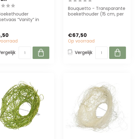
Bouquetto - Transparante
Boekethouder
boekethouder (15 cm, per
etvaas “Vanity” in
50 stuks) van 4A. Perfect
ns rood (13 cm
voor...
eter, 26 cm hoog) ...
,50
€67,50
voorraad
Op voorraad
ergelijk
Vergelijk