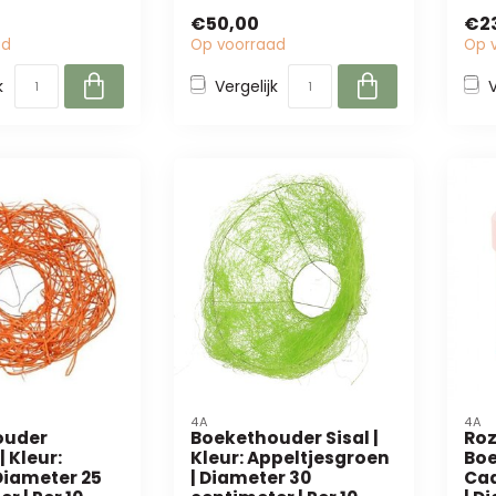
...
boekethouders, verpakk...
blo
€50,00
€2
plan
ad
Op voorraad
Op 
k
Vergelijk
V
4A
4A
ouder
Boekethouder Sisal |
Roz
 Kleur:
Kleur: Appeltjesgroen
Boe
Diameter 25
| Diameter 30
Ca