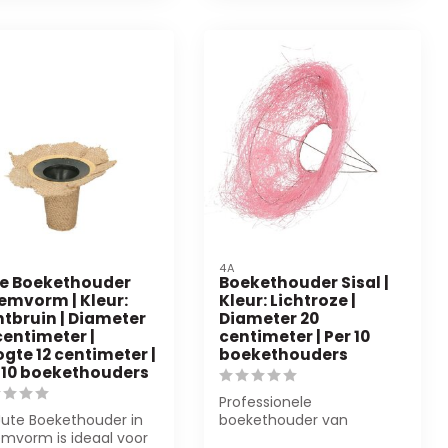
4A
e Boekethouder
Boekethouder Sisal |
emvorm | Kleur:
Kleur: Lichtroze |
htbruin | Diameter
Diameter 20
centimeter |
centimeter | Per 10
gte 12 centimeter |
boekethouders
 10 boekethouders
Professionele
Jute Boekethouder in
boekethouder van
emvorm is ideaal voor
hoogwaardig sisal in