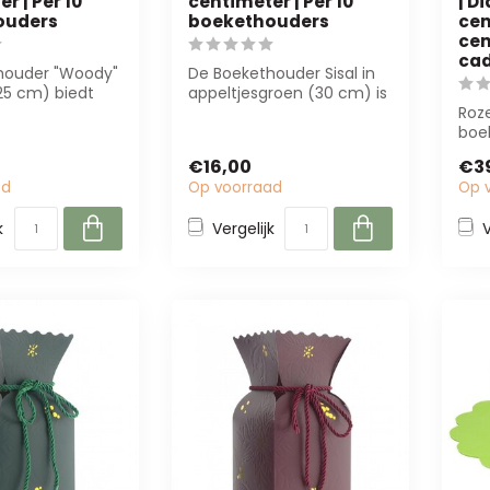
r | Per 10
centimeter | Per 10
| D
ouders
boekethouders
cen
cen
ca
houder "Woody"
De Boekethouder Sisal in
(25 cm) biedt
appeltjesgroen (30 cm) is
en stijl voor
perfect voor bloemisten
Roz
en ev...
boe
cm 
€16,00
€3
in s
ad
Op voorraad
Op 
k
Vergelijk
V