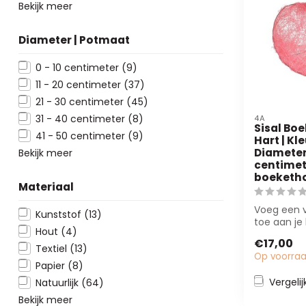
Bekijk meer
Diameter | Potmaat
0 - 10 centimeter
(9)
11 - 20 centimeter
(37)
21 - 30 centimeter
(45)
31 - 40 centimeter
(8)
4A
Sisal Bo
41 - 50 centimeter
(9)
Hart | Kle
Diameter
Bekijk meer
centimete
boeketh
Materiaal
Voeg een v
Kunststof
(13)
toe aan je
Hout
(4)
de roze sis
€17,00
boekethoude
Textiel
(13)
Op voorra
Papier
(8)
Vergelij
Natuurlijk
(64)
Bekijk meer