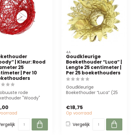
4A
ekethouder
Goudkleurige
ody” | Kleur: Rood
Boekethouder “Luca” |
iameter 25
Lengte 25 centimeter |
timeter | Per 10
Per 25 boekethouders
ekethouders
Goudkleurige
robuuste rode
Boekethouder “Luca” (25
kethouder "Woody"
cm) biedt luxe en
 4A (Ø 25 cm) is
stabiliteit voor bloemarr...
,00
€18,75
ect voor bloemiste...
voorraad
Op voorraad
ergelijk
Vergelijk