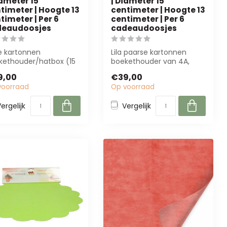
iameter 15
| Diameter 15
timeter | Hoogte 13
centimeter | Hoogte 13
timeter | Per 6
centimeter | Per 6
deaudoosjes
cadeaudoosjes
e kartonnen
Lila paarse kartonnen
kethouder/hatbox (15
boekethouder van 4A,
diameter, 13 cm hoog)
perfect voor bloemisten
9,00
€39,00
et van 6. Pe...
en event plan...
voorraad
Op voorraad
ergelijk
Vergelijk