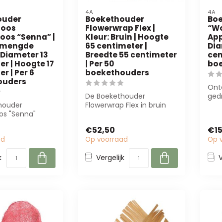
4A
4A
ouder
Boekethouder
Bo
oos
Flowerwrap Flex |
“Wo
os “Senna” |
Kleur: Bruin | Hoogte
App
Gemengde
65 centimeter |
Dia
 Diameter 13
Breedte 55 centimeter
cen
r | Hoogte 17
| Per 50
bo
r | Per 6
boekethouders
ouders
Ont
De Boekethouder
ged
houder
Flowerwrap Flex in bruin
B2B 
s "Senna"
(65x55 cm) biedt
voor
misten een
stabiliteit en stijl v...
€52,50
€15
 robuuste opl...
ad
Op voorraad
Op 
k
Vergelijk
V