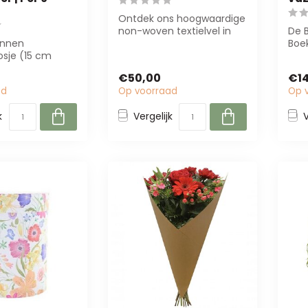
Ontdek ons hoogwaardige
non-woven textielvel in
De 
onnen
natuurlijk wit (50x50 cm,
Boek
sje (15 cm
200 ve...
inte
13 cm hoog)
diam
€50,00
€14
nte boeketpre...
ad
Op voorraad
Op 
k
Vergelijk
V