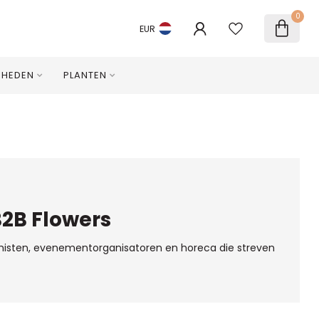
0
EUR
NHEDEN
PLANTEN
B2B Flowers
misten, evenementorganisatoren en horeca die streven