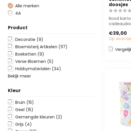
doosjes
Alle merken
4A
Rood kart
cadeaudoo
Product
diameter, 
€39,00
voor elega
Op voorra
Decoratie
(9)
Bloemisterij Artikelen
(117)
Vergelij
Boeketten
(9)
Verse Bloemen
(5)
Hobbymaterialen
(34)
Bekijk meer
Kleur
Bruin
(15)
Geel
(15)
Gemengde kleuren
(2)
Grijs
(4)