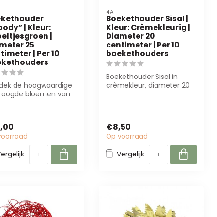
4A
ekethouder
Boekethouder Sisal |
ody” | Kleur:
Kleur: Crèmekleurig |
eltjesgroen |
Diameter 20
meter 25
centimeter | Per 10
timeter | Per 10
boekethouders
ekethouders
Boekethouder Sisal in
dek de hoogwaardige
crèmekleur, diameter 20
roogde bloemen van
cm. Duurzaam en stijlvol,
Flowers BV. Perfect
perfect ...
 bloemi...
,00
€8,50
voorraad
Op voorraad
ergelijk
Vergelijk