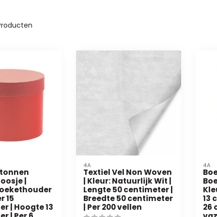
roducten
4A
4A
rtonnen
Textiel Vel Non Woven
Bo
osje |
| Kleur: Natuurlijk Wit |
Boe
Boekethouder
Lengte 50 centimeter |
Kle
r 15
Breedte 50 centimeter
13 
er | Hoogte 13
| Per 200 vellen
26 
r | Per 6
va