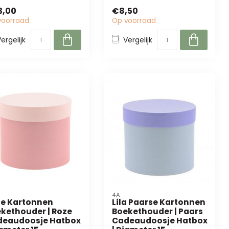
emisten en event
lichtroze. Perfect voor
3,00
€8,50
ners. L...
bloe...
voorraad
Op voorraad
ergelijk
Vergelijk
4A
e Kartonnen
Lila Paarse Kartonnen
kethouder | Roze
Boekethouder | Paars
deaudoosje Hatbox
Cadeaudoosje Hatbox