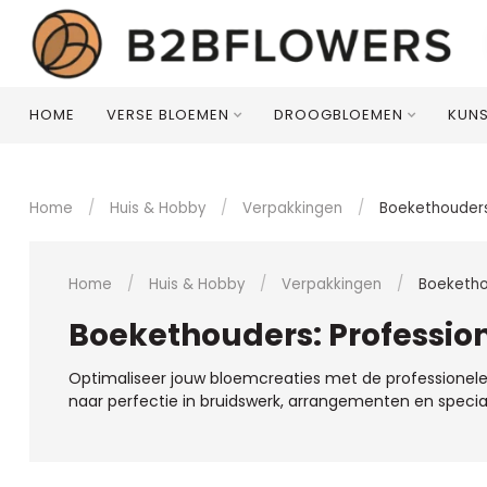
HOME
VERSE BLOEMEN
DROOGBLOEMEN
KUN
Home
/
Huis & Hobby
/
Verpakkingen
/
Boekethouder
Home
/
Huis & Hobby
/
Verpakkingen
/
Boeketh
Boekethouders: Profession
Optimaliseer jouw bloemcreaties met de professionel
naar perfectie in bruidswerk, arrangementen en speci