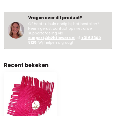
Vragen over dit product?
Of heeft u hulp nodig bij het bestellen?
Neem gerust contact op met onze
supportafdeling via
support@b2bflowers.nl
of
+31 6 8300
8125
. Wij helpen u graag!
Recent bekeken