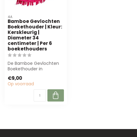
4A
Bamboe Gevlochten
Boekethouder | Kleur:
Kerskleurig |
Diameter 34
centimeter | Per 6
boekethouders
De Bamboe Gevlochten
Boekethouder in
kerskleurig is perfect voor
€9,00
bloemisten en i...
Op voorraad