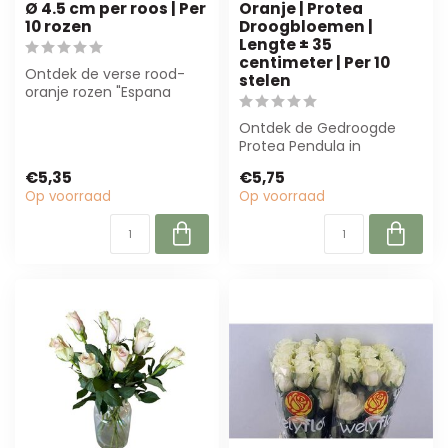
Ø 4.5 cm per roos | Per
Oranje | Protea
10 rozen
Droogbloemen |
Lengte ± 35
centimeter | Per 10
Ontdek de verse rood-
stelen
oranje rozen "Espana
Orange Red" van Freshy.
Perfect voor g...
Ontdek de Gedroogde
Protea Pendula in
natuurlijk rood-oranje.
€5,35
€5,75
Perfect voor bloem...
Op voorraad
Op voorraad