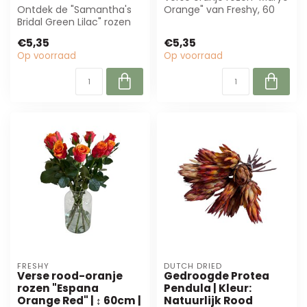
Ontdek de "Samantha's
Orange" van Freshy, 60
Bridal Green Lilac" rozen
cm lang en Ø 5,5 cm.
van Freshy. Met hun
Perfect vo...
€5,35
€5,35
unieke groen...
Op voorraad
Op voorraad
FRESHY
DUTCH DRIED
Verse rood-oranje
Gedroogde Protea
rozen "Espana
Pendula | Kleur:
Orange Red" | ↕ 60cm |
Natuurlijk Rood