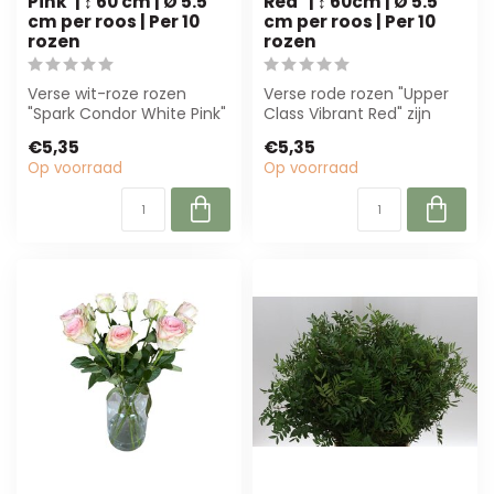
Pink"| ↕ 60 cm | Ø 5.5
Red" | ↕ 60cm | Ø 5.5
cm per roos | Per 10
cm per roos | Per 10
rozen
rozen
Verse wit-roze rozen
Verse rode rozen "Upper
"Spark Condor White Pink"
Class Vibrant Red" zijn
van Freshy, 60 cm lang en
perfect voor luxe
€5,35
€5,35
5,5 cm ...
boeketten. Met...
Op voorraad
Op voorraad