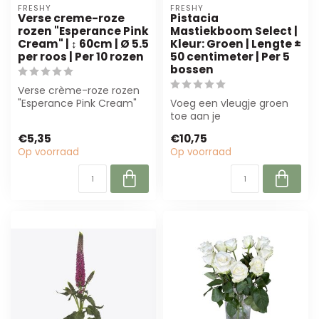
FRESHY
FRESHY
Verse creme-roze
Pistacia
rozen "Esperance Pink
Mastiekboom Select |
Cream" | ↕ 60cm | Ø 5.5
Kleur: Groen | Lengte ±
per roos | Per 10 rozen
50 centimeter | Per 5
bossen
Verse crème-roze rozen
"Esperance Pink Cream"
Voeg een vleugje groen
van Freshy, 60 cm hoog
toe aan je
en Ø 5,5 cm...
arrangementen met de
€5,35
€10,75
Pistacia Mastiekboom
Op voorraad
Op voorraad
Sele...