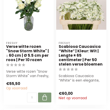
FRESHY
FRESHY
Verse witte rozen
Scabiosa Caucasica
"Snow Storm White" |
“White” | Kleur: Wit |
↕ 60 cm | Ø 5.5 cm per
Lengte ± 65
roos | Per 10 rozen
centimeter | Per 50
stelen verse bloemen
Verse witte rozen "Snow
Storm White" van Freshy,
Scabiosa Caucasica
60 cm hoog. Perfect voor
“White” is een elegante,
€55,50
bruids...
witte bloem met een fijne
Op voorraad
textuur. P...
€60,00
Niet op voorraad