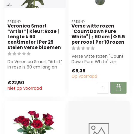
FRESHY
FRESHY
Veronica Smart
Verse witte rozen
“Artist” | Kleur: Roze |
"Count Down Pure
Lengte ± 60
White" | ↕ 60 cm | Ø 5.5
centimeter | Per 25
per roos | Per 10 rozen
stelen verse bloemen
Verse witte rozen "Count
De Veronica Smart “Artist”
Down Pure White" zijn
in roze is 60 cm lang en
premium snijrozen met
€5,35
komt per 25 stelen.
royale bloe...
Op voorraad
Perfect ...
€22,50
Niet op voorraad