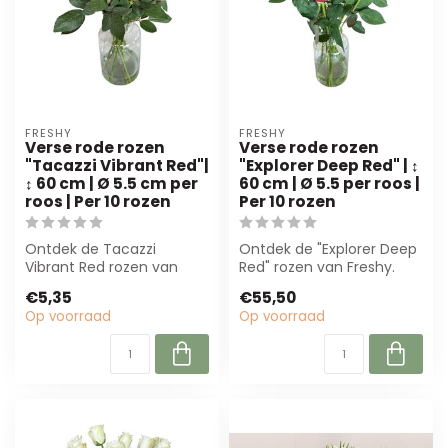
FRESHY
FRESHY
Verse rode rozen
Verse rode rozen
"Tacazzi Vibrant Red"|
"Explorer Deep Red" | ↕
↕ 60 cm | Ø 5.5 cm per
60 cm | Ø 5.5 per roos |
roos | Per 10 rozen
Per 10 rozen
Ontdek de Tacazzi
Ontdek de "Explorer Deep
Vibrant Red rozen van
Red" rozen van Freshy.
Freshy. Deze dieprode,
Deze 60 cm lange,
€5,35
€55,50
volle bloemen zij...
fluweelachtige...
Op voorraad
Op voorraad