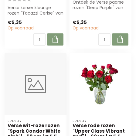
Ontdek de Verse paarse
Verse kersenkleurige
rozen "Deep Purple" van
rozen "Tacazzi Cerise" van
Freshy. Met een lengte
Freshy, per 10 stuks.
van 60 cm ...
€5,35
€5,35
Perfect vo...
Op voorraad
Op voorraad
FRESHY
FRESHY
Verse wit-roze rozen
Verse rode rozen
"Spark Condor White
"Upper Class Vibrant