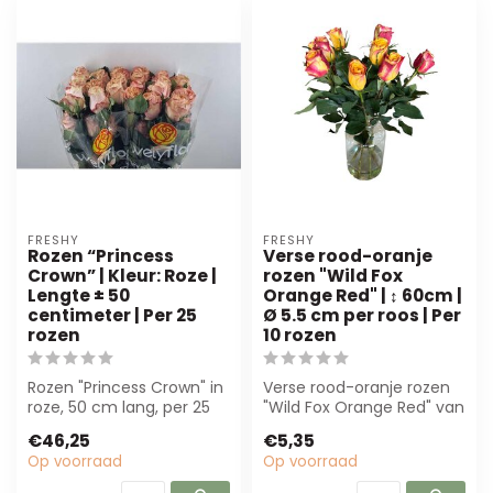
FRESHY
FRESHY
Rozen “Princess
Verse rood-oranje
Crown” | Kleur: Roze |
rozen "Wild Fox
Lengte ± 50
Orange Red" | ↕ 60cm |
centimeter | Per 25
Ø 5.5 cm per roos | Per
rozen
10 rozen
Rozen "Princess Crown" in
Verse rood-oranje rozen
roze, 50 cm lang, per 25
"Wild Fox Orange Red" van
stuks. Ideaal voor
Freshy. Perfect voor
€46,25
€5,35
bloemisten...
bloemiste...
Op voorraad
Op voorraad