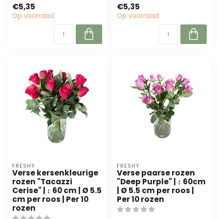
cm hoog en 5,5 cm
Perfect voor bl...
€5,35
€5,35
breed. Perfec...
Op voorraad
Op voorraad
FRESHY
FRESHY
Verse kersenkleurige
Verse paarse rozen
rozen "Tacazzi
"Deep Purple" | ↕ 60cm
Cerise" | ↕ 60 cm | Ø 5.5
| Ø 5.5 cm per roos |
cm per roos | Per 10
Per 10 rozen
rozen