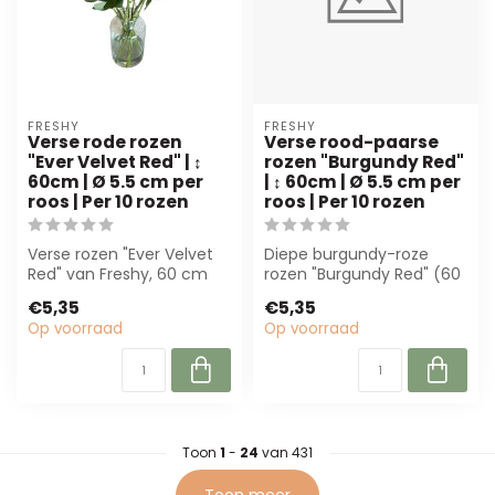
FRESHY
FRESHY
Verse rode rozen
Verse rood-paarse
"Ever Velvet Red" | ↕
rozen "Burgundy Red"
60cm | Ø 5.5 cm per
| ↕ 60cm | Ø 5.5 cm per
roos | Per 10 rozen
roos | Per 10 rozen
Verse rozen "Ever Velvet
Diepe burgundy-roze
Red" van Freshy, 60 cm
rozen "Burgundy Red" (60
hoog en 5,5 cm breed.
cm) zijn perfect voor
€5,35
€5,35
Perfect vo...
bloemisten en...
Op voorraad
Op voorraad
Toon
1
-
24
van 431