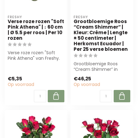
FRESHY
FRESHY
Verse roze rozen "Soft
Grootbloemige Roos
Pink Athena" | ↕ 60 cm
“Cream Shimmer” |
| Ø 5.5 per roos | Per 10
Kleur: Crème | Lengte
rozen
± 50 centimeter |
Herkomst Ecuador |
Per 25 verse bloemen
Verse roze rozen "Soft
Pink Athena" van Freshy.
Elegante soft pink tint, 60
Grootbloemige Roos
cm l...
“Cream Shimmer” in
romige tint, ± 50 cm lang.
€5,35
€46,25
Perfect voor lu...
Op voorraad
Op voorraad