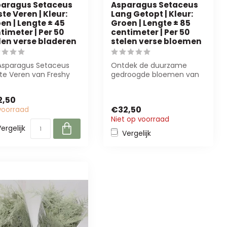
aragus Setaceus
Asparagus Setaceus
ste Veren | Kleur:
Lang Getopt | Kleur:
en | Lengte ± 45
Groen | Lengte ± 85
timeter | Per 50
centimeter | Per 50
len verse bladeren
stelen verse bloemen
Asparagus Setaceus
Ontdek de duurzame
ste Veren van Freshy
gedroogde bloemen van
t luchtige, groene
B2B Flowers BV. Ideaal voor
en voor...
bloemisten ...
2,50
€32,50
voorraad
Niet op voorraad
ergelijk
Vergelijk