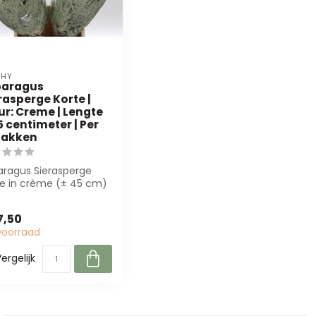
SHY
paragus
rasperge Korte |
ur: Creme | Lengte
5 centimeter | Per
takken
aragus Sierasperge
te in crème (± 45 cm)
erfect voor
mwerkers. Dez...
7,50
voorraad
ergelijk