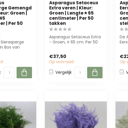
us
Asparagus Setaceus
Asp
erge Gemengd
Extra veren | Kleur:
Eer
leur: Groen |
Groen | Lengte ± 65
Gro
 45
centimeter | Per 50
cen
r | Per 50
takken
ste
Asparagus Setaceus Extra
De 
 Sierasperge
- Groen, ± 65 cm. Per 50
Eer
n Bos van
takken. Perfect voor
bied
e groene, fijn
boeketten...
stel
€37,50
€2
k...
ad
Op voorraad
Op 
k
Vergelijk
V