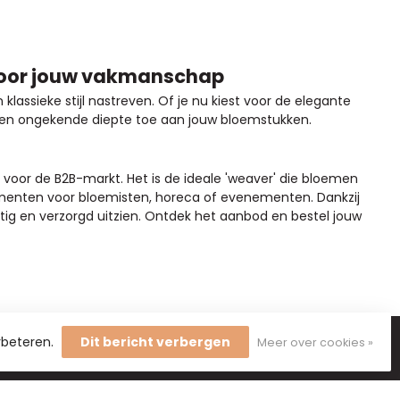
 voor jouw vakmanschap
lassieke stijl nastreven. Of je nu kiest voor de elegante
 een ongekende diepte toe aan jouw bloemstukken.
d voor de B2B-markt. Het is de ideale 'weaver' die bloemen
ementen voor bloemisten, horeca of evenementen. Dankzij
htig en verzorgd uitzien. Ontdek het aanbod en bestel jouw
rbeteren.
Dit bericht verbergen
Meer over cookies »
je op onze nieuwsbrief