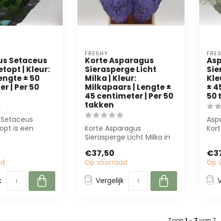
FRESHY
FRE
us Setaceus
Korte Asparagus
As
topt | Kleur:
Sierasperge Licht
Sie
engte ± 50
Milka | Kleur:
Kle
r | Per 50
Milkapaars | Lengte ±
± 4
45 centimeter | Per 50
50 
takken
 Setaceus
Asp
opt is een
Korte Asparagus
Kor
, groene
Sierasperge Licht Milka in
is p
. Perfect...
milkapaars (±45 cm) van
bloe
€37,50
€3
Freshy. Perfe...
ad
Op voorraad
Op 
k
Vergelijk
V
Toon
1
-
7
van 7