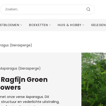
STBLOEMEN
BOEKETTEN
HUIS & HOBBY
GELEGEN
Uitstekende Meertalige Klantenservice
ragus (Sierasperge)
Asparagus (Sierasperge)
 Ragfijn Groen
lowers
met onze verse Asparagus. Dit
 structuur en vederlichte uitstraling,