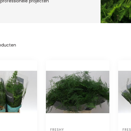
 professionele projecten
oducten
FRESHY
FRE