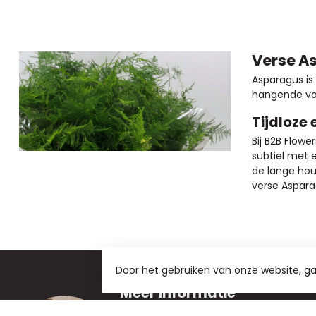
Verse A
Asparagus is 
hangende var
Tijdloze 
Bij B2B Flowe
subtiel met 
de lange hou
verse Aspara
Door het gebruiken van onze website, g
Meer informatie
Als u vragen heeft over onze producte