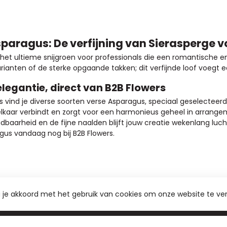
sparagus: De verfijning van Sierasperge
het ultieme snijgroen voor professionals die een romantische en k
ianten of de sterke opgaande takken; dit verfijnde loof voegt
elegantie, direct van B2B Flowers
rs vind je diverse soorten verse Asparagus, speciaal geselecteer
elkaar verbindt en zorgt voor een harmonieus geheel in arrang
dbaarheid en de fijne naalden blijft jouw creatie wekenlang luc
gus vandaag nog bij B2B Flowers.
a je akkoord met het gebruik van cookies om onze website te ve
Abonneer 
n of uw aankoop, bezoek dan zeker