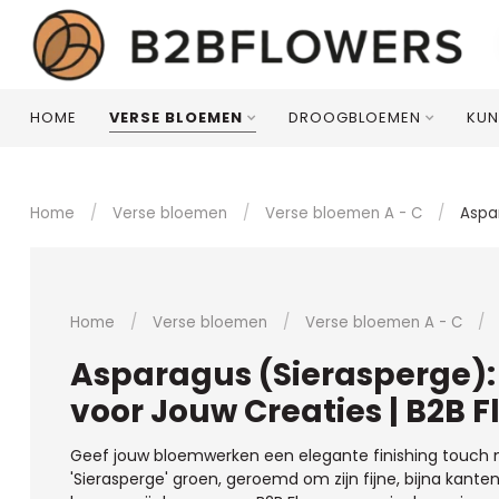
HOME
VERSE BLOEMEN
DROOGBLOEMEN
KUN
Home
/
Verse bloemen
/
Verse bloemen A - C
/
Aspa
Home
/
Verse bloemen
/
Verse bloemen A - C
/
Asparagus (Sierasperge):
voor Jouw Creaties | B2B F
Geef jouw bloemwerken een elegante finishing touch 
'Sierasperge' groen, geroemd om zijn fijne, bijna kanten