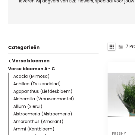
leveren wij dagvers van B2B Flowers, speciaal voor jouw
7
Pr
Categorieën
Verse bloemen
Verse bloemen A - C
Acacia (Mimosa)
Achillea (Duizendblad)
Agapanthus (Liefdesbloem)
Alchemilla (Vrouwenmantel)
Allium (Sierui)
Alstroemeria (Alstroemeria)
Amaranthus (Amarant)
Ammi (Kantbloem)
FRESHY