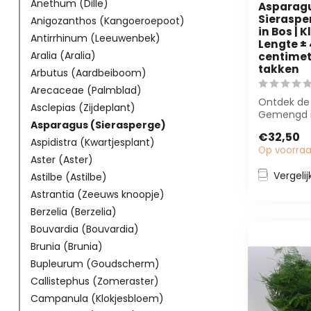
Anethum (Dille)
Asparag
Sierasp
Anigozanthos (Kangoeroepoot)
in Bos | K
Antirrhinum (Leeuwenbek)
Lengte ±
Aralia (Aralia)
centimete
takken
Arbutus (Aardbeiboom)
Arecaceae (Palmblad)
Ontdek de
Asclepias (Zijdeplant)
Gemengd i
Asparagus (Sierasperge)
Freshy! Dez
€32,50
vertakte tak
Aspidistra (Kwartjesplant)
Op voorra
Aster (Aster)
Vergelij
Astilbe (Astilbe)
Astrantia (Zeeuws knoopje)
Berzelia (Berzelia)
Bouvardia (Bouvardia)
Brunia (Brunia)
Bupleurum (Goudscherm)
Callistephus (Zomeraster)
Campanula (Klokjesbloem)