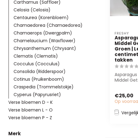
Carthamus (Saffloer)
Celosia (Celosia)
Centaurea (Korenbloem)
Chamaedorea (Chamaedorea)
Chamaerops (Dwergpalm)
FRESHY
Asparag
Chamelaucium (Waxflower)
Middel Ge
Chrysanthemum (Chrysant)
Groen | L
centimete
Clematis (Clematis)
takken
Cocculus (Cocculus)
Consolida (Ridderspoor)
Asparagus
Cotinus (Pruikenboom)
Middel Get
veelzijdige
Craspedia (Trommelstokje)
sierasperge
Cyperus (Papyrusriet)
€25,00
Op voorra
Verse bloemen D - K
Verse bloemen L - O
Vergelij
Verse bloemen P - Z
Merk