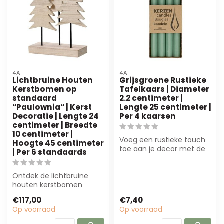
4A
4A
Lichtbruine Houten
Grijsgroene Rustieke
Kerstbomen op
Tafelkaars | Diameter
standaard
2.2 centimeter |
“Paulownia“ | Kerst
Lengte 25 centimeter |
Decoratie | Lengte 24
Per 4 kaarsen
centimeter | Breedte
10 centimeter |
Voeg een rustieke touch
Hoogte 45 centimeter
toe aan je decor met de
| Per 6 standaards
grijsgroene tafelkaarsen
van 4A....
Ontdek de lichtbruine
houten kerstbomen
“Paulownia” van 4A.
€117,00
€7,40
Duurzaam, onderhouds...
Op voorraad
Op voorraad