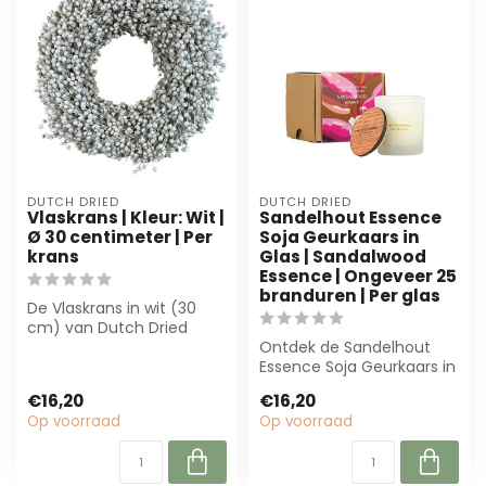
DUTCH DRIED
DUTCH DRIED
Vlaskrans | Kleur: Wit |
Sandelhout Essence
Ø 30 centimeter | Per
Soja Geurkaars in
krans
Glas | Sandalwood
Essence | Ongeveer 25
branduren | Per glas
De Vlaskrans in wit (30
cm) van Dutch Dried
voegt elegante flair toe
Ontdek de Sandelhout
aan elk int...
Essence Soja Geurkaars in
Glas. Met 25 branduren en
€16,20
€16,20
een war...
Op voorraad
Op voorraad