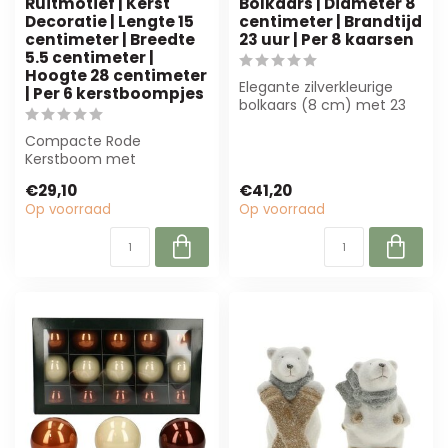
Ruitmotief | Kerst
Bolkaars | Diameter 8
Decoratie | Lengte 15
centimeter | Brandtijd
centimeter | Breedte
23 uur | Per 8 kaarsen
5.5 centimeter |
Hoogte 28 centimeter
Elegante zilverkleurige
| Per 6 kerstboompjes
bolkaars (8 cm) met 23
uur brandtijd. Ideaal voor
Compacte Rode
decora...
Kerstboom met
Ruitmotief van 4A
€29,10
€41,20
(15x5,5x28 cm). Perfect
Op voorraad
Op voorraad
voor bloem...