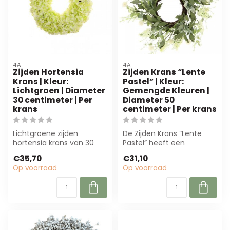
4A
4A
Zijden Hortensia
Zijden Krans “Lente
Krans | Kleur:
Pastel” | Kleur:
Lichtgroen | Diameter
Gemengde Kleuren |
30 centimeter | Per
Diameter 50
krans
centimeter | Per krans
Lichtgroene zijden
De Zijden Krans “Lente
hortensia krans van 30
Pastel” heeft een
cm. Professioneel
diameter van 50 cm en
€35,70
€31,10
afgewerkt, onderhoud...
brengt frisse, ge...
Op voorraad
Op voorraad