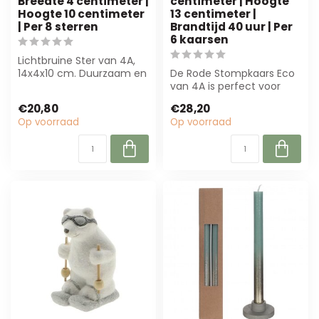
Breedte 4 centimeter |
centimeter | Hoogte
Hoogte 10 centimeter
13 centimeter |
| Per 8 sterren
Brandtijd 40 uur | Per
6 kaarsen
Lichtbruine Ster van 4A,
14x4x10 cm. Duurzaam en
De Rode Stompkaars Eco
luxe, perfect voor
van 4A is perfect voor
kerstdecorat...
B2B-klanten. Met een
€20,80
€28,20
brandtijd van...
Op voorraad
Op voorraad