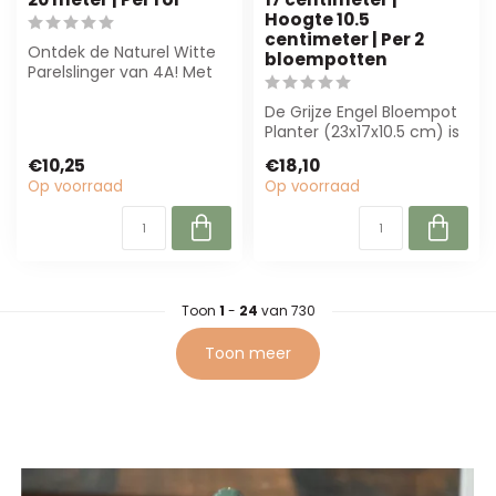
Hoogte 10.5
centimeter | Per 2
Ontdek de Naturel Witte
bloempotten
Parelslinger van 4A! Met
een breedte van 4 mm
en 20 m la...
De Grijze Engel Bloempot
Planter (23x17x10.5 cm) is
perfect voor zakelijke
€10,25
€18,10
toepa...
Op voorraad
Op voorraad
Toon
1
-
24
van 730
Toon meer