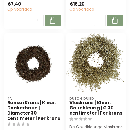
cm) van 4A, per 4 stuks.
toe ...
€7,40
€16,20
Perfect voor ...
Op voorraad
Op voorraad
4A
DUTCH DRIED
Bonsai Krans | Kleur:
Vlaskrans | Kleur:
Donkerbruin |
Goudkleurig | Ø 30
Diameter 30
centimeter | Per krans
centimeter | Per krans
De Goudkleurige Vlaskrans