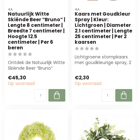
4A
4A
Natuurlijk Witte
Kaars met Goudkleur
Skiënde Beer “Bruno” |
Spray | Kleur:
Lengte 8 centimeter |
Lichtgroen | Diameter
Breedte 7 centimeter |
2.1 centimeter | Lengte
Hoogte 12.5
25 centimeter | Per 2
centimeter | Per 6
kaarsen
beren
Lichtgroene stompkaars
Ontdek de Natuurlijk Witte
met goudkleurige spray, 2
Skiënde Beer “Bruno”
stuks. Perfect voor
(8x7x12.5 cm). Perfect
zakelijke d...
€45,30
€2,30
voor kers...
Op voorraad
Op voorraad