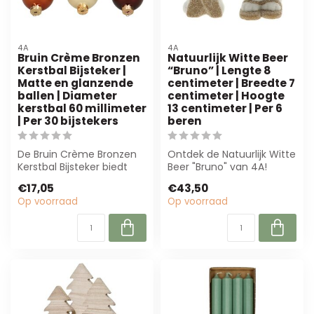
4A
4A
Bruin Crème Bronzen
Natuurlijk Witte Beer
Kerstbal Bijsteker |
“Bruno” | Lengte 8
Matte en glanzende
centimeter | Breedte 7
ballen | Diameter
centimeter | Hoogte
kerstbal 60 millimeter
13 centimeter | Per 6
| Per 30 bijstekers
beren
De Bruin Crème Bronzen
Ontdek de Natuurlijk Witte
Kerstbal Bijsteker biedt
Beer "Bruno" van 4A!
een luxe uitstraling met
Perfect voor
€17,05
€43,50
matte e...
seizoensdecoraties,...
Op voorraad
Op voorraad