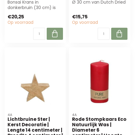
Bonsai Krans in
Ø 30 cm van Dutch Dried
donkerbruin (30 cm) is
is een luxe decoratie van
perfect voor duurzame
natu...
€20,25
€15,75
decoratie. Ideaal v...
Op voorraad
Op voorraad
4A
4A
Lichtbruine Ster |
Rode Stompkaars Eco
Kerst Decoratie |
Natuurlijk Was |
Lengte 14 centimeter |
Diameter 6