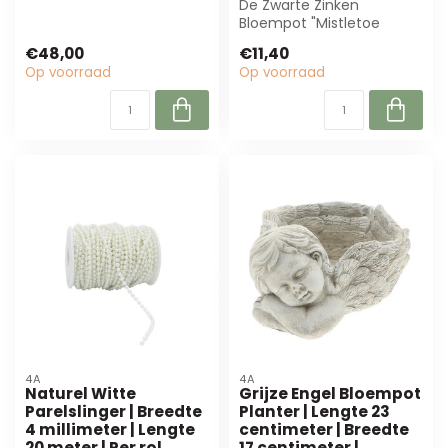
deze transparante glazen
De Zwarte Zinken
ster ...
Bloempot "Mistletoe
Kisses" (11,5x14x7,5 cm) is
€48,00
€11,40
perfect voor ke...
Op voorraad
Op voorraad
4A
4A
Naturel Witte
Grijze Engel Bloempot
Parelslinger | Breedte
Planter | Lengte 23
4 millimeter | Lengte
centimeter | Breedte
20 meter | Per rol
17 centimeter |