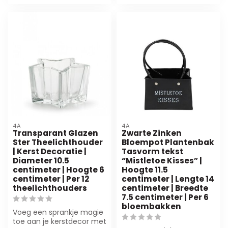
4A
4A
Transparant Glazen
Zwarte Zinken
Ster Theelichthouder
Bloempot Plantenbak
| Kerst Decoratie |
Tasvorm tekst
Diameter 10.5
“Mistletoe Kisses” |
centimeter | Hoogte 6
Hoogte 11.5
centimeter | Per 12
centimeter | Lengte 14
theelichthouders
centimeter | Breedte
7.5 centimeter | Per 6
bloembakken
Voeg een sprankje magie
toe aan je kerstdecor met