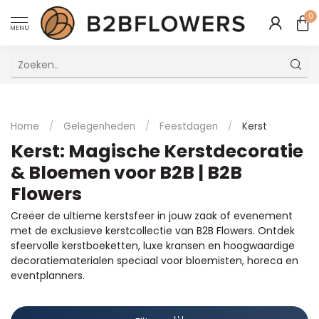
0
MENU
Uitstekende Meertalige Klantenservice
Home
/
Gelegenheden
/
Feestdagen
/
Kerst
Kerst: Magische Kerstdecoratie
& Bloemen voor B2B | B2B
Flowers
Creëer de ultieme kerstsfeer in jouw zaak of evenement
met de exclusieve kerstcollectie van B2B Flowers. Ontdek
sfeervolle kerstboeketten, luxe kransen en hoogwaardige
decoratiematerialen speciaal voor bloemisten, horeca en
eventplanners.