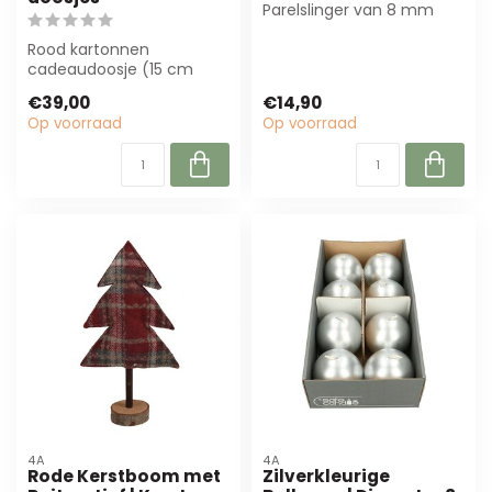
Parelslinger van 8 mm
breed en 10 m lang is
Rood kartonnen
perfect voor floris...
cadeaudoosje (15 cm
diameter, 13 cm hoog)
€39,00
€14,90
voor elegante boeketpre...
Op voorraad
Op voorraad
4A
4A
Rode Kerstboom met
Zilverkleurige