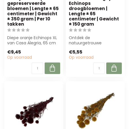
gepreserveerde
Echinops
bloemen | Lengte ± 65
droogbloemen |
centimeter | Gewicht
Lengte ± 65
± 350 gram | Per 10
centimeter | Gewicht
takken
± 150 gram
Diepe oranje Echinops XL
Ontdek de
van Casa Alegria, 65 cm
natuurgetrouwe
lang en 350 g zwaar.
blauwgrijze Echinops
€9,45
€5,55
Duurzaam e...
droogbloemen van Dutch
Op voorraad
Op voorraad
Dried. Perf...