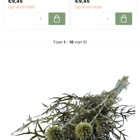
€9,45
€9,45
onderhoudsarm, perf...
Op voorraad
Op voorraad
Toon
1
-
10
van 10