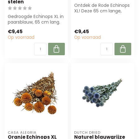
stelen
Ontdek de Rode Echinops
XL! Deze 65 cm lange,
Gedroogde Echinops XL in
dieprode, gepreserveerde
paarsblauw, 65 cm lang.
bloemen z...
Perfect voor bloemisten
€9,45
€9,45
en inte...
Op voorraad
Op voorraad
CASA ALEGRIA
DUTCH DRIED
Oranje Echinops XL
Naturel blauwgrijze