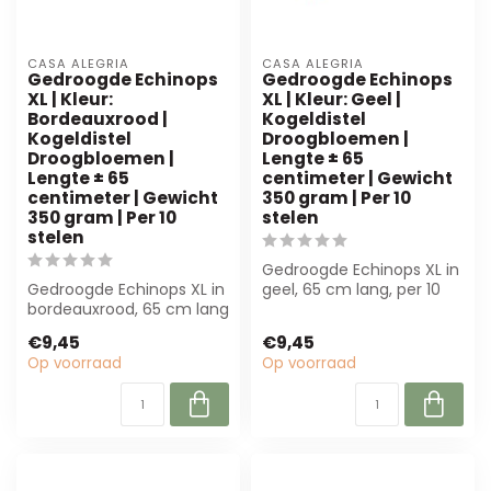
CASA ALEGRIA
CASA ALEGRIA
Gedroogde Echinops
Gedroogde Echinops
XL | Kleur:
XL | Kleur: Geel |
Bordeauxrood |
Kogeldistel
Kogeldistel
Droogbloemen |
Droogbloemen |
Lengte ± 65
Lengte ± 65
centimeter | Gewicht
centimeter | Gewicht
350 gram | Per 10
350 gram | Per 10
stelen
stelen
Gedroogde Echinops XL in
Gedroogde Echinops XL in
geel, 65 cm lang, per 10
bordeauxrood, 65 cm lang
stelen. Perfect voor
en 350 g per 10 stelen.
bloemiste...
€9,45
€9,45
Perfec...
Op voorraad
Op voorraad