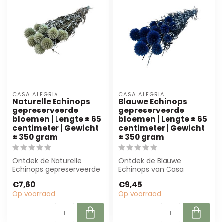
CASA ALEGRIA
CASA ALEGRIA
Naturelle Echinops
Blauwe Echinops
gepreserveerde
gepreserveerde
bloemen | Lengte ± 65
bloemen | Lengte ± 65
centimeter | Gewicht
centimeter | Gewicht
± 350 gram
± 350 gram
Ontdek de Naturelle
Ontdek de Blauwe
Echinops gepreserveerde
Echinops van Casa
bloemen van Casa
Alegria! Deze
€7,60
€9,45
Alegria. Perfect vo...
gepreserveerde bloemen
Op voorraad
Op voorraad
zijn per...