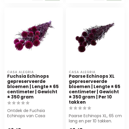
CASA ALEGRIA
CASA ALEGRIA
Fuchsia Echinops
Paarse Echinops XL
gepreserveerde
gepreserveerde
bloemen | Lengte ± 65
bloemen | Lengte ± 65
centimeter | Gewicht
centimeter | Gewicht
± 350 gram
± 350 gram | Per 10
takken
Ontdek de Fuchsia
Echinops van Casa
Paarse Echinops XL, 65 cm
Alegria! Deze 65 cm
lang en per 10 takken.
lange, gepreserveerde bl...
Duurzaam en