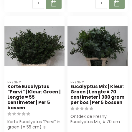
FRESHY
FRESHY
Korte Eucalyptus
Eucalyptus Mix | Kleur:
“Parvi” | Kleur: Groen |
Groen | Lengte ± 70
Lengte ± 55
centimeter | 300 gram
centimeter | Per 5
per bos | Per 5 bossen
bossen
Ontdek de Freshy
Korte Eucalyptus “Parvi” in
Eucalyptus Mix, ± 70 cm
groen (± 55 cm) is
lang en vol geurige