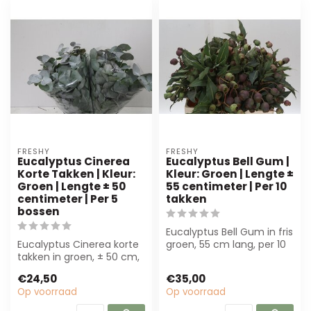
FRESHY
FRESHY
Eucalyptus Cinerea
Eucalyptus Bell Gum |
Korte Takken | Kleur:
Kleur: Groen | Lengte ±
Groen | Lengte ± 50
55 centimeter | Per 10
centimeter | Per 5
takken
bossen
Eucalyptus Bell Gum in fris
Eucalyptus Cinerea korte
groen, 55 cm lang, per 10
takken in groen, ± 50 cm,
takken. Perfect voor
per 5 bossen. Perfect voor
boeke...
€24,50
€35,00
mo...
Op voorraad
Op voorraad