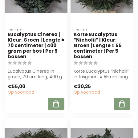
FRESHY
FRESHY
Eucalyptus Cinerea |
Korte Eucalyptus
Kleur: Groen | Lengte ±
“Nicholii” | Kleur:
70 centimeter | 400
Groen | Lengte ± 55
gram per bos | Per 5
centimeter | Per 5
bossen
bossen
Eucalyptus Cinerea in
Korte Eucalyptus “Nicholii”
groen, 70 cm lang, 400 g
in frisgroen, ± 55 cm lang.
per bos, geleverd per 5
Perfect voor boeketten
€55,00
€30,25
bossen. P...
e...
Op voorraad
Op voorraad