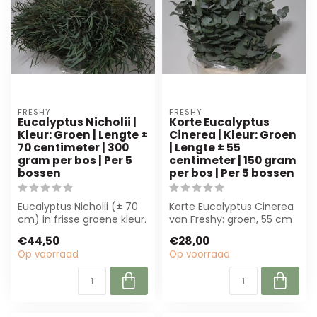
FRESHY
FRESHY
Eucalyptus Nicholii |
Korte Eucalyptus
Kleur: Groen | Lengte ±
Cinerea | Kleur: Groen
70 centimeter | 300
| Lengte ± 55
gram per bos | Per 5
centimeter | 150 gram
bossen
per bos | Per 5 bossen
Eucalyptus Nicholii (± 70
Korte Eucalyptus Cinerea
cm) in frisse groene kleur.
van Freshy: groen, 55 cm
Perfect voor bloemisten
lang en 150 gram per bos.
€44,50
€28,00
en...
Perf...
Op voorraad
Op voorraad