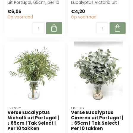
uit Portugal, 65cm, per 10
Eucalyptus Victoria uit
takken. Ideaal voor
Portugal! Met een hoogte
€6,05
€4,20
bloemist...
van 65 cm en pe...
Op voorraad
Op voorraad
FRESHY
FRESHY
Verse Eucalyptus
Verse Eucalyptus
Nicholli uit Portugal |
Cinerea uit Portugal |
↕ 65cm | Tak Select |
↕ 65cm | Tak Select |
Per 10 takken
Per 10 takken