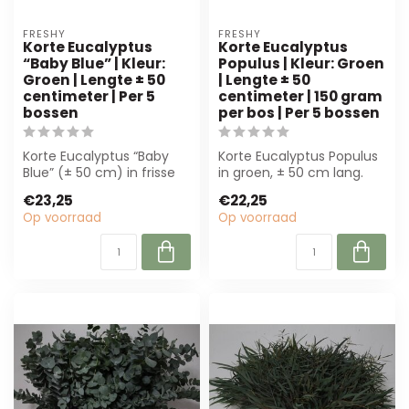
FRESHY
FRESHY
Korte Eucalyptus
Korte Eucalyptus
“Baby Blue” | Kleur:
Populus | Kleur: Groen
Groen | Lengte ± 50
| Lengte ± 50
centimeter | Per 5
centimeter | 150 gram
bossen
per bos | Per 5 bossen
Korte Eucalyptus “Baby
Korte Eucalyptus Populus
Blue” (± 50 cm) in frisse
in groen, ± 50 cm lang.
groene tinten. Perfect
Perfect voor boeketten
€23,25
€22,25
voor com...
en decor...
Op voorraad
Op voorraad