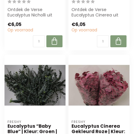
Ontdek de Verse
Ontdek de Verse
Eucalyptus Nicholli uit
Eucalyptus Cinerea uit
Portugal! Deze 65 cm
Portugal! Met een hoogte
€6,05
€6,05
lange takken zijn p...
van 65 cm, perfe...
Op voorraad
Op voorraad
FRESHY
FRESHY
Eucalyptus “Baby
Eucalyptus Cinerea
Blue” | Kleur: Groen |
Gekleurd Roze | Kleur: