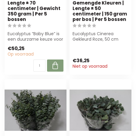
Lengte ± 70
Gemengde Kleuren |
centimeter | Gewicht
Lengte ± 50
350 gram | Per 5
centimeter | 150 gram
bossen
per bos | Per 5 bossen
Eucalyptus “Baby Blue” is
Eucalyptus Cinerea
een duurzame keuze voor
Gekleurd Roze, 50 cm
bloemisten en
lang en 150 g per bos.
€50,25
ontwerpers. Met ...
Perfect voor bloe...
Op voorraad
€36,25
Niet op voorraad