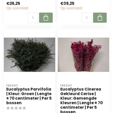
perfect voor bloemisten
bladeren. Perfect v...
€26,25
€39,25
en event ...
Op voorraad
Op voorraad
FRESHY
FRESHY
Eucalyptus Parvifolia
Eucalyptus Cinerea
| Kleur: Groen | Lengte
Gekleurd Cerise |
± 70 centimeter | Per 5
Kleur: Gemengde
bossen
Kleuren | Lengte ± 70
centimeter | Per 5
bossen