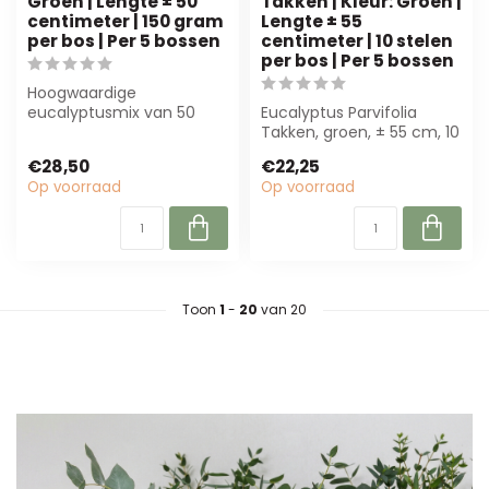
Groen | Lengte ± 50
Takken | Kleur: Groen |
centimeter | 150 gram
Lengte ± 55
per bos | Per 5 bossen
centimeter | 10 stelen
per bos | Per 5 bossen
Hoogwaardige
eucalyptusmix van 50
Eucalyptus Parvifolia
cm, 150 g per bos. Perfect
Takken, groen, ± 55 cm, 10
voor bloemisten, in...
stelen per bos. Perfect
€28,50
€22,25
voor bo...
Op voorraad
Op voorraad
Toon
1
-
20
van 20