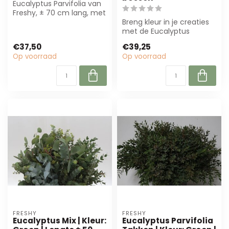
Eucalyptus Parvifolia van
Freshy, ± 70 cm lang, met
frisse groene blaadjes.
Breng kleur in je creaties
Perf...
met de Eucalyptus
Cinerea Gekleurd Cerise!
€37,50
€39,25
Deze 70 cm...
Op voorraad
Op voorraad
FRESHY
FRESHY
Eucalyptus Mix | Kleur:
Eucalyptus Parvifolia