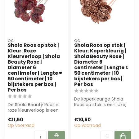
QC
QC
Shola Roos op stok |
Shola Roos op stok |
Kleur: Roze
Kleur: Koperkleurig |
Kleurverloop | Shola
Shola Beauty Rose |
Beauty Rose |
Diameter 6
Diameter 6
centimeter | Lengte ±
centimeter | Lengte ±
50 centimeter | 10
50 centimeter | 10
bijstekers per bos |
bijstekers per bos |
Per bos
Per bos
De koperkleurige Shola
De Shola Beauty Roos in
Roos op stok is een luxe,
roze kleurverloop is een
onderhoudsarme
luxe kunstbloem van
kunstbloem van 5...
€11,50
€10,50
natuurlijk ...
Op voorraad
Op voorraad