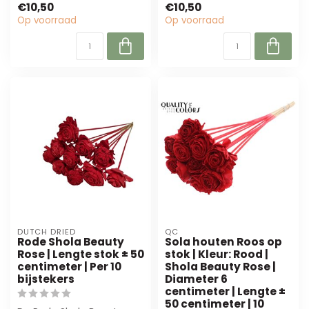
€10,50
€10,50
duurzame kwa...
du...
Op voorraad
Op voorraad
DUTCH DRIED
QC
Rode Shola Beauty
Sola houten Roos op
Rose | Lengte stok ± 50
stok | Kleur: Rood |
centimeter | Per 10
Shola Beauty Rose |
bijstekers
Diameter 6
centimeter | Lengte ±
50 centimeter | 10