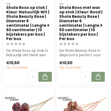
QC
QC
Shola Roos op stok |
Shola Roos met was
Kleur: Natuurlijk Wit |
op stok | Kleur: Rood |
Shola Beauty Rose |
Shola Beauty Rose |
Diameter 6
Diameter 6
centimeter | Lengte ±
centimeter | Lengte ±
50 centimeter | 10
50 centimeter | 10
bijstekers per bos |
bijstekers per bos |
Per bos
Per bos
De Shola Roos op stok in
De Shola Beauty Rose in
Natuurlijk Wit biedt een
dieprood is perfect voor
onderhoudsarme,
professionals. Met een
€10,50
€10,50
realistische b...
realisti...
Op voorraad
Op voorraad