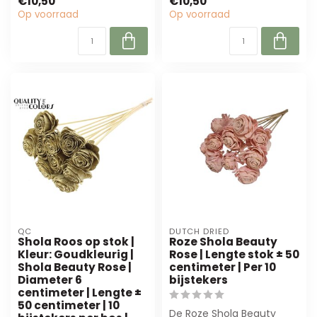
€10,50
€10,50
kunstbloem van 50 cm.
van natuurlijk s...
Op voorraad
Op voorraad
Perfect ...
QC
DUTCH DRIED
Shola Roos op stok |
Roze Shola Beauty
Kleur: Goudkleurig |
Rose | Lengte stok ± 50
Shola Beauty Rose |
centimeter | Per 10
Diameter 6
bijstekers
centimeter | Lengte ±
50 centimeter | 10
De Roze Shola Beauty