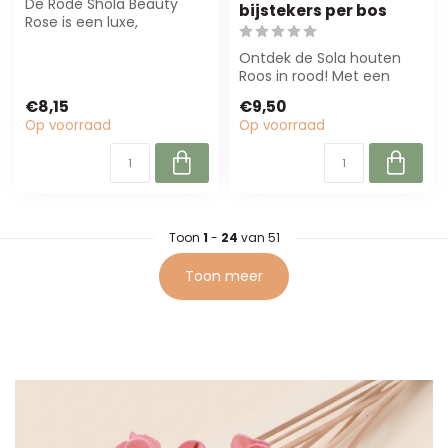
De Rode Shola Beauty
bijstekers per bos
Rose is een luxe,
gedroogde bloem van 50
cm, perfect voor b...
Ontdek de Sola houten
Roos in rood! Met een
diameter van 6 cm en
€8,15
€9,50
een lengte van ...
Op voorraad
Op voorraad
Toon
1
-
24
van 51
Toon meer