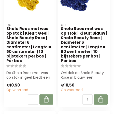
QC
QC
Shola Roos met was
Shola Roos met was
op stok | Kleur: Geel |
op stok | Kleur: Blauw |
Shola Beauty Rose |
Shola Beauty Rose |
Diameter 6
Diameter 6
centimeter | Lengte ±
centimeter | Lengte ±
50 centimeter | 10
50 centimeter | 10
bijstekers per bos |
bijstekers per bos |
Per bos
Per bos
De Shola Roos met was
Ontdek de Shola Beauty
op stok in geel biedt een
Rose in blauw: een
realistische uitstraling en
duurzame,
€10,50
€10,50
is o...
onderhoudsarme
Op voorraad
Op voorraad
kunstbloem va...