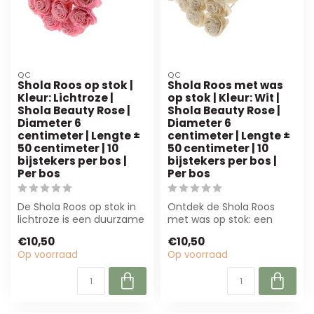
QC
QC
Shola Roos op stok |
Shola Roos met was
Kleur: Lichtroze |
op stok | Kleur: Wit |
Shola Beauty Rose |
Shola Beauty Rose |
Diameter 6
Diameter 6
centimeter | Lengte ±
centimeter | Lengte ±
50 centimeter | 10
50 centimeter | 10
bijstekers per bos |
bijstekers per bos |
Per bos
Per bos
De Shola Roos op stok in
Ontdek de Shola Roos
lichtroze is een duurzame
met was op stok: een
kunstbloem, perfect voor
duurzame, witte bloem
€10,50
€10,50
bloe...
van 6 cm, perfec...
Op voorraad
Op voorraad