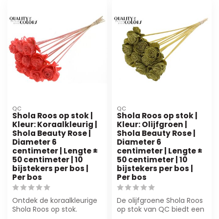
QC
QC
Shola Roos op stok |
Shola Roos op stok |
Kleur: Koraalkleurig |
Kleur: Olijfgroen |
Shola Beauty Rose |
Shola Beauty Rose |
Diameter 6
Diameter 6
centimeter | Lengte ±
centimeter | Lengte ±
50 centimeter | 10
50 centimeter | 10
bijstekers per bos |
bijstekers per bos |
Per bos
Per bos
Ontdek de koraalkleurige
De olijfgroene Shola Roos
Shola Roos op stok.
op stok van QC biedt een
Natuurlijke esthetiek,
levensechte uitstraling en