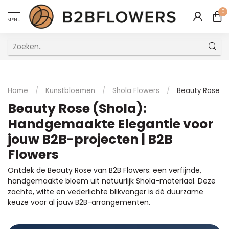
0
MENU
Uitstekende Meertalige Klantenservice
Home
/
Kunstbloemen
/
Shola Flowers
/
Beauty Rose
Beauty Rose (Shola):
Handgemaakte Elegantie voor
jouw B2B-projecten | B2B
Flowers
Ontdek de Beauty Rose van B2B Flowers: een verfijnde,
handgemaakte bloem uit natuurlijk Shola-materiaal. Deze
zachte, witte en vederlichte blikvanger is dé duurzame
keuze voor al jouw B2B-arrangementen.