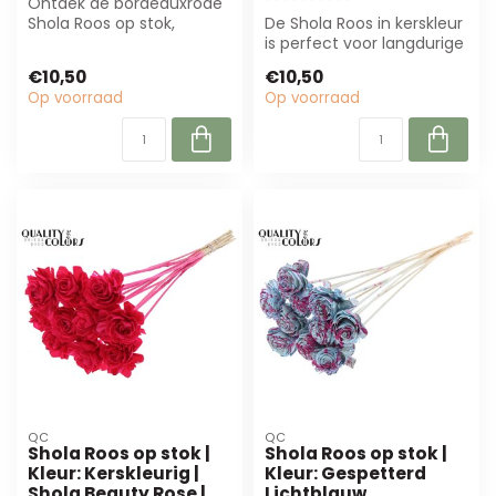
Ontdek de bordeauxrode
Shola Roos op stok,
De Shola Roos in kerskleur
perfect voor bloemisten
is perfect voor langdurige
en interieuro...
decoratie. Gemaakt van
€10,50
€10,50
nat...
Op voorraad
Op voorraad
QC
QC
Shola Roos op stok |
Shola Roos op stok |
Kleur: Kerskleurig |
Kleur: Gespetterd
Shola Beauty Rose |
Lichtblauw