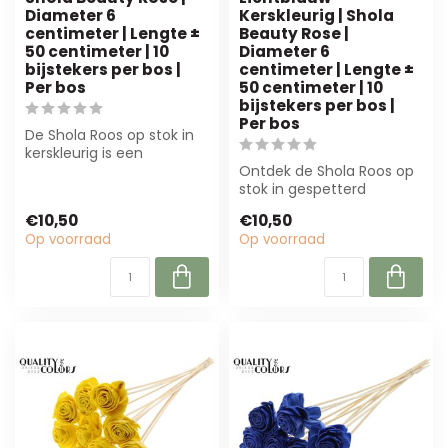
Diameter 6
Kerskleurig | Shola
centimeter | Lengte ±
Beauty Rose |
50 centimeter | 10
Diameter 6
bijstekers per bos |
centimeter | Lengte ±
Per bos
50 centimeter | 10
bijstekers per bos |
Per bos
De Shola Roos op stok in
kerskleurig is een
duurzaam alternatief
Ontdek de Shola Roos op
voor verse roze...
stok in gespetterd
lichtblauw en kerskleurig.
€10,50
€10,50
Perfect vo...
Op voorraad
Op voorraad