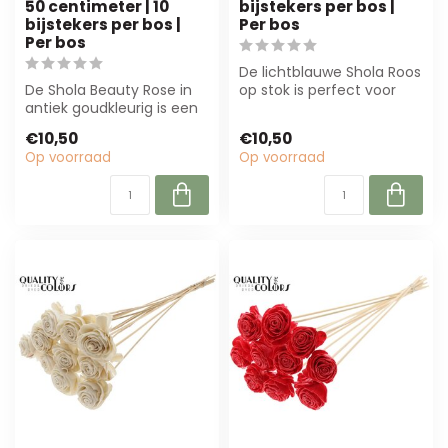
50 centimeter | 10
bijstekers per bos |
bijstekers per bos |
Per bos
Per bos
De lichtblauwe Shola Roos
De Shola Beauty Rose in
op stok is perfect voor
antiek goudkleurig is een
bloemisten en
hoogwaardige
interieurontwerp...
€10,50
€10,50
kunstbloem, perfe...
Op voorraad
Op voorraad