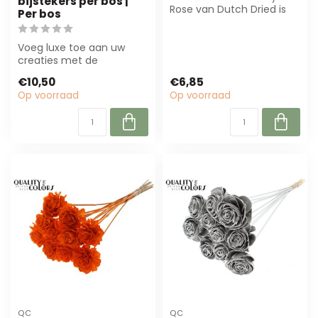
bijstekers per bos |
Rose van Dutch Dried is
Per bos
een hoogwaardige,
natuurlijk gedroo...
Voeg luxe toe aan uw
creaties met de
goudkleurige Shola
€10,50
€6,85
Beauty Rose. Duurzaam,
Op voorraad
Op voorraad
o...
QC
QC