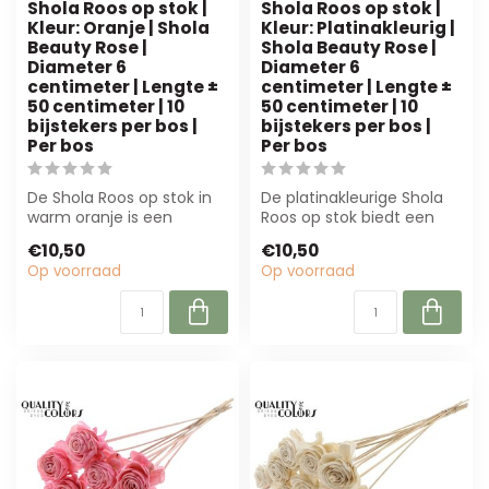
Shola Roos op stok |
Shola Roos op stok |
Kleur: Oranje | Shola
Kleur: Platinakleurig |
Beauty Rose |
Shola Beauty Rose |
Diameter 6
Diameter 6
centimeter | Lengte ±
centimeter | Lengte ±
50 centimeter | 10
50 centimeter | 10
bijstekers per bos |
bijstekers per bos |
Per bos
Per bos
De Shola Roos op stok in
De platinakleurige Shola
warm oranje is een
Roos op stok biedt een
natuurlijke kunstbloem
luxe uitstraling met
€10,50
€10,50
van 6 cm diam...
duurzame sh...
Op voorraad
Op voorraad