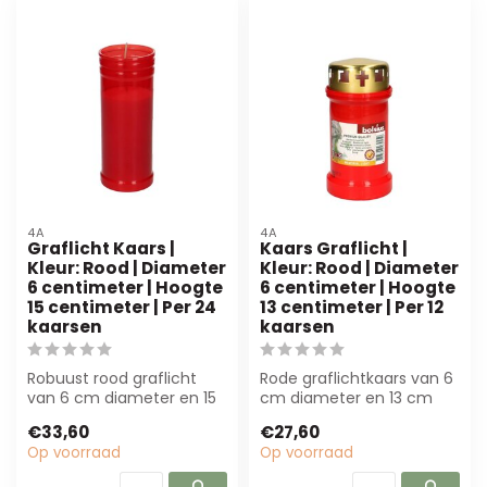
4A
4A
Graflicht Kaars |
Kaars Graflicht |
Kleur: Rood | Diameter
Kleur: Rood | Diameter
6 centimeter | Hoogte
6 centimeter | Hoogte
15 centimeter | Per 24
13 centimeter | Per 12
kaarsen
kaarsen
Robuust rood graflicht
Rode graflichtkaars van 6
van 6 cm diameter en 15
cm diameter en 13 cm
cm hoog, per 24 stuks.
hoog, verpakt per 12 stuks.
€33,60
€27,60
Gemaakt va...
Perfe...
Op voorraad
Op voorraad