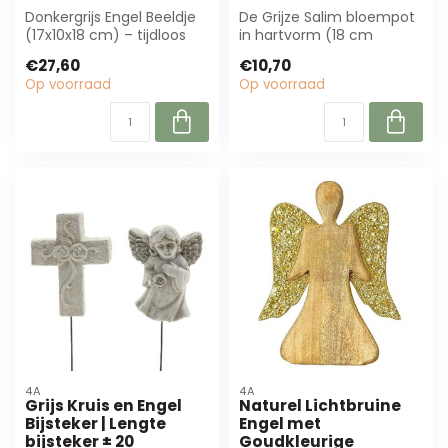
Donkergrijs Engel Beeldje
De Grijze Salim bloempot
(17x10x18 cm) – tijdloos
in hartvorm (18 cm
decoratief voor
diameter, 8 cm hoog) is
€27,60
€10,70
rouwarrangeme...
perfect voor...
Op voorraad
Op voorraad
4A
4A
Grijs Kruis en Engel
Naturel Lichtbruine
Bijsteker | Lengte
Engel met
bijsteker ± 20
Goudkleurige