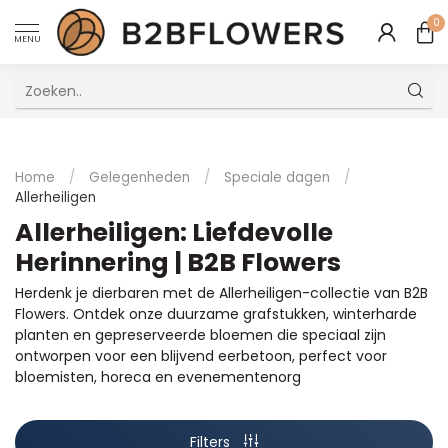
0
MENU
Uitstekende Meertalige Klantenservice
Home
/
Gelegenheden
/
Speciale dagen
/
Allerheiligen
Allerheiligen: Liefdevolle
Herinnering | B2B Flowers
Herdenk je dierbaren met de Allerheiligen-collectie van B2B
Flowers. Ontdek onze duurzame grafstukken, winterharde
planten en gepreserveerde bloemen die speciaal zijn
ontworpen voor een blijvend eerbetoon, perfect voor
bloemisten, horeca en evenementenorg
Filters