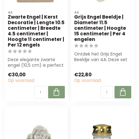
4A
4A
Zwarte Engel | Kerst
Grijs Engel Beeldje |
Decoratie | Lengte 10.5
Diameter 11.5
centimeter | Breedte
centimeter | Hoogte
4.5 centimeter |
15 centimeter | Per 4
Hoogte 11 centimeter |
engelen
Per 12 engels
Ontdek het Grijs Engel
Deze elegante zwarte
Beeldje van 4A. Deze set
engel (10,5 cm) is perfect
van 4 elegante engelen
voor kerstdecoraties en
(11,5 cm ...
€30,00
€22,80
rouwarra...
Op voorraad
Op voorraad