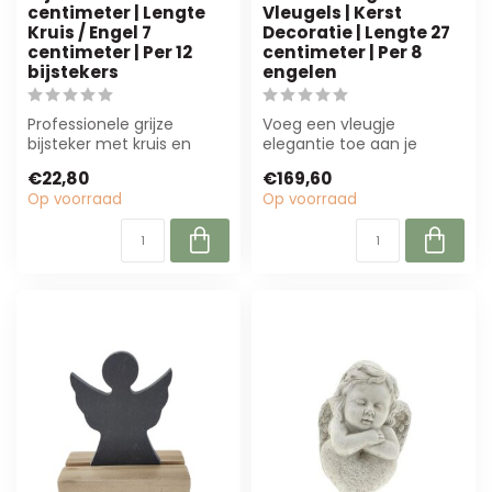
centimeter | Lengte
Vleugels | Kerst
Kruis / Engel 7
Decoratie | Lengte 27
centimeter | Per 12
centimeter | Per 8
bijstekers
engelen
Professionele grijze
Voeg een vleugje
bijsteker met kruis en
elegantie toe aan je
engel, 20 cm lang. Perfect
kerstdecoratie met deze
€22,80
€169,60
voor uitv...
lichtbruine engele...
Op voorraad
Op voorraad