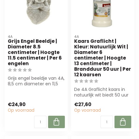
4A
4A
Grijs Engel Beeldje |
Kaars Graflicht |
Diameter 8.5
Kleur: Natuurlijk Wit |
centimeter | Hoogte
Diameter 6
11.5 centimeter | Per 6
centimeter | Hoogte
engelen
13 centimeter |
Brandduur 50 uur | Per
12 kaarsen
Grijs engel beeldje van 4A,
8,5 cm diameter en 11,5
cm hoog. Perfect voor
De 4A Graflicht kaars in
rouwar...
natuurlijk wit biedt 50 uur
brandduur en een rustige
€24,90
€27,60
vl...
Op voorraad
Op voorraad