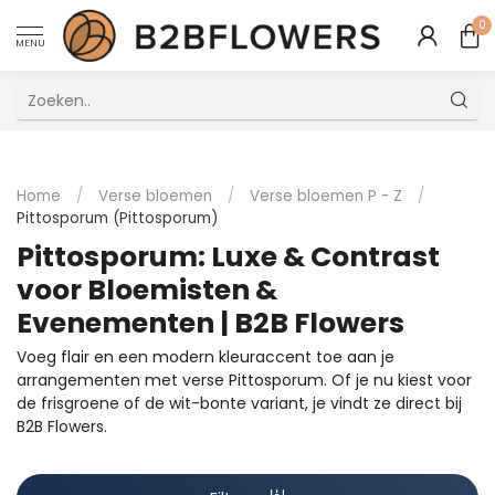
0
MENU
Uitstekende Meertalige Klantenservice
Home
/
Verse bloemen
/
Verse bloemen P - Z
/
Pittosporum (Pittosporum)
Pittosporum: Luxe & Contrast
voor Bloemisten &
Evenementen | B2B Flowers
Voeg flair en een modern kleuraccent toe aan je
arrangementen met verse Pittosporum. Of je nu kiest voor
de frisgroene of de wit-bonte variant, je vindt ze direct bij
B2B Flowers.