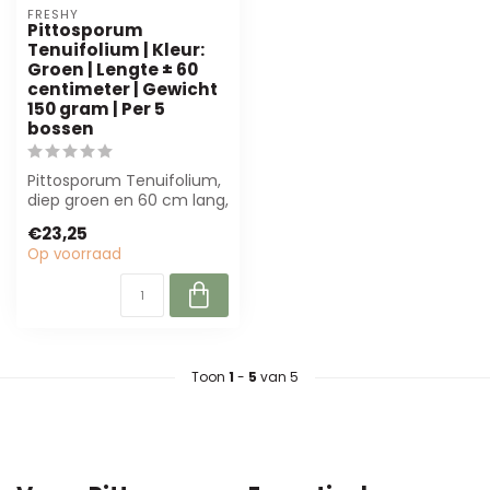
FRESHY
Pittosporum
Tenuifolium | Kleur:
Groen | Lengte ± 60
centimeter | Gewicht
150 gram | Per 5
bossen
Pittosporum Tenuifolium,
diep groen en 60 cm lang,
perfect voor boeketten
€23,25
en dec...
Op voorraad
Toon
1
-
5
van 5