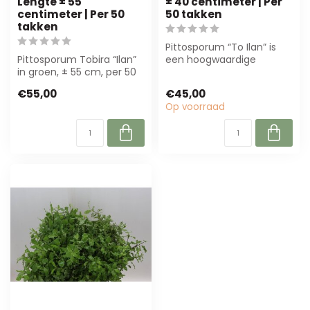
Lengte ± 55
± 40 centimeter | Per
centimeter | Per 50
50 takken
takken
Pittosporum “To Ilan” is
Pittosporum Tobira “Ilan”
een hoogwaardige
in groen, ± 55 cm, per 50
groentak van 40 cm met
takken. Perfect voor
glanzende, groe...
€55,00
€45,00
bloemst...
Op voorraad