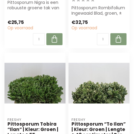
Pittosporum Nigra is een
robuuste groene tak van
Pittosporum Rombifolium
50 cm, perfect voor
Ingewaaid Blad, groen, ±
bloemisten ...
50 cm. Perfect voor
€25,75
€32,75
bloemisten ...
Op voorraad
Op voorraad
FRESHY
FRESHY
Pittosporum Tobira
Pittosporum “To Ilan”
“Ilan” | Kleur: Groen |
| Kleur: Groen | Lengte