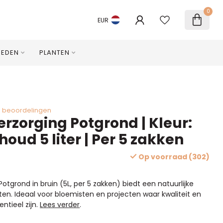
0
EUR
HEDEN
PLANTEN
0 beoordelingen
zorging Potgrond | Kleur:
nhoud 5 liter | Per 5 zakken
Op voorraad (302)
tgrond in bruin (5L, per 5 zakken) biedt een natuurlijke
ten. Ideaal voor bloemisten en projecten waar kwaliteit en
ntieel zijn.
Lees verder
.