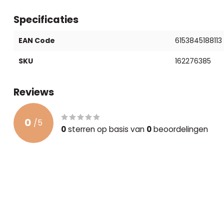
Specificaties
EAN Code
6153845188113
SKU
162276385
Reviews
0
/
5
0
sterren op basis van
0
beoordelingen