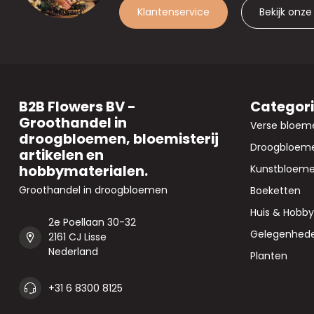
Klantenservice
Bekijk onze
B2B Flowers BV -
Categor
Groothandel in
Verse bloem
droogbloemen, bloemisterij
Droogbloem
artikelen en
hobbymaterialen.
Kunstbloem
Groothandel in droogbloemen
Boeketten
Huis & Hobby
2e Poellaan 30-32
Gelegenhed
2161 CJ Lisse
Nederland
Planten
+31 6 8300 8125