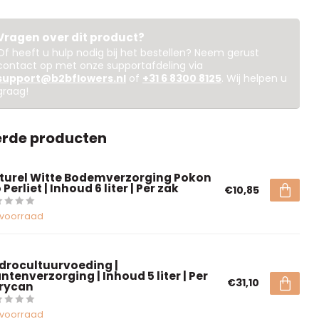
Vragen over dit product?
Of heeft u hulp nodig bij het bestellen? Neem gerust
contact op met onze supportafdeling via
support@b2bflowers.nl
of
+31 6 8300 8125
. Wij helpen u
graag!
erde producten
turel Witte Bodemverzorging Pokon
 Perliet | Inhoud 6 liter | Per zak
€10,85
voorraad
drocultuurvoeding |
ntenverzorging | Inhoud 5 liter | Per
€31,10
rrycan
voorraad