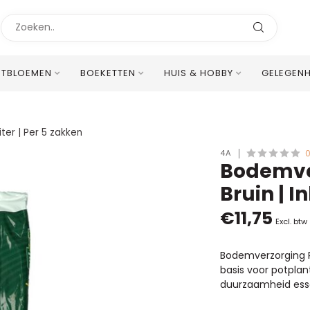
STBLOEMEN
BOEKETTEN
HUIS & HOBBY
GELEGEN
Uitstekende Meertalige Klantenservice
iter | Per 5 zakken
4A
Bodemver
Bruin | I
€11,75
Excl. btw
Bodemverzorging Po
basis voor potplan
duurzaamheid esse