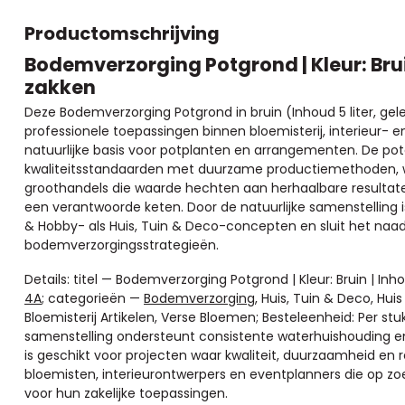
Productomschrijving
Bodemverzorging Potgrond | Kleur: Bruin 
zakken
Deze Bodemverzorging Potgrond in bruin (Inhoud 5 liter, gele
professionele toepassingen binnen bloemisterij, interieur- 
natuurlijke basis voor potplanten en arrangementen. De p
kwaliteitsstandaarden met duurzame productiemethoden, waa
groothandels die waarde hechten aan herhaalbare resultate
een verantwoorde keten. Door de natuurlijke samenstelling is
& Hobby- als Huis, Tuin & Deco-concepten en sluit het naad
bodemverzorgingsstrategieën.
Details: titel — Bodemverzorging Potgrond | Kleur: Bruin | Inho
4A
; categorieën —
Bodemverzorging
, Huis, Tuin & Deco, Hui
Bloemisterij Artikelen, Verse Bloemen; Besteleenheid: Per stuk; 
samenstelling ondersteunt consistente waterhuishouding en 
is geschikt voor projecten waar kwaliteit, duurzaamheid en 
bloemisten, interieurontwerpers en eventplanners die op z
voor hun zakelijke toepassingen.