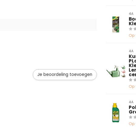
4A
Bo
Kle
Op 
4A
Ku
PL
Kl
Le
cen
Je beoordeling toevoegen
Op 
4A
Po
Gro
Op 