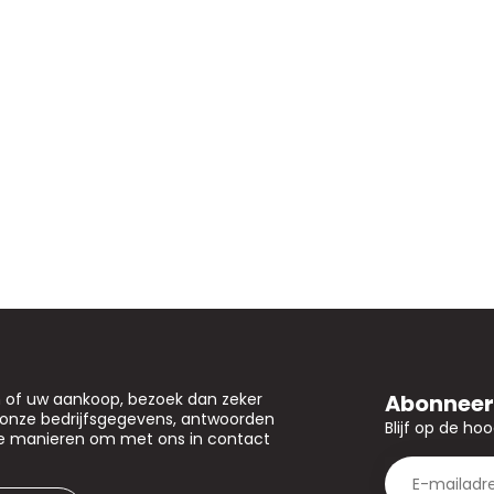
Abonneer 
n of uw aankoop, bezoek dan zeker
u onze bedrijfsgegevens, antwoorden
Blijf op de ho
de manieren om met ons in contact