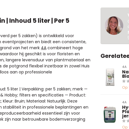
| Inhoud 5 liter | Per 5
verd per 5 zakken) is ontwikkeld voor
en eventprojecten en biedt een consistente,
otgrond van het merk
4A
combineert hoge
rdoor hij geschikt is voor floristen en
Gerelate
n, langere levensduur van plantmateriaal en
 de potgrond flexibel inzetbaar in zowel Huis
4A
Na
loos aan op professionele
Bio
Op 
ud: 5 liter | Verpakking: per 5 zakken; merk —
s & Hobby; filters en specificaties — Product:
Kleur: Bruin; Materiaal: Natuurlijk. Deze
4A
stabiliteit in professionele beplantingen en
Hy
Pla
reproduceerbaarheid essentieel zijn voor
je
oek zijn naar betrouwbare bodemverzorging
Op 