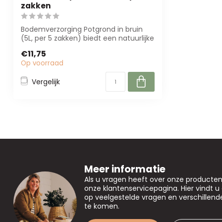
zakken
Bodemverzorging Potgrond in bruin
(5L, per 5 zakken) biedt een natuurlijke
basis...
€11,75
Op voorraad
Vergelijk
Meer informatie
Als u vragen heeft over onze producte
onze klantenservicepagina. Hier vindt 
op veelgestelde vragen en verschillen
te komen.