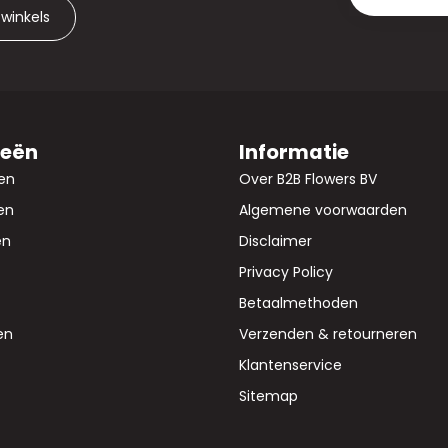
 winkels
ieën
Informatie
en
Over B2B Flowers BV
en
Algemene voorwaarden
en
Disclaimer
Privacy Policy
Betaalmethoden
en
Verzenden & retourneren
Klantenservice
Sitemap