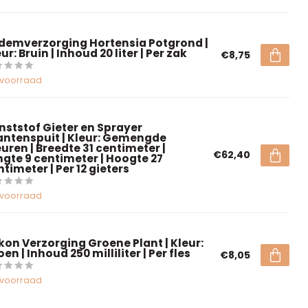
demverzorging Hortensia Potgrond |
ur: Bruin | Inhoud 20 liter | Per zak
€8,75
voorraad
nststof Gieter en Sprayer
antenspuit | Kleur: Gemengde
euren | Breedte 31 centimeter |
€62,40
ngte 9 centimeter | Hoogte 27
timeter | Per 12 gieters
voorraad
kon Verzorging Groene Plant | Kleur:
en | Inhoud 250 milliliter | Per fles
€8,05
voorraad