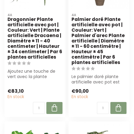
4A
4A
Dragonnier Plante
Palmier doré Plante
artificielle avec pot |
artificielle avec pot |
Couleur: Vert | Plante
Couleur: Vert |
artificielle Dracaena |
Palmier d'arec Plante
Diamètre ± 11 - 40
artificielle | Diamètre
centimeter | Hauteur
± 11 - 60 centimètre |
± 34 centimeter | Par 6
Hauteur ± 45
plantes artificielles
centimètre | Par 6
plantes artificielles
Ajoutez une touche de
vert avec la plante
Le palmier doré plante
artificielle Dracaena
artificielle avec pot est
draco ! Cette Dr...
parfait pour chaque
€83,10
€90,00
espace. Ave...
En stock
En stock