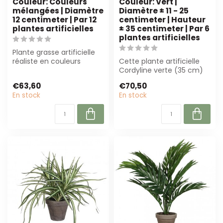
Couleur: Couleurs
Couleur: Vert |
mélangées | Diamètre
Diamètre ± 11 - 25
12 centimeter | Par 12
centimeter | Hauteur
plantes artificielles
± 35 centimeter | Par 6
plantes artificielles
Plante grasse artificielle
réaliste en couleurs
Cette plante artificielle
mélangées, Ø 12 cm.
Cordyline verte (35 cm)
Parfait pour...
est parfaite pour un
€63,60
€70,50
usage pro...
En stock
En stock