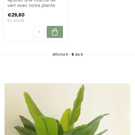
Ajoutez une touche de
vert avec notre plante
artificielle cactus ! De
€29,60
haute qual...
En stock
Affiche
1
-
9
de 9