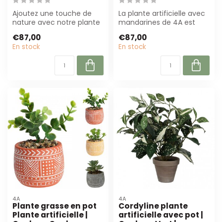
Ajoutez une touche de
La plante artificielle avec
nature avec notre plante
mandarines de 4A est
artificielle avec des
une décoration réaliste
€87,00
€87,00
pêches! D'u...
de 72 c...
En stock
En stock
4A
4A
Plante grasse en pot
Cordyline plante
Plante artificielle |
artificielle avec pot |