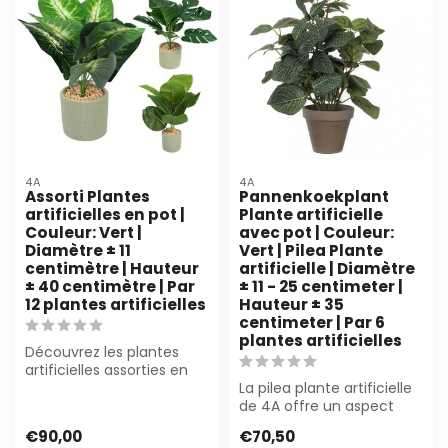
4A
4A
Assorti Plantes
Pannenkoekplant
artificielles en pot |
Plante artificielle
Couleur: Vert |
avec pot | Couleur:
Diamètre ± 11
Vert | Pilea Plante
centimètre | Hauteur
artificielle | Diamètre
± 40 centimètre | Par
± 11 - 25 centimeter |
12 plantes artificielles
Hauteur ± 35
centimeter | Par 6
plantes artificielles
Découvrez les plantes
artificielles assorties en
pot de 4A ! Sans
La pilea plante artificielle
entretien, dur...
de 4A offre un aspect
réaliste sans entretien.
€90,00
€70,50
Parf...