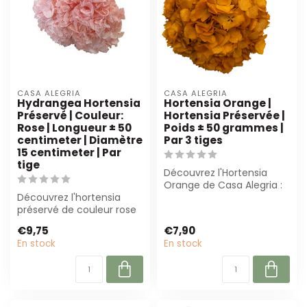
CASA ALEGRIA
CASA ALEGRIA
Hydrangea Hortensia
Hortensia Orange |
Préservé | Couleur:
Hortensia Préservée |
Rose | Longueur ± 50
Poids ± 50 grammes |
centimeter | Diamètre
Par 3 tiges
15 centimeter | Par
tige
Découvrez l'Hortensia
Orange de Casa Alegria :
Découvrez l'hortensia
magnifiquement
préservé de couleur rose
préservé, durable ...
pâle. D'une longueur de
€9,75
€7,90
50 cm et ...
En stock
En stock