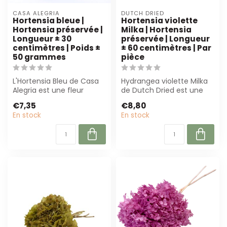
CASA ALEGRIA
DUTCH DRIED
Hortensia bleue |
Hortensia violette
Hortensia préservée |
Milka | Hortensia
Longueur ± 30
préservée | Longueur
centimètres | Poids ±
± 60 centimètres | Par
50 grammes
pièce
L'Hortensia Bleu de Casa
Hydrangea violette Milka
Alegria est une fleur
de Dutch Dried est une
élégante et préservée de
fleur préservée de haute
€7,35
€8,80
30 cm. D...
qualité...
En stock
En stock