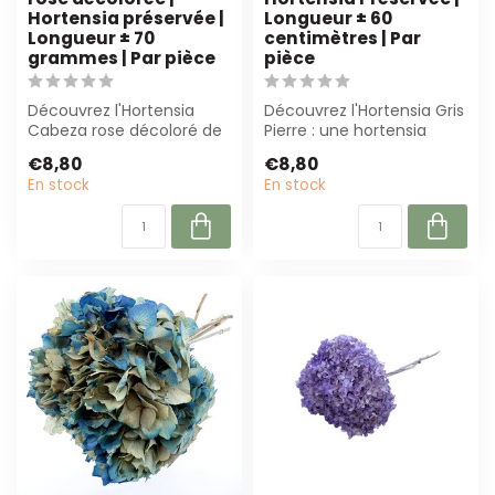
Hortensia préservée |
Longueur ± 60
Longueur ± 70
centimètres | Par
grammes | Par pièce
pièce
Découvrez l'Hortensia
Découvrez l'Hortensia Gris
Cabeza rose décoloré de
Pierre : une hortensia
Casa Alegria. Cet
préservée de 60 cm de
€8,80
€8,80
hortensia durabl...
long ave...
En stock
En stock