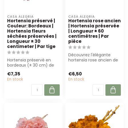
CASA ALEGRIA
CASA ALEGRIA
Hortensia préservé |
Hortensia rose ancien
Couleur: Bordeaux |
| Hortensia préservée
Hortensia fleurs
| Longueur ± 60
séchées préservées |
centimètres | Par
Longueur ± 30
pièce
centimeter | Par tige
Découvrez l'élégante
Hortensia préservé en
hortensia rose ancien de
bordeaux (± 30 cm) de
Casa Alegria. Cette
Casa Alegria. Parfait pour
hortensia prés...
€7,35
€6,50
l'art flo...
En stock
En stock