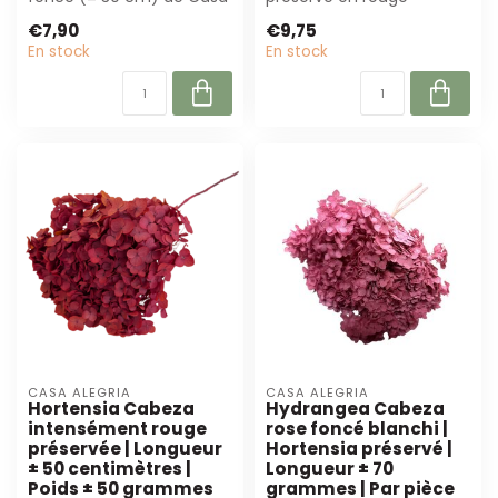
Alegria. Peu d'entretien,
intense. Avec une
€7,90
€9,75
couleu...
longueur de 50 cm et u...
En stock
En stock
CASA ALEGRIA
CASA ALEGRIA
Hortensia Cabeza
Hydrangea Cabeza
intensément rouge
rose foncé blanchi |
préservée | Longueur
Hortensia préservé |
± 50 centimètres |
Longueur ± 70
Poids ± 50 grammes
grammes | Par pièce