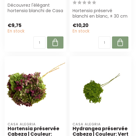
Découvrez l'élégant
hortensia blanchi de Casa
Hortensia préservé
Alegria. Cette fleur
blanchi en blanc, ± 30 cm
préservée de ...
de long et 50 g lourd.
€9,75
€10,20
Parfait pour...
En stock
En stock
CASA ALEGRIA
CASA ALEGRIA
Hortensia préservée
Hydrangea préservée
Cabeza | Couleur:
Cabeza | Couleur: Vert