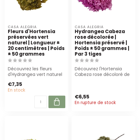
CASA ALEGRIA
CASA ALEGRIA
Fleurs d'Hortensia
Hydrangea Cabeza
préservées vert
rose décolorée |
naturel | Longueur ±
Hortensia préservé |
20 centimètres | Poids
Poids ± 50 grammes |
± 50 grammes
Par 3 tiges
Découvrez les fleurs
Découvrez l'Hortensia
d'Hydrangea vert naturel
Cabeza rose décoloré de
préservées de Casa
Casa Alegria. Ces
€7,35
Alegria. Parfai...
hortensias prése...
En stock
€6,55
En rupture de stock