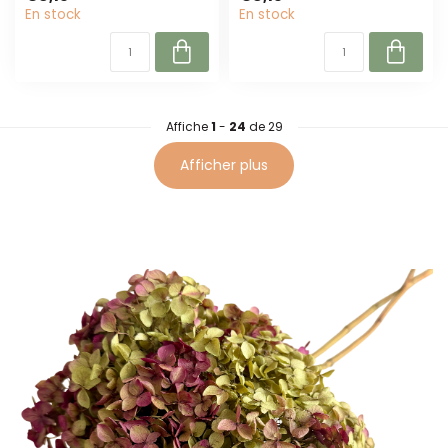
durable sans entret...
En stock
En stock
Affiche
1
-
24
de 29
Afficher plus