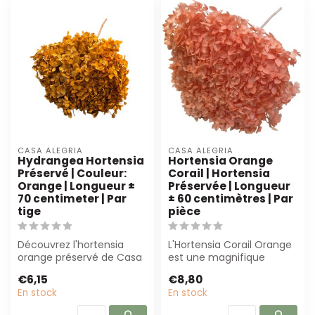
CASA ALEGRIA
CASA ALEGRIA
Hydrangea Hortensia
Hortensia Orange
Préservé | Couleur:
Corail | Hortensia
Orange | Longueur ±
Préservée | Longueur
70 centimeter | Par
± 60 centimètres | Par
tige
pièce
Découvrez l'hortensia
L'Hortensia Corail Orange
orange préservé de Casa
est une magnifique
Alegria. Avec une
hortensia préservée avec
€6,15
€8,80
longueur de 70 c...
une couleu...
En stock
En stock