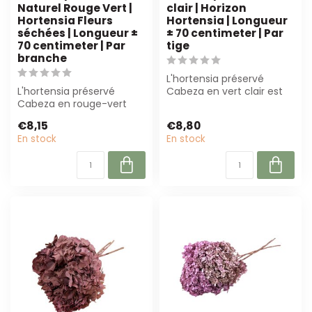
Naturel Rouge Vert |
clair | Horizon
Hortensia Fleurs
Hortensia | Longueur
séchées | Longueur ±
± 70 centimeter | Par
70 centimeter | Par
tige
branche
L'hortensia préservé
L'hortensia préservé
Cabeza en vert clair est
Cabeza en rouge-vert
parfait pour les
offre une beauté durable
compositions flor...
€8,15
€8,80
pour les fleu...
En stock
En stock