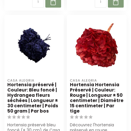
CASA ALEGRIA
CASA ALEGRIA
Hortensia préservé |
Hortensia Hortensia
Couleur: Bleu foncé |
Préservé | Couleur:
Hydrangea fleurs
Rouge | Longueur ± 50
séchées | Longueur ±
centimeter | Diamètre
30 centimeter | Poids
15 centimeter | Par
50 gram | Par bos
tige
Hortensia préservé bleu
Découvrez l'hortensia
foncé (± 30 cm) de Casa
préservé en rouge