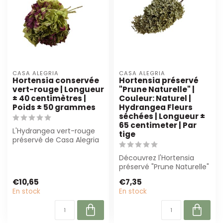
CASA ALEGRIA
CASA ALEGRIA
Hortensia conservée
Hortensia préservé
vert-rouge | Longueur
"Prune Naturelle" |
± 40 centimètres |
Couleur: Naturel |
Poids ± 50 grammes
Hydrangea Fleurs
séchées | Longueur ±
65 centimeter | Par
L'Hydrangea vert-rouge
tige
préservé de Casa Alegria
ajoute une touche de
raffinement...
Découvrez l'Hortensia
préservé "Prune Naturelle"
de Casa Alegria. Avec une
€10,65
€7,35
longu...
En stock
En stock