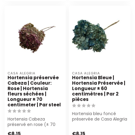
CASA ALEGRIA
CASA ALEGRIA
Hortensia préservée
Hortensia Bleue |
Cabeza | Couleur:
Hortensia Préservée |
Rose | Hortensia
Longueur ± 60
fleurs séchées |
centimètres | Par 2
Longueur ± 70
pièces
centimeter | Par steel
Hortensia bleu foncé
Hortensia Cabeza
préservée de Casa Alegria
préservé en rose (± 70
(± 60 cm). Parfait pour
cm) offre une beauté
les fleur...
€8,15
€8,15