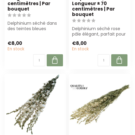
centimètres | Par
Longueur ± 70
bouquet
centimètres | Par
bouquet
Delphinium séché dans
des teintes bleues
Delphinium séché rose
élégantes, ± 70 cm de
pâle élégant, parfait pour
long. Parfait pou...
l'intérieur et les
€8,00
€8,00
événements. ...
En stock
En stock