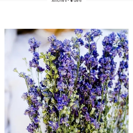
Affiche
1
-
6
de 6