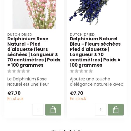
DUTCH DRIED
DUTCH DRIED
Delphinium Rose
Delphinium Naturel
Naturel - Pied
Bleu - Fleurs séchées
d'alouette fleurs
Pied d'alouette |
séchées | Longueur ±
Longueur ± 70
70 centimètres | Poids
centimètres | Poids ±
± 100 grammes
100 grammes
Le Delphinium Rose
Ajoutez une touche
Naturel est une fleur
d'élégance naturelle avec
séchée élégante de 70
le Delphinium Bleu
€7,70
€7,70
cm. Parfait pour ...
Naturel. Ces fle...
En stock
En stock