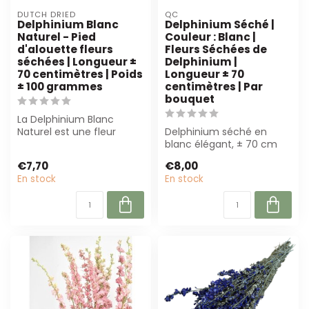
DUTCH DRIED
QC
Delphinium Blanc
Delphinium Séché |
Naturel - Pied
Couleur : Blanc |
d'alouette fleurs
Fleurs Séchées de
séchées | Longueur ±
Delphinium |
70 centimètres | Poids
Longueur ± 70
± 100 grammes
centimètres | Par
bouquet
La Delphinium Blanc
Naturel est une fleur
Delphinium séché en
séchée élégante de 70
blanc élégant, ± 70 cm
cm. Parfaite pou...
de long. Parfait pour les
€7,70
€8,00
fleuristes ...
En stock
En stock