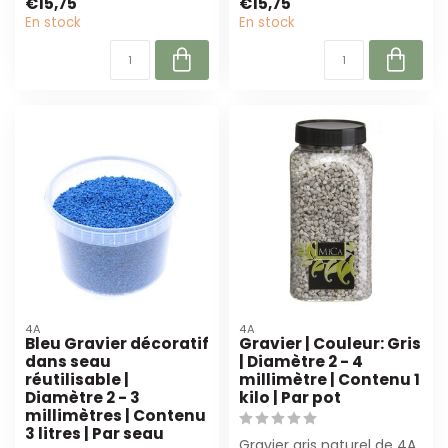
€15,75
€15,75
la fl...
En stock
En stock
4A
4A
Bleu Gravier décoratif
Gravier | Couleur: Gris
dans seau
| Diamètre 2 - 4
réutilisable |
millimètre | Contenu 1
Diamètre 2 - 3
kilo | Par pot
millimètres | Contenu
3 litres | Par seau
Gravier gris naturel de 4A,