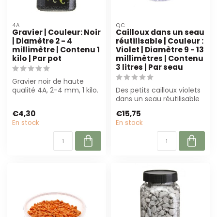
4A
QC
Gravier | Couleur: Noir
Cailloux dans un seau
| Diamètre 2 - 4
réutilisable | Couleur :
millimètre | Contenu 1
Violet | Diamètre 9 - 13
kilo | Par pot
millimètres | Contenu
3 litres | Par seau
Gravier noir de haute
qualité 4A, 2-4 mm, 1 kilo.
Des petits cailloux violets
Parfait pour les fleuristes
dans un seau réutilisable
et...
(3L) sont parfaits pour la...
€4,30
€15,75
En stock
En stock