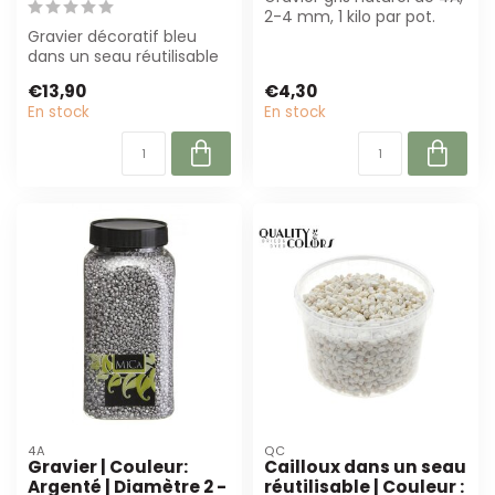
2-4 mm, 1 kilo par pot.
Gravier décoratif bleu
Parfait pour la
dans un seau réutilisable
fleuristerie...
(3L) ajoute de la couleur
€13,90
€4,30
et de...
En stock
En stock
4A
QC
Gravier | Couleur:
Cailloux dans un seau
Argenté | Diamètre 2 -
réutilisable | Couleur :