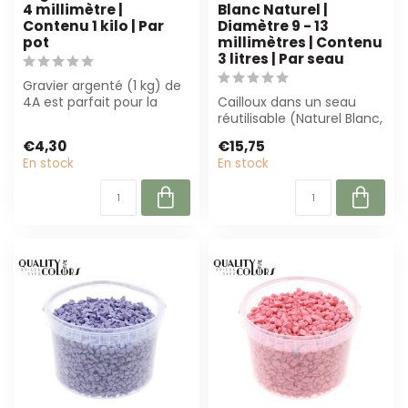
4 millimètre |
Blanc Naturel |
Contenu 1 kilo | Par
Diamètre 9 - 13
pot
millimètres | Contenu
3 litres | Par seau
Gravier argenté (1 kg) de
4A est parfait pour la
Cailloux dans un seau
décoration et la
réutilisable (Naturel Blanc,
composition fl...
9–13 mm, 3 litres) sont
€4,30
€15,75
parfa...
En stock
En stock