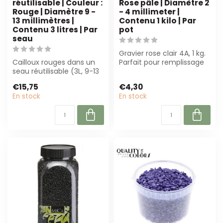
réutilisable | Couleur :
Rose pâle | Diamètre 2
Rouge | Diamètre 9 -
- 4 millimeter |
13 millimètres |
Contenu 1 kilo | Par
Contenu 3 litres | Par
pot
seau
Gravier rose clair 4A, 1 kg.
Cailloux rouges dans un
Parfait pour remplissage
seau réutilisable (3L, 9-13
de vase et décoration.
mm) offrent stabilité
Gra...
€15,75
€4,30
pour l...
En stock
En stock