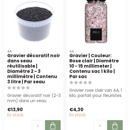
4A
4A
Gravier décoratif noir
Gravier | Couleur:
dans seau
Rose clair | Diamètre
réutilisable |
10 - 15 millimeter |
Diamètre 2 - 3
Contenu sac 1 kilo |
millimètre | Contenu
Par sac
3 litre | Par seau
Gravier rose clair van 4A, 1
Gravier décoratif noir (2-3
kilo, parfait pour fleuristes
mm) dans un seau
et designers d'intéri...
réutilisable de 3 liter.
€13,90
€4,30
Parfait po...
En stock
En stock