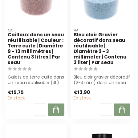
QC
4A
Cailloux dans un seau
Bleu clair Gravier
réutilisable | Couleur :
décoratif dans seau
Terre cuite | Diamètre
réutilisable |
9 - 13 millimètres |
Diamètre 2 - 3
Contenu 3 litres | Par
millimeter | Contenu
seau
3 liter | Par seau
Galets de terre cuite dans
Bleu clair gravier décoratif
un seau réutilisable (3L)
(2-3 mm) dans un seau
avec un diamètre de 9-13
réutilisable de 3 litres. Par...
€15,75
€13,90
mm...
En stock
En stock