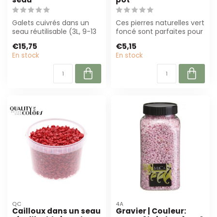
Galets cuivrés dans un
Ces pierres naturelles vert
seau réutilisable (3L, 9-13
foncé sont parfaites pour
mm) pour décoration et
la fleuristerie et la déco...
€15,75
€5,15
fleuri...
En stock
En stock
QC
4A
Cailloux dans un seau
Gravier | Couleur: