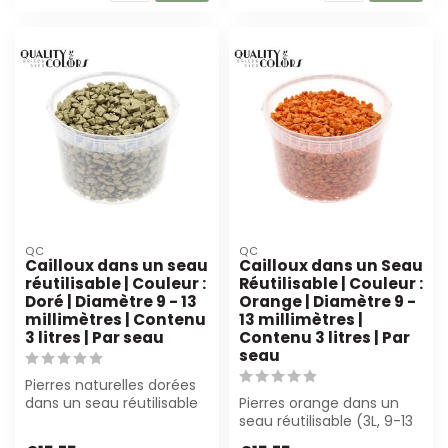
QC
QC
Cailloux dans un seau
Cailloux dans un Seau
réutilisable | Couleur :
Réutilisable | Couleur :
Doré | Diamètre 9 - 13
Orange | Diamètre 9 -
millimètres | Contenu
13 millimètres |
3 litres | Par seau
Contenu 3 litres | Par
seau
Pierres naturelles dorées
dans un seau réutilisable
Pierres orange dans un
(3L). Parfait pour les
seau réutilisable (3L, 9-13
fleur...
mm) sont parfaites pour