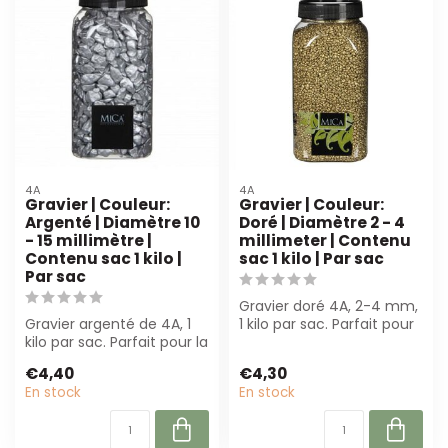
4A
4A
Gravier | Couleur:
Gravier | Couleur:
Argenté | Diamètre 10
Doré | Diamètre 2 - 4
- 15 millimètre |
millimeter | Contenu
Contenu sac 1 kilo |
sac 1 kilo | Par sac
Par sac
Gravier doré 4A, 2-4 mm,
Gravier argenté de 4A, 1
1 kilo par sac. Parfait pour
kilo par sac. Parfait pour la
la décoration, l'art flora...
fleuristerie, les projets...
€4,40
€4,30
En stock
En stock