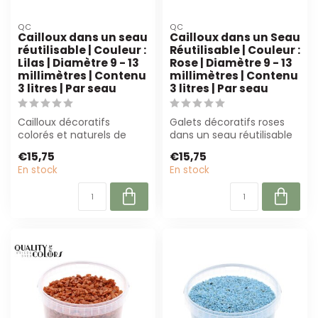
QC
QC
Cailloux dans un seau
Cailloux dans un Seau
réutilisable | Couleur :
Réutilisable | Couleur :
Lilas | Diamètre 9 - 13
Rose | Diamètre 9 - 13
millimètres | Contenu
millimètres | Contenu
3 litres | Par seau
3 litres | Par seau
Cailloux décoratifs
Galets décoratifs roses
colorés et naturels de
dans un seau réutilisable
couleur lilas (9-13 mm)
(3L). Parfait pour la
€15,75
€15,75
dans un seau ...
fleurist...
En stock
En stock