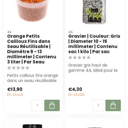
4A
4A
Orange Petits
Gravier | Couleur: Gris
Cailloux Fins dans
| Diameter 10 - 15
Seau Réutilisable |
millimeter | Contenu
Diamètre 9 - 13
sac 1 kilo | Par sac
millimeter | Contenu
3 liter | Par Seau
Gravier gris haut de
gamme 4A, idéal pour la
Petits cailloux fins orange
fleuristerie, le stylisme
dans un seau réutilisable
d'intérie...
(3L) sont parfaits pour
€13,90
€4,30
de...
En stock
En stock