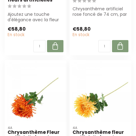
Chrysanthème artificiel
Ajoutez une touche
rose foncé de 74 cm, par
d'élégance avec la fleur
12 pièces. Idéal pour la
artificielle chrysanthème
décora...
€58,80
€58,80
blanche na...
En stock
En stock
4A
4A
Chrysanthème Fleur
Chrysanthème fleur