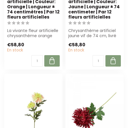
artificielle | Couleur:
artificielle | Couleur:
Orange | Longueur ±
Jaune | Longueur ± 74
74 centimètres | Par 12
centimeter | Par 12
fleurs artificielles
fleurs artificielles
La vivante fleur artificielle
Chrysanthème artificiel
chrysanthème orange
jaune vif de 74 cm, livré
(74 cm) est parfaite pour
par 12 pièces. Parfait pour
€58,80
€58,80
les ...
de...
En stock
En stock