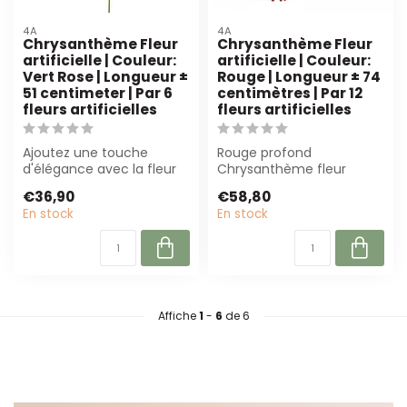
4A
4A
Chrysanthème Fleur
Chrysanthème Fleur
artificielle | Couleur:
artificielle | Couleur:
Vert Rose | Longueur ±
Rouge | Longueur ± 74
51 centimeter | Par 6
centimètres | Par 12
fleurs artificielles
fleurs artificielles
Ajoutez une touche
Rouge profond
d'élégance avec la fleur
Chrysanthème fleur
artificielle chrysanthème
artificielle de 4A, 74 cm
€36,90
€58,80
vert-rose....
de long. Par 12 pièce...
En stock
En stock
Affiche
1
-
6
de 6