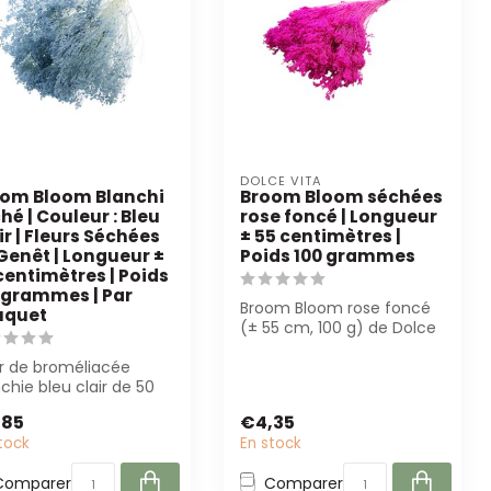
DOLCE VITA
om Bloom Blanchi
Broom Bloom séchées
hé | Couleur : Bleu
rose foncé | Longueur
ir | Fleurs Séchées
± 55 centimètres |
Genêt | Longueur ±
Poids 100 grammes
centimètres | Poids
 grammes | Par
Broom Bloom rose foncé
uquet
(± 55 cm, 100 g) de Dolce
Vita. Fleur séchée de
ur de broméliacée
haute qua...
chie bleu clair de 50
parfaite pour les
,85
€4,35
uets et...
tock
En stock
Comparer
Comparer