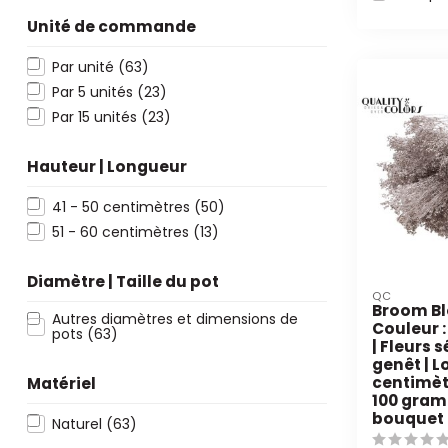
Unité de commande
Par unité
(63)
Par 5 unités
(23)
Par 15 unités
(23)
Hauteur | Longueur
41 - 50 centimètres
(50)
51 - 60 centimètres
(13)
Diamètre | Taille du pot
QC
Broom Bl
Autres diamètres et dimensions de
Couleur
pots
(63)
| Fleurs 
genêt | L
centimètr
Matériel
100 gram
bouquet
Naturel
(63)