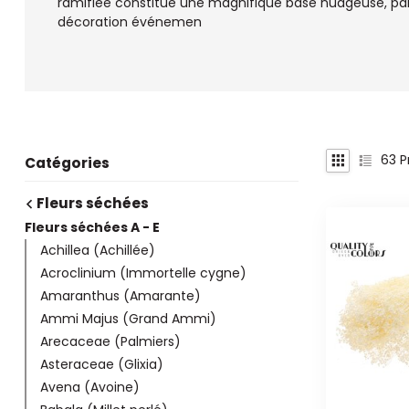
ramifiée constitue une magnifique base nuageuse, par
décoration événemen
63
P
Catégories
Fleurs séchées
Fleurs séchées A - E
Achillea (Achillée)
Acroclinium (Immortelle cygne)
Amaranthus (Amarante)
Ammi Majus (Grand Ammi)
Arecaceae (Palmiers)
Asteraceae (Glixia)
Avena (Avoine)