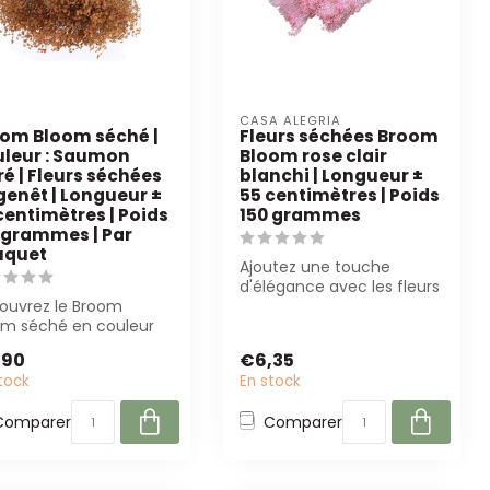
CASA ALEGRIA
om Bloom séché |
Fleurs séchées Broom
leur : Saumon
Bloom rose clair
ré | Fleurs séchées
blanchi | Longueur ±
genêt | Longueur ±
55 centimètres | Poids
centimètres | Poids
150 grammes
 grammes | Par
uquet
Ajoutez une touche
d'élégance avec les fleurs
ouvrez le Broom
séchées Broom Bloom
om séché en couleur
rose pâle de C...
mon givré ! Avec une
,90
€6,35
ueur de 50...
tock
En stock
Comparer
Comparer