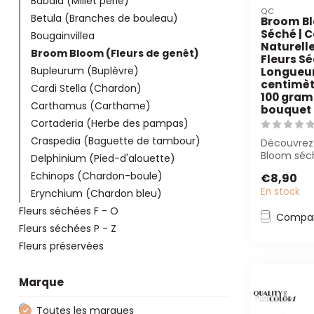
Babala (Millet perlé)
QC
Betula (Branches de bouleau)
Broom Bl
Séché | C
Bougainvillea
Naturelle
Broom Bloom (Fleurs de genêt)
Fleurs Sé
Bupleurum (Buplèvre)
Longueur
centimètr
Cardi Stella (Chardon)
100 gram
Carthamus (Carthame)
bouquet
Cortaderia (Herbe des pampas)
Craspedia (Baguette de tambour)
Découvrez
Bloom séc
Delphinium (Pied-d'alouette)
couleur nat
Echinops (Chardon-boule)
€8,90
pour des...
En stock
Erynchium (Chardon bleu)
Fleurs séchées F - O
Compar
Fleurs séchées P - Z
Fleurs préservées
Marque
Toutes les marques