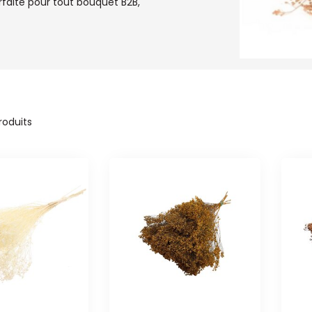
faite pour tout bouquet B2B,
roduits