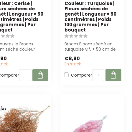
leur : Cerise |
Couleur : Turquoise |
urs séchées de
Fleurs séchées de
êt | Longueur ± 50
genêt | Longueur ± 50
timètres | Poids
centimètres | Poids
 grammes | Par
100 grammes | Par
uquet
bouquet
ouvrez le Broom
Broom Bloom séché en
om séché couleur
turquoise vif, ± 50 cm de
se ! Avec une longueur
long. Parfait pour les
,90
€8,90
0 cm et 10...
fleuristes...
tock
En stock
Comparer
Comparer