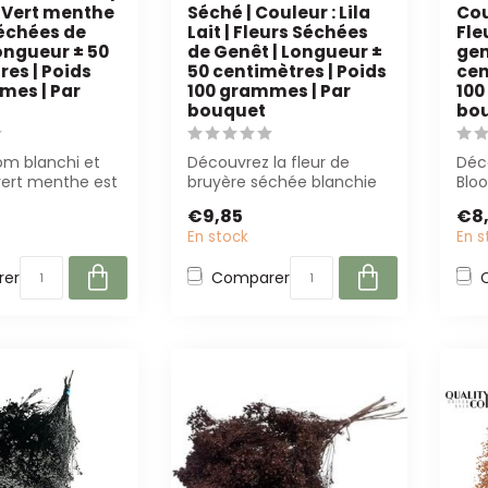
: Vert menthe
Séché | Couleur : Lila
Cou
séchées de
Lait | Fleurs Séchées
Fle
ongueur ± 50
de Genêt | Longueur ±
gen
es | Poids
50 centimètres | Poids
cen
mes | Par
100 grammes | Par
100
bouquet
bo
om blanchi et
Découvrez la fleur de
Déc
vert menthe est
bruyère séchée blanchie
Blo
r les fleuristes
en mauve laiteux. Parfait
ceri
€9,85
€8
pour les...
de 5
En stock
En s
er
Comparer