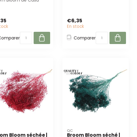
om Bloom de Casa
brun clair de Casa Alegria.
ria sont parfaites pour
Avec une lo...
r...
,35
€6,35
tock
En stock
Comparer
Comparer
QC
om Bloom séchée |
Broom Bloom séché |