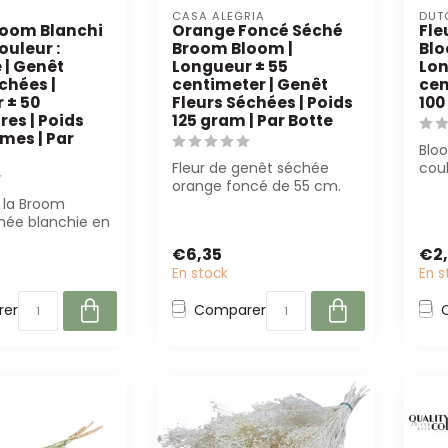
CASA ALEGRIA
DUT
oom Blanchi
Orange Foncé Séché
Fle
ouleur :
Broom Bloom |
Blo
 | Genêt
Longueur ± 55
Lon
chées |
centimeter | Genêt
cen
 ± 50
Fleurs Séchées | Poids
10
es | Poids
125 gram | Par Botte
mes | Par
Blo
Fleur de genêt séchée
coul
orange foncé de 55 cm.
Dut
 la Broom
Parfait pour les fleuristes
long
hée blanchie en
et les ...
urelle. Parfaite
€6,35
€2
En stock
En s
er
Comparer