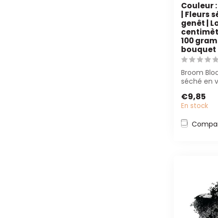
Couleur 
| Fleurs 
genêt | L
centimètr
100 gram
bouquet
Broom Blo
séché en 
parfait pou
€9,85
et l...
En stock
Compar