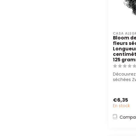
CASA ALEG
Bloom de
fleurs sé
Longueur
centimètr
125 gra
Découvrez 
séchées Z
Bloom de C
Avec une l
€6,35
En stock
Compar