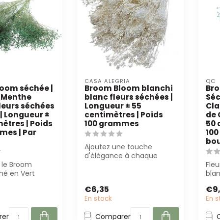
CASA ALEGRIA
QC
oom séchée |
Broom Bloom blanchi
Bro
: Menthe
blanc fleurs séchées |
Séc
Fleurs séchées
Longueur ± 55
Cla
| Longueur ±
centimètres | Poids
de 
ètres | Poids
100 grammes
50 
mes | Par
100
bo
Ajoutez une touche
d'élégance à chaque
 le Broom
design avec les fleurs
Fle
hé en Vert
séchées Broom Bloo...
blan
ré ! Avec une
cm, 
€6,35
€9
e 50 cm...
bouq
En stock
En s
er
Comparer