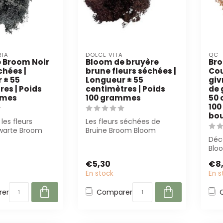
RIA
DOLCE VITA
QC
 Broom Noir
Bloom de bruyère
Bro
chées |
brune fleurs séchées |
Cou
 ± 55
Longueur ± 55
giv
es | Poids
centimètres | Poids
de 
mmes
100 grammes
50 
100
bo
les fleurs
Les fleurs séchées de
warte Broom
Bruine Broom Bloom
asa Alegria.
d'environ 55 cm ajoutent
Déc
ongue...
une texture ch...
Blo
sau
€5,30
€8
long
En stock
En s
er
Comparer