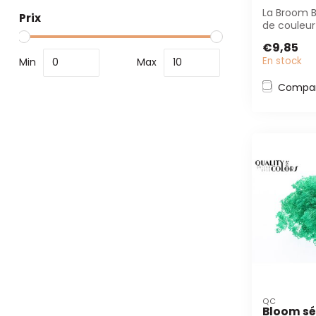
La Broom 
Prix
de couleu
est parfait
€9,85
fleuristes et
En stock
Min
Max
Compar
QC
Bloom sé