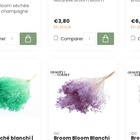
Naturelle Broom Bloom
Bro
Bloom séchée
mesurent 55 cm de long
Aleg
r champagne
et pèsent 125 gr...
les p
e pour les
€3,80
€6
 l...
En stock
En s
er
Comparer
QC
QC
ché blanchi |
Broom Bloom Blanchi
Bro