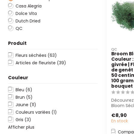
Casa Alegria
Dolce Vita
Dutch Dried
QC
Produit
QC
Broom Bl
Fleurs séchées
(63)
Couleur 
Articles de fleuriste
(39)
givrée | 
de genêt 
50 centim
Couleur
100 gram
bouquet
Bleu
(6)
Brun
(5)
Découvrez
Jaune
(11)
Bloom Séc
Menthe Giv
Couleurs variées
(1)
€8,90
longueur d
Gris
(3)
En stock
Afficher plus
Compar