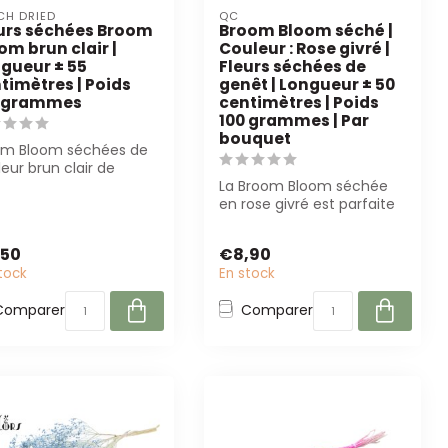
CH DRIED
QC
urs séchées Broom
Broom Bloom séché |
om brun clair |
Couleur : Rose givré |
gueur ± 55
Fleurs séchées de
timètres | Poids
genêt | Longueur ± 50
0 grammes
centimètres | Poids
100 grammes | Par
bouquet
om Bloom séchées de
eur brun clair de
ch Dried, 55 cm de
La Broom Bloom séchée
 et 100 g...
en rose givré est parfaite
pour les fleuristes et les
desi...
,50
€8,90
tock
En stock
Comparer
Comparer