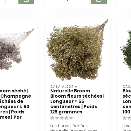
CASA ALEGRIA
CAS
oom séché |
Naturelle Broom
Blo
 : Champagne
Bloom fleurs séchées |
séc
séchées de
Longueur ± 55
Lon
ongueur ± 50
centimètres | Poids
cen
es | Poids
125 grammes
10
mes | Par
Les fleurs séchées
Les