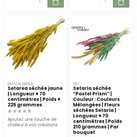
DUTCH DRIED
QC
Setarea séchée jaune
Setaria séchée
| Longueur ± 70
“Pastel Prism” |
centimètres | Poids ±
Couleur : Couleurs
225 grammes
Mélangées | Fleurs
séchées Setaria |
Longueur ± 70
Ajoutez une touche de
centimètres | Poids
chaleur à vos créations
210 grammes | Par
avec les fleurs séchées
bouquet
Setarea ja...