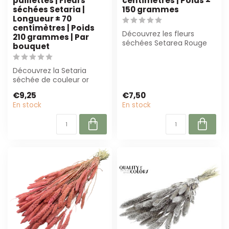
paillettes | Fleurs
centimètres | Poids ±
séchées Setaria |
150 grammes
Longueur ± 70
centimètres | Poids
Découvrez les fleurs
210 grammes | Par
séchées Setarea Rouge
bouquet
de Dutch Dried ! Avec une
longueur de...
Découvrez la Setaria
séchée de couleur or
avec des paillettes ! Avec
€9,25
€7,50
une longueu...
En stock
En stock