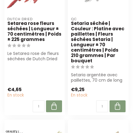
DUTCH DRIED
QC
Setarea rose fleurs
Setaria séchée |
séchées | Longueur ±
Couleur : Platine avec
70 centimètres | Poids
paillettes | Fleurs
± 225 grammes
séchées Setaria |
Longueur ± 70
centimètres | Poids
Le Setarea rose de fleurs
210 grammes | Par
séchées de Dutch Dried
bouquet
est parfait pour tout
projet dé...
Setaria argentée avec
paillettes, 70 cm de long
et 210 g. Parfait pour les
€4,65
€9,25
fleur...
En stock
En stock