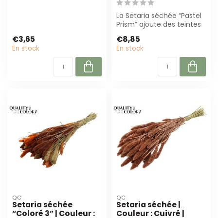
La Setaria séchée “Pastel
Prism” ajoute des teintes
pastel douces et
€3,65
€8,85
mélangées à...
En stock
En stock
QC
QC
Setaria séchée
Setaria séchée |
“Coloré 3” | Couleur :
Couleur : Cuivré |