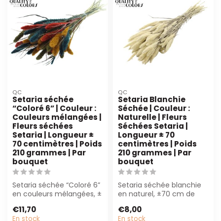
QC
QC
Setaria séchée
Setaria Blanchie
“Coloré 6” | Couleur :
Séchée | Couleur :
Couleurs mélangées |
Naturelle | Fleurs
Fleurs séchées
Séchées Setaria |
Setaria | Longueur ±
Longueur ± 70
70 centimètres | Poids
centimètres | Poids
210 grammes | Par
210 grammes | Par
bouquet
bouquet
Setaria séchée “Coloré 6”
Setaria séchée blanchie
en couleurs mélangées, ±
en naturel, ±70 cm de
70 cm de long et 210 g.
long et 210 g de poids.
€11,70
€8,00
Parfa...
Parfait po...
En stock
En stock