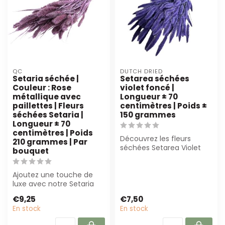
QC
DUTCH DRIED
Setaria séchée |
Setarea séchées
Couleur : Rose
violet foncé |
métallique avec
Longueur ± 70
paillettes | Fleurs
centimètres | Poids ±
séchées Setaria |
150 grammes
Longueur ± 70
centimètres | Poids
Découvrez les fleurs
210 grammes | Par
séchées Setarea Violet
bouquet
Foncé de Dutch Dried.
Parfaites pour...
Ajoutez une touche de
luxe avec notre Setaria
rose métallique avec
€9,25
€7,50
paillettes. P...
En stock
En stock