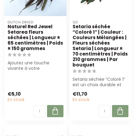
DUTCH DRIED
QC
Naturel Red Jewel
Setaria séchée
Setarea fleurs
“Coloré 1” | Couleur :
séchées | Longueur ±
Couleurs Mélangées |
65 centimètres | Poids
Fleurs séchées
± 150 grammes
Setaria | Longueur ±
70 centimètres | Poids
210 grammes | Par
Ajoutez une touche
bouquet
vivante à votre
décoration avec les fleurs
séchées Naturel Re...
Setaria séchée “Coloré 1”
est un choix durable et
nécessitant peu
€5,10
€11,70
d'entretien po...
En stock
En stock