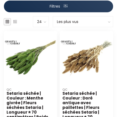
Filtres
QC
QC
Setaria séchée |
Setaria séchée |
Couleur : Menthe
Couleur : Doré
givrée | Fleurs
antique avec
séchées Setaria |
paillettes | Fleurs
Longueur ± 70
séchées Setaria |
centimètres | Poids
Longueur ± 70