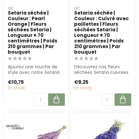
QC
QC
Setaria séchée |
Setaria séchée |
Couleur : Pearl
Couleur : Cuivré avec
Orange | Fleurs
paillettes | Fleurs
séchées Setaria |
séchées Setaria |
Longueur ± 70
Longueur ± 70
centimètres | Poids
centimètres | Poids
210 grammes | Par
210 grammes | Par
bouquet
bouquet
Ajoutez une touche de
Découvrez nos fleurs
style avec notre Setaria
séchées Setaria cuivrées
séchée en orange perle.
avec paillettes. Avec une
€10,75
€9,25
Idéale po...
longueur...
En stock
En stock