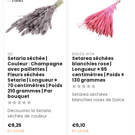
QC
DOLCE VITA
Setaria séchée |
Setarea séchées
Couleur : Champagne
blanchies rose |
avec paillettes |
Longueur ± 65
Fleurs séchées
centimètres | Poids ±
Setaria | Longueur ±
130 grammes
70 centimètres | Poids
210 grammes | Par
Setarea séchées
bouquet
blanchies roses de Dolce
Vita, 65 cm de long et 130
Découvrez la Setaria
g de poids. ...
séchée de couleur
champagne avec
€9,25
€5,10
paillettes. Parfaite pour ...
En stock
En stock