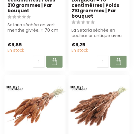
210 grammes | Par
centimètres | Poids
bouquet
210 grammes | Par
bouquet
Setaria séchée en vert
menthe givrée, ± 70 cm
La Setaria séchée en
de long et 210 g par
couleur or antique avec
bouquet. Parf...
paillettes mesure 70 cm
€9,85
€9,25
de long et ...
En stock
En stock