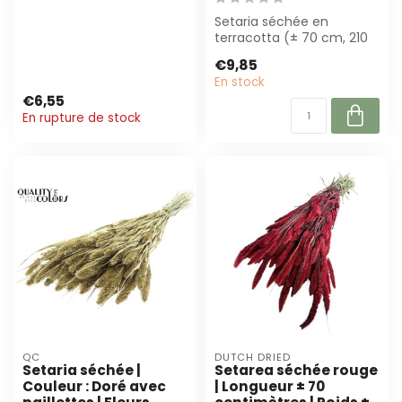
séchées Setarea bleu
foncé de Dutc...
Setaria séchée en
terracotta (± 70 cm, 210
g) offre un aspect naturel
€9,85
et une lon...
En stock
€6,55
En rupture de stock
QC
DUTCH DRIED
Setaria séchée |
Setarea séchée rouge
Couleur : Doré avec
| Longueur ± 70