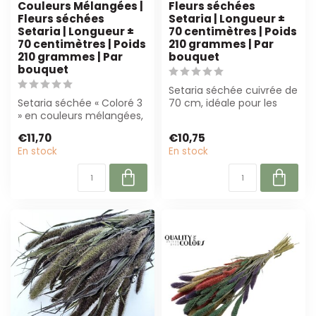
Couleurs Mélangées |
Fleurs séchées
Fleurs séchées
Setaria | Longueur ±
Setaria | Longueur ±
70 centimètres | Poids
70 centimètres | Poids
210 grammes | Par
210 grammes | Par
bouquet
bouquet
Setaria séchée cuivrée de
Setaria séchée « Coloré 3
70 cm, idéale pour les
» en couleurs mélangées,
bouquets et les
70 cm de long et 210
décorations. Du...
€11,70
€10,75
grammes ...
En stock
En stock