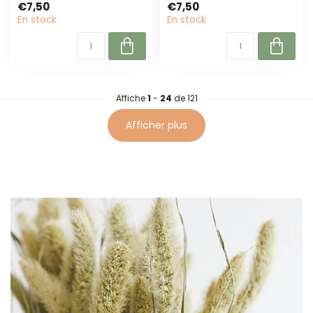
€7,50
€7,50
parfaites pour les fleu...
long et sont p...
En stock
En stock
Affiche
1
-
24
de 121
Afficher plus