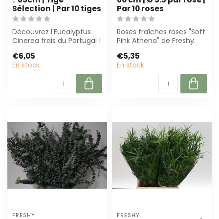
Sélection | Par 10 tiges
Par 10 roses
Découvrez l'Eucalyptus
Roses fraîches roses "Soft
Cinerea frais du Portugal !
Pink Athena" de Freshy.
D'une hauteur de 65 cm,
Élégante teinte rose pâle,
€6,05
€5,35
parfa...
60...
En stock
En stock
FRESHY
FRESHY