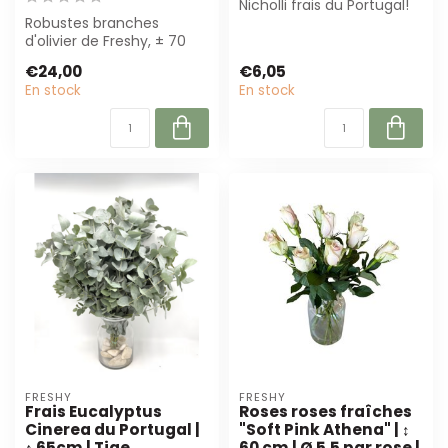
Nicholli frais du Portugal!
Robustes branches
Ces branches de 65 cm
d'olivier de Freshy, ± 70
de long...
cm de long, parfaites
€24,00
€6,05
pour bouquets ...
En stock
En stock
FRESHY
FRESHY
Frais Eucalyptus
Roses roses fraîches
Cinerea du Portugal |
"Soft Pink Athena" | ↕
↕ 65cm | Tige
60 cm | Ø 5.5 par rose |