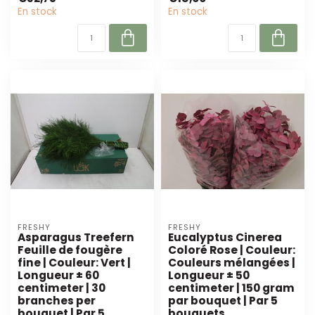
fleur...
intense est parf...
En stock
En stock
FRESHY
FRESHY
Asparagus Treefern
Eucalyptus Cinerea
Feuille de fougère
Coloré Rose | Couleur:
fine | Couleur: Vert |
Couleurs mélangées |
Longueur ± 60
Longueur ± 50
centimeter | 30
centimeter | 150 gram
branches per
par bouquet | Par 5
bouquet | Par 5
bouquets