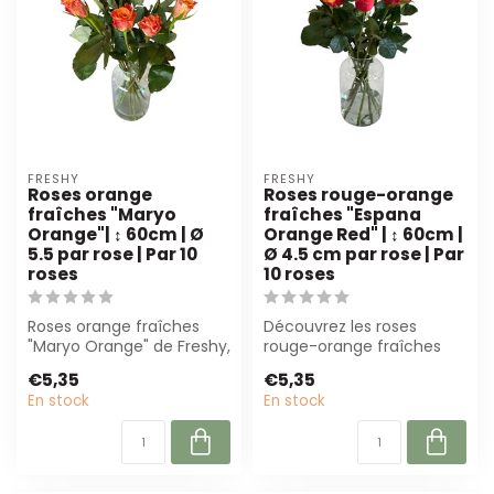
FRESHY
FRESHY
Roses orange
Roses rouge-orange
fraîches "Maryo
fraîches "Espana
Orange"| ↕ 60cm | Ø
Orange Red" | ↕ 60cm |
5.5 par rose | Par 10
Ø 4.5 cm par rose | Par
roses
10 roses
Roses orange fraîches
Découvrez les roses
"Maryo Orange" de Freshy,
rouge-orange fraîches
60 cm de long et Ø 5,5
"Espana Orange Red" de
€5,35
€5,35
cm. Parfa...
Freshy. Parfait...
En stock
En stock