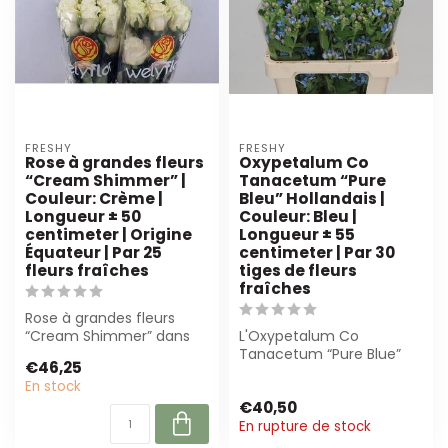
FRESHY
FRESHY
Rose à grandes fleurs
Oxypetalum Co
“Cream Shimmer” |
Tanacetum “Pure
Couleur: Crème |
Bleu” Hollandais |
Longueur ± 50
Couleur: Bleu |
centimeter | Origine
Longueur ± 55
Équateur | Par 25
centimeter | Par 30
fleurs fraîches
tiges de fleurs
fraîches
Rose à grandes fleurs
“Cream Shimmer” dans
L'Oxypetalum Co
une teinte crémeuse, ±
Tanacetum “Pure Blue”
€46,25
50 cm de long....
est une magnifique fleur
En stock
fraîchement coupé...
€40,50
En rupture de stock