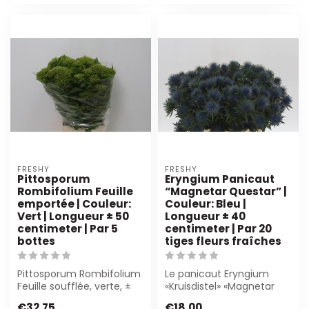
FRESHY
FRESHY
Pittosporum
Eryngium Panicaut
Rombifolium Feuille
“Magnetar Questar” |
emportée | Couleur:
Couleur: Bleu |
Vert | Longueur ± 50
Longueur ± 40
centimeter | Par 5
centimeter | Par 20
bottes
tiges fleurs fraîches
Pittosporum Rombifolium
Le panicaut Eryngium
Feuille soufflée, verte, ±
«Kruisdistel» «Magnetar
50 cm. Parfait pour les
Questar» d'un bleu
€32,75
€18,00