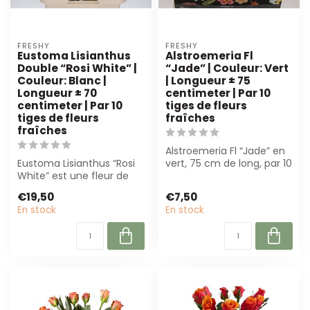
FRESHY
FRESHY
Eustoma Lisianthus
Alstroemeria Fl
Double “Rosi White” |
“Jade” | Couleur: Vert
Couleur: Blanc |
| Longueur ± 75
Longueur ± 70
centimeter | Par 10
centimeter | Par 10
tiges de fleurs
tiges de fleurs
fraîches
fraîches
Alstroemeria Fl “Jade” en
Eustoma Lisianthus “Rosi
vert, 75 cm de long, par 10
White” est une fleur de
tiges. Parfait pour les fl...
luxe à double floraison, de
€19,50
€7,50
cou...
En stock
En stock