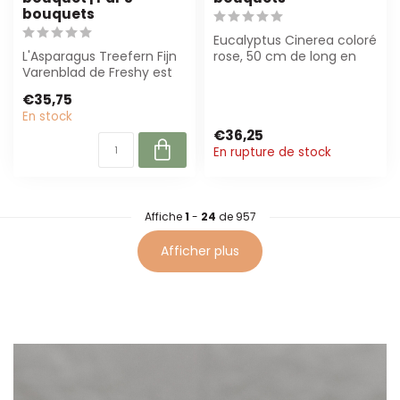
bouquets
Eucalyptus Cinerea coloré
L'Asparagus Treefern Fijn
rose, 50 cm de long en
Varenblad de Freshy est
150 g par bouquet. Parfait
un magnifique accent
pour...
€35,75
vert natu...
En stock
€36,25
En rupture de stock
Affiche
1
-
24
de 957
Afficher plus