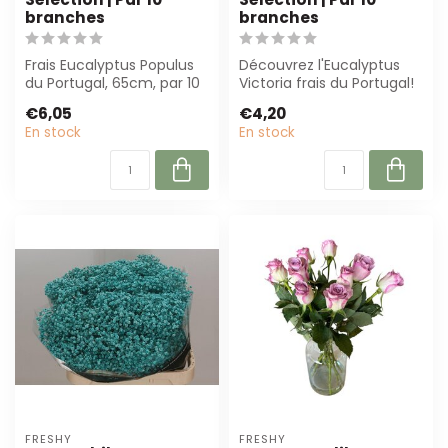
branches
branches
Frais Eucalyptus Populus
Découvrez l'Eucalyptus
du Portugal, 65cm, par 10
Victoria frais du Portugal!
branches. Idéal pour les
D'une hauteur de 65 cm
€6,05
€4,20
fleu...
et par...
En stock
En stock
FRESHY
FRESHY