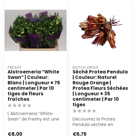
FRESHY
DUTCH DRIED
Alstroemeria “White
Séché Protea Pendula
Swan” | Couleur:
| Couleur: Naturel
Blanc | Longueur ± 75
Rouge Orange |
centimeter | Par 10
Protea Fleurs Séchées
tiges de fleurs
| Longueur ± 35
fraîches
centimeter | Par 10
tiges
L'Alstroemeria “White
Swan” de Freshy est une
Découvrez la Protea
élégante fleur coupée
Pendula séchée en
blanche d'±7...
rouge-orange naturel.
€8,00
€5,75
Parfait pour les fle...