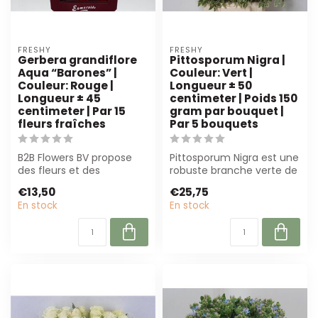
FRESHY
FRESHY
Gerbera grandiflore
Pittosporum Nigra |
Aqua “Barones” |
Couleur: Vert |
Couleur: Rouge |
Longueur ± 50
Longueur ± 45
centimeter | Poids 150
centimeter | Par 15
gram par bouquet |
fleurs fraîches
Par 5 bouquets
B2B Flowers BV propose
Pittosporum Nigra est une
des fleurs et des
robuste branche verte de
matériaux de haute
50 cm, parfaite pour les
€13,50
€25,75
qualité et durables ...
fleu...
En stock
En stock