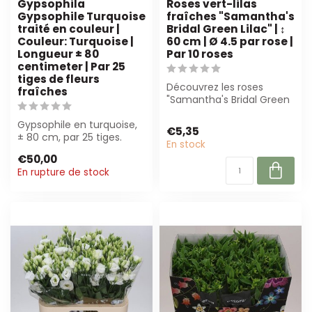
Gypsophila
Roses vert-lilas
Gypsophile Turquoise
fraîches "Samantha's
traité en couleur |
Bridal Green Lilac" | ↕
Couleur: Turquoise |
60 cm | Ø 4.5 par rose |
Longueur ± 80
Par 10 roses
centimeter | Par 25
tiges de fleurs
Découvrez les roses
fraîches
"Samantha's Bridal Green
Lilac" de Freshy. Avec
Gypsophile en turquoise,
leurs teinte...
€5,35
± 80 cm, par 25 tiges.
En stock
Parfait pour bouquets de
€50,00
luxe et...
En rupture de stock