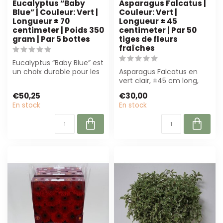
Eucalyptus “Baby
Asparagus Falcatus |
Blue” | Couleur: Vert |
Couleur: Vert |
Longueur ± 70
Longueur ± 45
centimeter | Poids 350
centimeter | Par 50
gram | Par 5 bottes
tiges de fleurs
fraîches
Eucalyptus “Baby Blue” est
un choix durable pour les
Asparagus Falcatus en
fleuristes et les
vert clair, ±45 cm long,
créateurs...
par 50 tiges. Parfait pour
€50,25
€30,00
bouque...
En stock
En stock