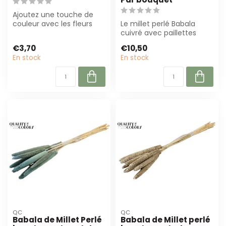
Ajoutez une touche de
couleur avec les fleurs
Le millet perlé Babala
séchées Babala couleur
cuivré avec paillettes
cerise de D...
mesure 65 cm de long et
€3,70
€10,50
se compose...
En stock
En stock
QC
QC
Babala de Millet Perlé
Babala de Millet perlé