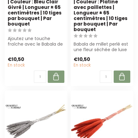
| Couleur : Bleu Clair
| Couleur : Platine
Givré | Longueur ± 65
avec paillettes |
centimètres | 10 tiges
Longueur ± 65
par bouquet | Par
centimètres | 10 tiges
bouquet
par bouquet | Par
bouquet
Ajoutez une touche
fraîche avec le Babala de
Babala de millet perlé est
millet perlé en bleu clair
une fleur séchée de luxe
givré. P...
de couleur platine avec
€10,50
€10,50
des ...
En stock
En stock