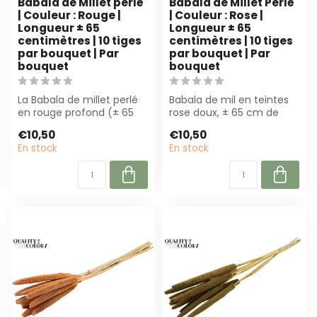
Babala de Millet perlé
Babala de Millet Perlé
| Couleur : Rouge |
| Couleur : Rose |
Longueur ± 65
Longueur ± 65
centimètres | 10 tiges
centimètres | 10 tiges
par bouquet | Par
par bouquet | Par
bouquet
bouquet
La Babala de millet perlé
Babala de mil en teintes
en rouge profond (± 65
rose doux, ± 65 cm de
cm) est parfaite pour les
long. Parfait pour les
€10,50
€10,50
fleur...
fleuristes...
En stock
En stock