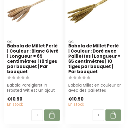
QC
QC
Babala de Millet Perlé
Babala de Millet Perlé
| Couleur : Blanc Givré
| Couleur : Doré avec
| Longueur ± 65
Paillettes | Longueur ±
centimètres | 10 tiges
65 centimètres | 10
par bouquet | Par
tiges par bouquet |
bouquet
Par bouquet
Babala Parelgierst in
Babala Millet en couleur or
Frosted Wit est un ajout
avec des paillettes
luxueux à toute collection
subtiles. Durable, 65 cm
€10,50
€10,50
de fle...
de long...
En stock
En stock