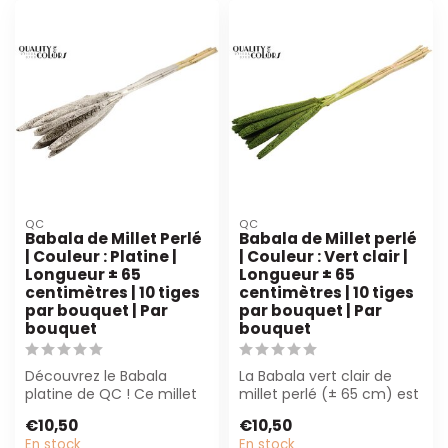
QC
QC
Babala de Millet Perlé
Babala de Millet perlé
| Couleur : Platine |
| Couleur : Vert clair |
Longueur ± 65
Longueur ± 65
centimètres | 10 tiges
centimètres | 10 tiges
par bouquet | Par
par bouquet | Par
bouquet
bouquet
Découvrez le Babala
La Babala vert clair de
platine de QC ! Ce millet
millet perlé (± 65 cm) est
perlé séché de 65 cm de
parfaite pour des
€10,50
€10,50
long avec ...
créations f...
En stock
En stock