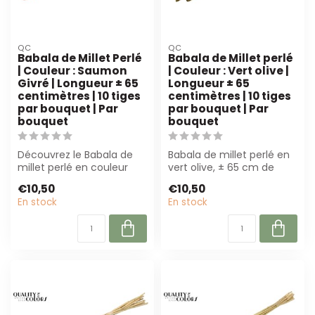
QC
QC
Babala de Millet Perlé
Babala de Millet perlé
| Couleur : Saumon
| Couleur : Vert olive |
Givré | Longueur ± 65
Longueur ± 65
centimètres | 10 tiges
centimètres | 10 tiges
par bouquet | Par
par bouquet | Par
bouquet
bouquet
Découvrez le Babala de
Babala de millet perlé en
millet perlé en couleur
vert olive, ± 65 cm de
saumon givré. Cette fleur
long. Parfait pour les
€10,50
€10,50
séchée ...
création...
En stock
En stock