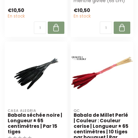
séchée de haute qualité
menthe givrée (65 cm)
de 65 c...
est parfaite pour les
€10,50
€10,50
fleuristes e...
En stock
En stock
CASA ALEGRIA
QC
Babala séchée noire |
Babala de Millet Perlé
Longueur ± 65
| Couleur : Couleur
centimètres | Par 15
cerise | Longueur ± 65
tiges
centimètres | 10 tiges
par bouquet | Par