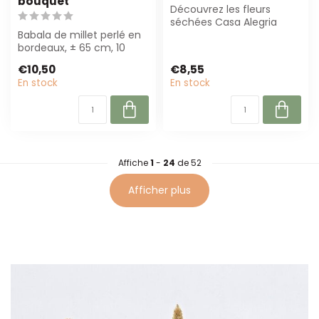
bouquet
Découvrez les fleurs
séchées Casa Alegria
Babala de millet perlé en
Babala Orange ! Parfaites
bordeaux, ± 65 cm, 10
pour des déc...
tiges par bouquet. Parfait
€10,50
€8,55
pour ...
En stock
En stock
Affiche
1
-
24
de 52
Afficher plus