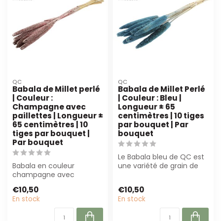
QC
QC
Babala de Millet perlé
Babala de Millet Perlé
| Couleur :
| Couleur : Bleu |
Champagne avec
Longueur ± 65
paillettes | Longueur ±
centimètres | 10 tiges
65 centimètres | 10
par bouquet | Par
tiges par bouquet |
bouquet
Par bouquet
Le Babala bleu de QC est
Babala en couleur
une variété de grain de
champagne avec
haute qualité, séchée
paillettes, 65 cm de long.
naturelle...
€10,50
€10,50
Parfait pour des com...
En stock
En stock