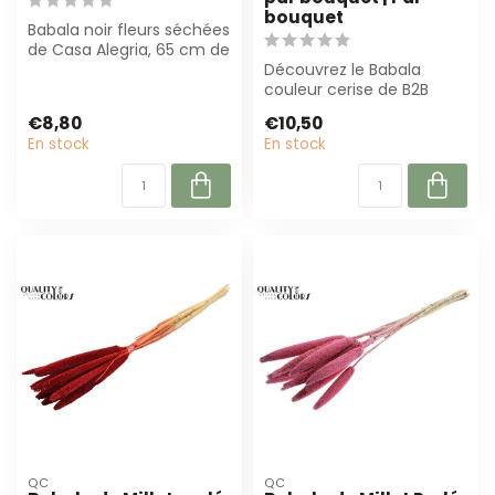
bouquet
Babala noir fleurs séchées
de Casa Alegria, 65 cm de
long, par 15 branches.
Découvrez le Babala
Robu...
couleur cerise de B2B
Flowers ! Ce millet perlé
€8,80
€10,50
séché de 65 ...
En stock
En stock
QC
QC