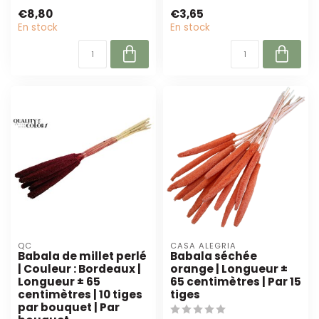
parfaite pour les fleuristes
Dutch Dried. Parfaites
€8,80
€3,65
et...
pour les fle...
En stock
En stock
QC
CASA ALEGRIA
Babala de millet perlé
Babala séchée
| Couleur : Bordeaux |
orange | Longueur ±
Longueur ± 65
65 centimètres | Par 15
centimètres | 10 tiges
tiges
par bouquet | Par