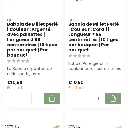
QC
QC
Babala de Millet perlé
Babala de Millet Perlé
| Couleur : Argenté
| Couleur : Corail |
avec paillettes |
Longueur ± 65
Longueur ± 65
centimètres | 10 tiges
centimètres | 10 tiges
par bouquet | Par
par bouquet | Par
bouquet
bouquet
Babala Parelgierst in
La Babala argentée de
couleur corail est un choix
millet perlé, avec
durable pour les fleuristes
paillettes, mesure 65 cm
et...
€10,50
€10,50
de long et con...
En stock
En stock