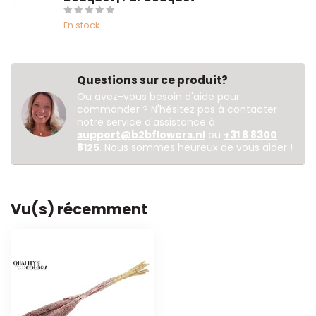
En stock
Questions sur ce produit?
Ou avez-vous besoin d'aide pour
commander ? N'hésitez pas à contacter
notre service d'assistance à
support@b2bflowers.nl
ou
+31 6 8300
8125
. Nous sommes heureux de vous aider !
Vu(s) récemment