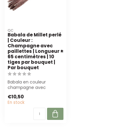
QC
Babala de Millet perlé
| Couleur :
Champagne avec
paillettes | Longueur ±
65 centimètres | 10
tiges par bouquet |
Par bouquet
Babala en couleur
champagne avec
paillettes, 65 cm de long.
€10,50
Parfait pour des com...
En stock