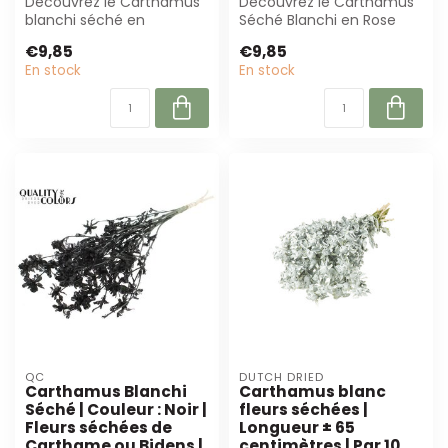
Découvrez le Carthamus
Découvrez le Carthamus
blanchi séché en
Séché Blanchi en Rose
bordeaux. Avec une
Givré. Parfait pour les
€9,85
€9,85
longueur de ± 70 cm, ...
arrangement...
En stock
En stock
QC
DUTCH DRIED
Carthamus Blanchi
Carthamus blanc
Séché | Couleur : Noir |
fleurs séchées |
Fleurs séchées de
Longueur ± 65
Carthame ou Bidens |
centimètres | Par 10