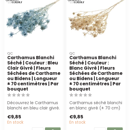
QC
QC
Carthamus Blanchi
Carthamus Blanchi
Séché | Couleur : Bleu
Séché | Couleur :
Clair Givré | Fleurs
Blanc Givré | Fleurs
Séchées de Carthame
Séchées de Carthame
ou Bidens | Longueur
ou Bidens | Longueur
± 70 centimètres | Par
± 70 centimètres | Par
bouquet
bouquet
Découvrez le Carthamus
Carthamus séché blanchi
blanchi en bleu clair givré.
en blanc givré (± 70 cm)
Avec une longueur de ±
est parfait pour les
€9,85
€9,85
70 cm...
fleuristes...
En stock
En stock