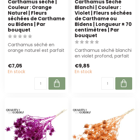
Carthamus séché |
Carthamus Séché
Couleur : Orange
Blanchi | Couleur :
Naturel | Fleurs
Violet | Fleurs séchées
séchées de Carthame
de Carthame ou
ou Bidens | Par
Bidens | Longueur ± 70
bouquet
centimètres | Par
bouquet
Carthamus séché en
orange naturel est parfait
Carthamus séché blanchi
pour les fleuristes et les
en violet profond, parfait
designe...
pour le stylisme floral.
€7,05
€9,85
Sout...
En stock
En stock