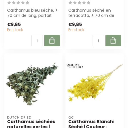
Carthamus bleu séché, ±
Carthamus séché en
70 cm de long, parfait
terracotta, ± 70 cm de
pour les événements et
long. Parfait pour des
€9,85
€9,85
les projet...
bouquets et déc...
En stock
En stock
DUTCH DRIED
QC
Carthamus séchées
Carthamus Blanchi
naturelles vertes |
Séché | Couleur :