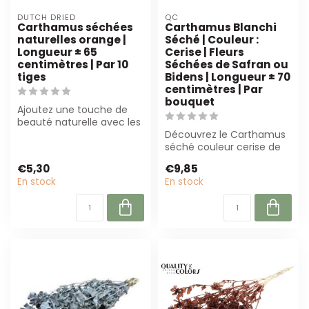
DUTCH DRIED
QC
Carthamus séchées
Carthamus Blanchi
naturelles orange |
Séché | Couleur :
Longueur ± 65
Cerise | Fleurs
centimètres | Par 10
Séchées de Safran ou
tiges
Bidens | Longueur ± 70
centimètres | Par
bouquet
Ajoutez une touche de
beauté naturelle avec les
fleurs séchées
Découvrez le Carthamus
Carthamus Orange ...
séché couleur cerise de
QC. Avec une longueur de
€5,30
€9,85
± 70 cm,...
En stock
En stock