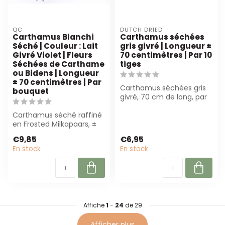
QC
DUTCH DRIED
Carthamus Blanchi
Carthamus séchées
Séché | Couleur : Lait
gris givré | Longueur ±
Givré Violet | Fleurs
70 centimètres | Par 10
Séchées de Carthame
tiges
ou Bidens | Longueur
± 70 centimètres | Par
Carthamus séchées gris
bouquet
givré, 70 cm de long, par
10 tiges. Parfait pour les
Carthamus séché raffiné
fleu...
en Frosted Milkapaars, ±
70 cm. Parfait pour les
€9,85
€6,95
fleuris...
En stock
En stock
Affiche
1
-
24
de 29
Afficher plus