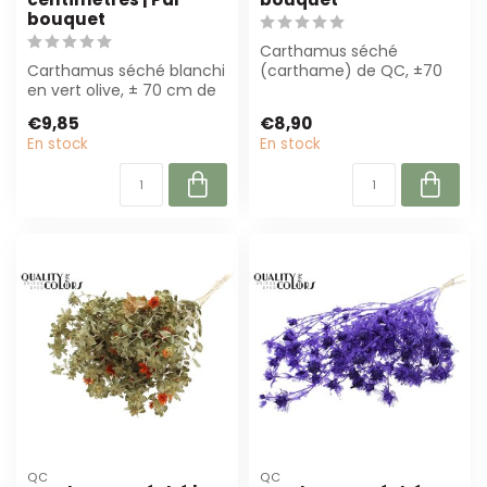
bouquet
Carthamus séché
Carthamus séché blanchi
(carthame) de QC, ±70
en vert olive, ± 70 cm de
cm de long. Blanchi
long. Parfait pour les
professionnellement po...
€9,85
€8,90
créatio...
En stock
En stock
QC
QC