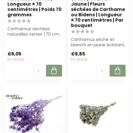
Longueur ± 70
Jaune | Fleurs
centimètres | Poids 70
séchées de Carthame
grammes
ou Bidens | Longueur
± 70 centimètres | Par
bouquet
Carthamus séchées
naturelles vertes (70 cm,
70 g) sont parfaites pour
Carthamus séché et
les fleuri...
blanchi en jaune éclatant,
± 70 cm. Parfait pour les
€6,05
€9,85
fleurist...
En stock
En stock