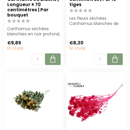
Longueur ± 70
tiges
centimètres | Par
bouquet
Les fleurs séchées
Carthamus blanches de
Carthamus séchées
Dutch Dried sont
blanchies en noir profond,
parfaites pour toute d...
± 70 cm. Parfait pour les
€9,85
€8,30
fleuriste...
En stock
En stock