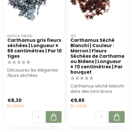
DUTCH DRIED
QC
Carthamus gris fleurs
Carthamus Séché
séchées | Longueur ±
Blanchi | Couleur :
65 centimètres | Par 10
Marron | Fleurs
tiges
Séchées de Carthame
ou Bidens | Longueur
± 70 centimètres | Par
Découvrez les élégantes
bouquet
fleurs séchées
Carthamus grises de
Dutch Dried. Parfaite...
Carthamus séché blanchi
dans des tons bruns
riches, ± 70 cm de long.
€8,30
€9,85
Parfait pou...
En stock
En stock