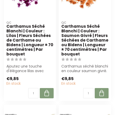
QC
QC
Carthamus Séché
Carthamus Séché
Blanchi | Couleur :
Blanchi | Couleur :
Lilas | Fleurs Séchées
Saumon Givré | Fleurs
de Carthame ou
Séchées de Carthame
Bidens | Longueur ± 70
ou Bidens | Longueur
centimètres | Par
± 70 centimètres | Par
bouquet
bouquet
Ajoutez une touche
Carthamus séché blanchi
d'élégance lilas avec
en couleur saumon givré.
notre Carthamus séché.
Parfait pour les fleuristes
€9,85
€9,85
Parfait pour les...
et ...
En stock
En stock