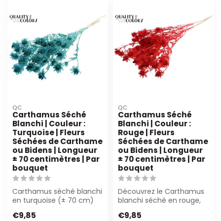
QC
QC
Carthamus Séché
Carthamus Séché
Blanchi | Couleur :
Blanchi | Couleur :
Turquoise | Fleurs
Rouge | Fleurs
Séchées de Carthame
Séchées de Carthame
ou Bidens | Longueur
ou Bidens | Longueur
± 70 centimètres | Par
± 70 centimètres | Par
bouquet
bouquet
Carthamus séché blanchi
Découvrez le Carthamus
en turquoise (± 70 cm)
blanchi séché en rouge,
offre une apparence
d'une longueur d'environ
€9,85
€9,85
unique pour l...
70 cm. P...