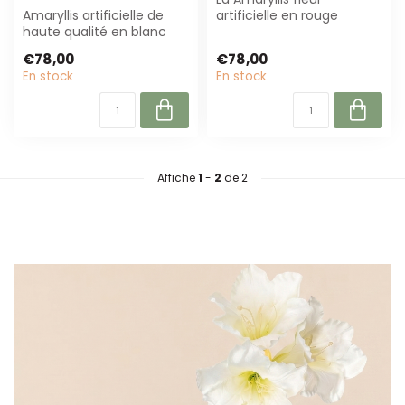
Amaryllis artificielle de
artificielle en rouge
haute qualité en blanc
intense (65 cm) est
naturel, 65 cm long. Sans
parfaite pour des a...
€78,00
€78,00
entre...
En stock
En stock
Affiche
1
-
2
de 2