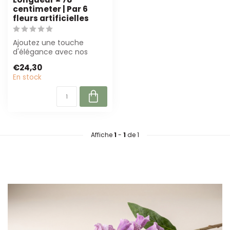
centimeter | Par 6
fleurs artificielles
Ajoutez une touche
d'élégance avec nos
fleurs artificielles de
€24,30
digitale de coule...
En stock
Affiche
1
-
1
de 1