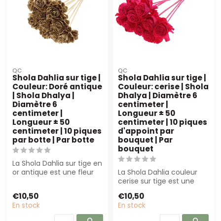
QC
QC
Shola Dahlia sur tige |
Shola Dahlia sur tige |
Couleur: Doré antique
Couleur: cerise | Shola
| Shola Dhalya |
Dhalya | Diamètre 6
Diamètre 6
centimeter |
centimeter |
Longueur ± 50
Longueur ± 50
centimeter | 10 piques
centimeter | 10 piques
d'appoint par
par botte | Par botte
bouquet | Par
bouquet
La Shola Dahlia sur tige en
or antique est une fleur
La Shola Dahlia couleur
artificielle nécessitant
cerise sur tige est une
pe...
fleur artificielle durable et
€10,50
€10,50
pe...
En stock
En stock