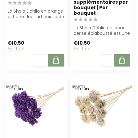
supplémentaires par
bouquet | Par
La Shola Dahlia en orange
bouquet
est une fleur artificielle de
luxe de 50 cm, parfaite ...
La Shola Dahlia en jaune
cerise éclaboussé est une
fleur artificielle de haute
€10,50
€10,50
q...
En stock
En stock