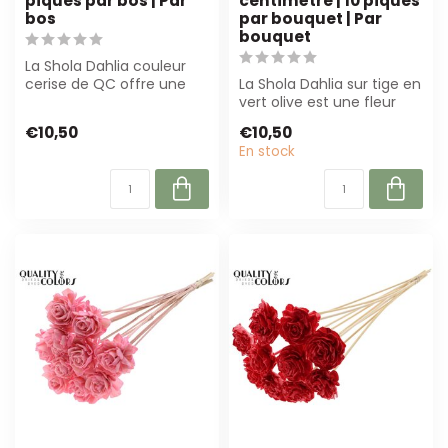
piques par bos | Par
centimètre | 10 piques
bos
par bouquet | Par
bouquet
La Shola Dahlia couleur
cerise de QC offre une
La Shola Dahlia sur tige en
alternative durable aux
vert olive est une fleur
fleurs fr...
artificielle durable avec
€10,50
€10,50
u...
En stock