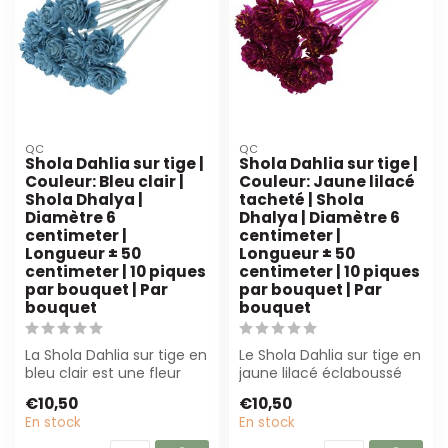
QC
QC
Shola Dahlia sur tige |
Shola Dahlia sur tige |
Couleur: Bleu clair |
Couleur: Jaune lilacé
Shola Dhalya |
tacheté | Shola
Diamètre 6
Dhalya | Diamètre 6
centimeter |
centimeter |
Longueur ± 50
Longueur ± 50
centimeter | 10 piques
centimeter | 10 piques
par bouquet | Par
par bouquet | Par
bouquet
bouquet
La Shola Dahlia sur tige en
Le Shola Dahlia sur tige en
bleu clair est une fleur
jaune lilacé éclaboussé
artificielle durable, facil...
est parfait pour les
€10,50
€10,50
fleuris...
En stock
En stock