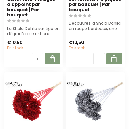
d'appoint par
par bouquet | Par
bouquet | Par
bouquet
bouquet
Découvrez la Shola Dahlia
La Shola Dahlia sur tige en
en rouge bordeaux, une
dégradé rose est une
fleur artificielle réaliste de
fleur artificielle de haute
...
€10,50
€10,50
qua...
En stock
En stock