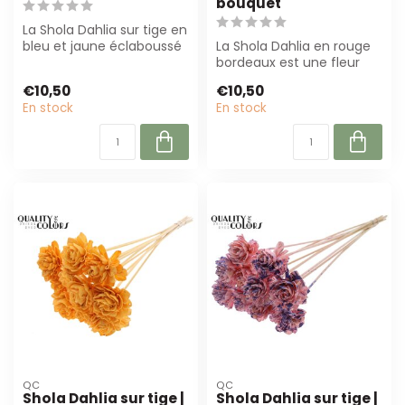
bouquet
La Shola Dahlia sur tige en
bleu et jaune éclaboussé
La Shola Dahlia en rouge
est une fleur légère,
bordeaux est une fleur
biodé...
artificielle faite à la main
€10,50
€10,50
et ...
En stock
En stock
QC
QC
Shola Dahlia sur tige |
Shola Dahlia sur tige |