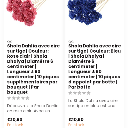
QC
QC
Shola Dahlia avec cire
Shola Dahlia avec cire
sur tige | Couleur:
sur tige | Couleur: Bleu
Rose clair | Shola
| Shola Dhalya |
Dhalya | Diamètre 6
Diamètre 6
centimeter |
centimeter |
Longueur ± 50
Longueur ± 50
centimeter | 10 piques
centimeter | 10 piques
supplémentaires par
d'appoint par botte |
bouquet | Par
Par botte
bouquet
La Shola Dahlia avec cire
Découvrez la Shola Dahlia
sur tige en bleu est une
en rose clair! Avec un
alternative durable et à
diamètre de 6 cm et une
faib...
€10,50
€10,50
longueu...
En stock
En stock