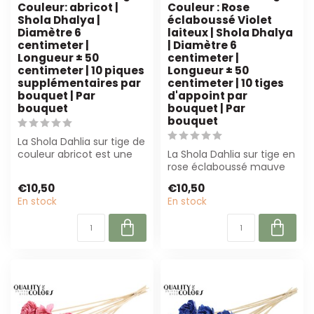
Couleur: abricot |
Couleur : Rose
Shola Dhalya |
éclaboussé Violet
Diamètre 6
laiteux | Shola Dhalya
centimeter |
| Diamètre 6
Longueur ± 50
centimeter |
centimeter | 10 piques
Longueur ± 50
supplémentaires par
centimeter | 10 tiges
bouquet | Par
d'appoint par
bouquet
bouquet | Par
bouquet
La Shola Dahlia sur tige de
couleur abricot est une
La Shola Dahlia sur tige en
fleur artificielle durable e...
rose éclaboussé mauve
lacté est parfaite pour les
€10,50
€10,50
fl...
En stock
En stock