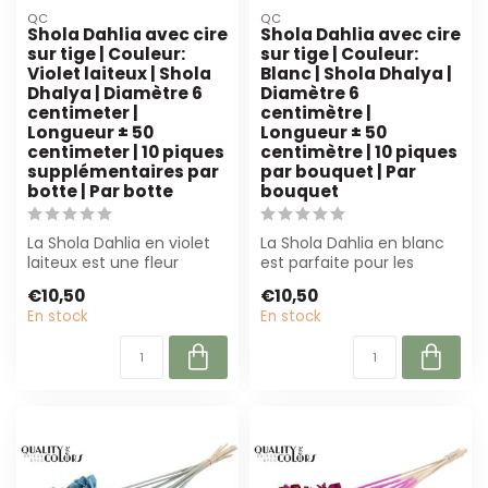
QC
QC
Shola Dahlia avec cire
Shola Dahlia avec cire
sur tige | Couleur:
sur tige | Couleur:
Violet laiteux | Shola
Blanc | Shola Dhalya |
Dhalya | Diamètre 6
Diamètre 6
centimeter |
centimètre |
Longueur ± 50
Longueur ± 50
centimeter | 10 piques
centimètre | 10 piques
supplémentaires par
par bouquet | Par
botte | Par botte
bouquet
La Shola Dahlia en violet
La Shola Dahlia en blanc
laiteux est une fleur
est parfaite pour les
artificielle de haute
fleuristes et les
€10,50
€10,50
qualité, s...
décorateurs d'i...
En stock
En stock