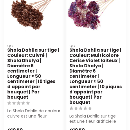
QC
QC
Shola Dahlia sur tige |
Shola Dahlia sur tige |
Couleur: Cuivré |
Couleur: Multicolore
Shola Dhalya |
Cerise Violet laiteux |
Diamètre 6
Shola Dhalya |
centimeter |
Diamètre 6
Longueur ± 50
centimeter |
centimeter | 10 tiges
Longueur ± 50
d'appoint par
centimeter | 10 piques
bouquet | Par
d'appoint par
bouquet
bouquet | Par
bouquet
La Shola Dahlia de couleur
cuivre est une fleur
La Shola Dahlia sur tige
artificielle réaliste et peu
est une fleur artificielle
d'e...
durable et à faible