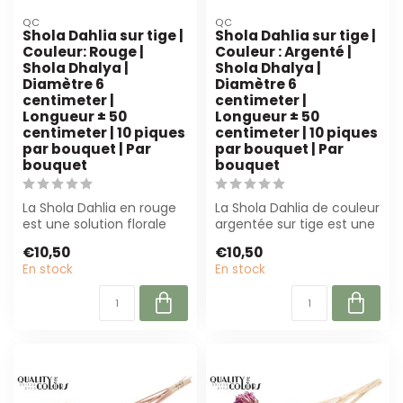
QC
QC
Shola Dahlia sur tige |
Shola Dahlia sur tige |
Couleur: Rouge |
Couleur : Argenté |
Shola Dhalya |
Shola Dhalya |
Diamètre 6
Diamètre 6
centimeter |
centimeter |
Longueur ± 50
Longueur ± 50
centimeter | 10 piques
centimeter | 10 piques
par bouquet | Par
par bouquet | Par
bouquet
bouquet
La Shola Dahlia en rouge
La Shola Dahlia de couleur
est une solution florale
argentée sur tige est une
naturelle peu d'entretien.
fleur durable, sans
€10,50
€10,50
Par...
entreti...
En stock
En stock