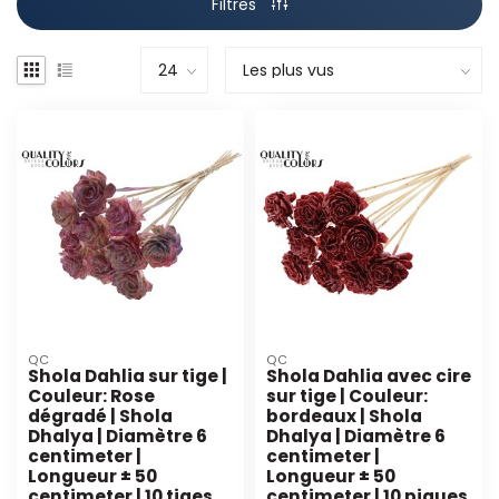
Filtres
QC
QC
Shola Dahlia sur tige |
Shola Dahlia avec cire
Couleur: Rose
sur tige | Couleur:
dégradé | Shola
bordeaux | Shola
Dhalya | Diamètre 6
Dhalya | Diamètre 6
centimeter |
centimeter |
Longueur ± 50
Longueur ± 50
centimeter | 10 tiges
centimeter | 10 piques