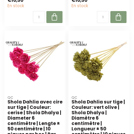
€10,50
€10,50
entretie...
En stock
En stock
QC
QC
Shola Dahlia avec cire
Shola Dahlia sur tige |
sur tige | Couleur:
Couleur: vert olive |
cerise | Shola Dhalya |
Shola Dhalya |
Diameter 6
Diamètre 6
centimètre | Lengte ±
centimètre |
50 centimètre | 10
Longueur ± 50