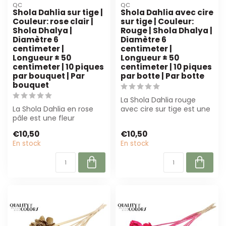
QC
QC
Shola Dahlia sur tige |
Shola Dahlia avec cire
Couleur: rose clair |
sur tige | Couleur:
Shola Dhalya |
Rouge | Shola Dhalya |
Diamètre 6
Diamètre 6
centimeter |
centimeter |
Longueur ± 50
Longueur ± 50
centimeter | 10 piques
centimeter | 10 piques
par bouquet | Par
par botte | Par botte
bouquet
La Shola Dahlia rouge
La Shola Dahlia en rose
avec cire sur tige est une
pâle est une fleur
fleur artificielle élégante
artificielle élégante de 50
et ...
€10,50
€10,50
cm, parfa...
En stock
En stock