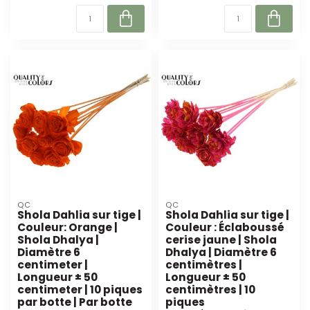
QC
QC
Shola Dahlia sur tige |
Shola Dahlia sur tige |
Couleur: Orange |
Couleur : Éclaboussé
Shola Dhalya |
cerise jaune | Shola
Diamètre 6
Dhalya | Diamètre 6
centimeter |
centimètres |
Longueur ± 50
Longueur ± 50
centimeter | 10 piques
centimètres | 10
par botte | Par botte
piques